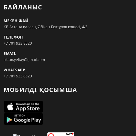
БАЙЛАНЫС
МЕКЕН-ЖАЙ
ҚР, Астана қаласы, Әбікен Бектұров көшесі, 4/3
ТЕЛЕФОН
+7 701 933 8520
EMAIL
aktan.yeltay@gmail.com
WHATSAPP
+7 701 933 8520
МОБИЛДІ ҚОСЫМША