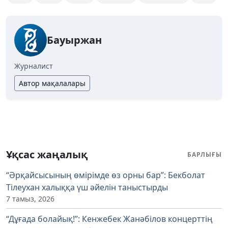
Бауыржан
Журналист
Автор мақалалары
Ұқсас жаңалық
БАРЛЫҒЫ
“Әрқайсысының өмірімде өз орны бар”: Бекболат
Тілеухан халыққа үш әйелін таныстырды
7 тамыз, 2026
“Дұғада болайық!”: Кенжебек Жанәбілов концерттің