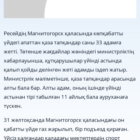
Ресейдің Магнитогорск қаласында көпқабатты
үйдегі апаттан қаза тапқандар саны 33 адамға
жетті. Төтенше жағдайлар жөніндегі министрліктің
хабарлауынша, құтқарушылар үйінді астында
қалып қойды делінген жеті адамды іздеп жатыр.
Министрлік мәліметінше, қаза тапқандар арасында
алты бала бар. Алты адам, оның ішінде үйінді
астынан тірі табылған 11 айлық бала ауруханаға
түскен.
31 желтоқсанда Магнитогорск қаласындағы он
қабатты үйде газ жарылып, бір подъезд қираған.
Үйсіз қалғандар қаладағы мектептердің спорт