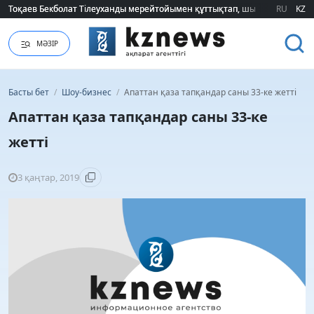
Тоқаев Бекболат Тілеуханды мерейтойымен құттықтап, шығармашылық т
Тоқаев Бекболат Тілеуханды мерейтойымен құттықтап, шығармашылық т
RU
KZ
МӘЗІР
Басты бет
/
Шоу-бизнес
/
Апаттан қаза тапқандар саны 33-ке жетті
Апаттан қаза тапқандар саны 33-ке
жетті
3 қаңтар, 2019