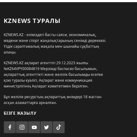
KZNEWS ТУРАЛЫ
KZNEWS.KZ - еліміздегі басты саяси, экономикалық,
мәдени және спорт жаңалықтарының сенімді дереккөзі.
Үздік сараптамалық мақала мен шынайы сұқбаттың
алаңы.
KZNEWS.KZ ақпарат агенттігі 29.12.2023 жылғы
№KZ64VPY00084819 Мерзімді баспасөз басылымын,
ақпараттық агенттікті және желілік басылымды есепке
қою туралы куәлігі, Ақпарат және коммуникация
министрлігінің Ақпарат комитетімен берілген.
Бұл желілік ресурстың ақпараттық өнімдері 18 жастан
асқан азаматтарға арналған.
БІЗГЕ ЖАЗЫЛУ