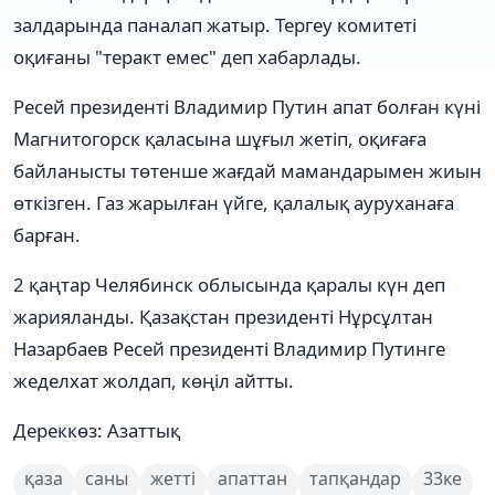
залдарында паналап жатыр. Тергеу комитеті
оқиғаны "теракт емес" деп хабарлады.
Ресей президенті Владимир Путин апат болған күні
Магнитогорск қаласына шұғыл жетіп, оқиғаға
байланысты төтенше жағдай мамандарымен жиын
өткізген. Газ жарылған үйге, қалалық ауруханаға
барған.
2 қаңтар Челябинск облысында қаралы күн деп
жарияланды. Қазақстан президенті Нұрсұлтан
Назарбаев Ресей президенті Владимир Путинге
жеделхат жолдап, көңіл айтты.
Дереккөз: Азаттық
қаза
саны
жетті
апаттан
тапқандар
33ке