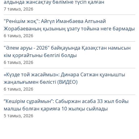
алдында жансақтау бөліміне түсіп қалған
7 тамыз, 2026
"Ренішім жоқ": Айгүл Иманбаева Алтынай
Жорабаеваның қызының ұзату тойына неге бармады
6 тамыз, 2026
"Әлем аруы - 2026" байқауында Қазақстан намысын
кім қорғайтыны белгілі болды
6 тамыз, 2026
«Күзде той жасаймыз»: Динара Сәтжан қуанышты
жаңалығымен бөлісті (ВИДЕО)
6 тамыз, 2026
“Кешірім сұраймын”: Сабыржан асаба 33 жыл бойы
малшы болған қарияға 10 жылқы сыйлады
5 тамыз, 2026