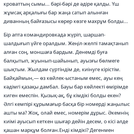
кроваттың сымы... бәрі-бәрі де әдіре қалды. Үш
жұмсақ арқалығы бар жаңа сатып алынған
диванның байғазысы көрер көзге махрұм болды...
Бір апта командировкада жүріп, шаршап-
шалдығып үйге оралдым. Жеңіл-желпі тамақтанып
алған соң, моншаға бардым. Денемді буға
балқытып, жуынып-шайынып, ауызғы бөлмеге
шықтым. Жылдам сүртіндім де, киінуге кірістім.
Байқаймын,— өз көйлек-ыстаным емес, ауы кең
кәдімгі қазақы дамбал. Бауы бар көйлекті өмірімде
киген емеспін. Қызық-ақ, бұ кімдікі болды екен?
Әлгі кемпipi құрымағыр басқа бір номерді жаңылыс
ашты ма? Жоқ, олай емес, номерім дұрыс. Әкемнің
киімі ауысып кеткен шығар дейін десем, о кісі әлде
қашан марқұм болған.Енді кімдікі? Дегенмен