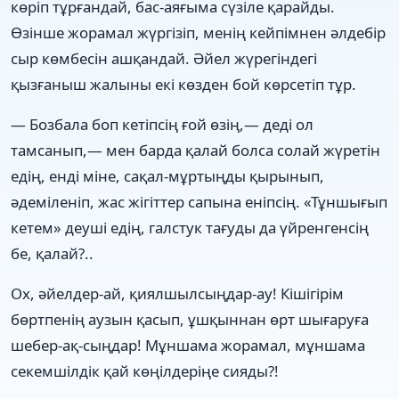
көріп тұрғандай, бас-аяғыма сүзіле қарайды.
Өзінше жорамал жүргізіп, менің кейпімнен әлдебір
сыр көмбесін ашқандай. Әйел жүрегіндегі
қызғаныш жалыны екі көзден бой көрсетіп тұр.
— Бозбала боп кетіпсің ғой өзің,— деді ол
тамсанып,— мен барда қалай болса солай жүретін
едің, енді міне, сақал-мұртыңды қырынып,
әдеміленіп, жас жігіттер сапына еніпсің. «Тұншығып
кетем» деуші едің, галстук тағуды да үйренгенсің
бе, қалай?..
Ох, әйелдер-ай, қиялшылсыңдар-ау! Кішігірім
бөртпенің аузын қасып, ұшқыннан өрт шығаруға
шебер-ақ-сыңдар! Мұншама жорамал, мұншама
секемшілдік қай көңілдеріңе сияды?!