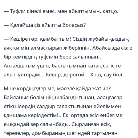
— Туфли кінәлі емес, мен айыптымын, катцо.
— Қалайша сіз айыпты боласыз?
— Кешіре гөр, қымбаттым! Сіздің жұбайыңыздың
аяқ киімін алмастырып жіберіппін. Абайсызда сізге
бір кемпірдің туфлиін бере салыппын...
Аңғалдығым үшін, бастығымнан қатаң сөгіс те
алып үлгердім... Кешір, дорогой... Хош, сау бол!..
Міне көрдіңіздер ме, мәселе қайда жатыр?
Байланыс бөлімінің шабандығынан, алаңғасар
етікшілердің салдыр салақтығынан әйеліммен
қаншама керілдестім!.. Екі ортада есіл еңбегіме
ешқандай зер салынбады. Сырланған есік,
терезелер, домбыраның шегіндей тартылған