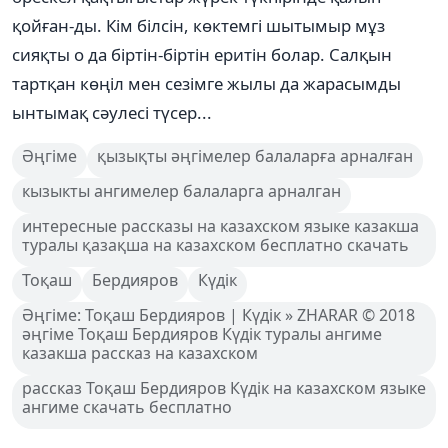
қойған-ды. Кім білсін, көктемгі шытымыр мұз
сияқты о да біртін-біртін еритін болар. Салқын
тартқан көңіл мен сезімге жылы да жарасымды
ынтымақ сәулесі түсер...
Әңгіме
қызықты әңгімелер балаларға арналған
кызыкты ангимелер балаларга арналган
интересные рассказы на казахском языке казакша
туралы қазақша на казахском бесплатно скачать
Тоқаш
Бердияров
Күдік
Әңгіме: Тоқаш Бердияров | Күдік » ZHARAR © 2018
әңгіме Тоқаш Бердияров Күдік туралы ангиме
казакша рассказ на казахском
рассказ Тоқаш Бердияров Күдік на казахском языке
ангиме скачать бесплатно