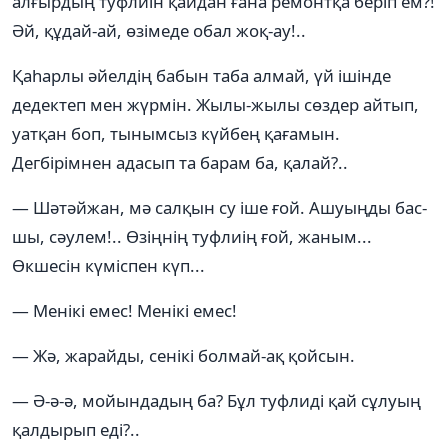
алғырдың туфлиін қайдан ғана ремонтқа беріп ем?!
Әй, құдай-ай, өзімеде обал жоқ-ау!..
Қаһарлы әйелдің бабын таба алмай, үй ішінде
дедектеп мен жүрмін. Жылы-жылы сөздер айтып,
уатқан боп, тынымсыз күйбең қағамын.
Дегбірімнен адасып та барам ба, қалай?..
— Шәтәйжан, мә салқын су іше ғой. Ашуыңды бас-
шы, сәулем!.. Өзіңнің туфлиің ғой, жаным...
Өкшесін күміспен күп...
— Менікі емес! Менікі емес!
— Жә, жарайды, сенікі болмай-ақ қойсын.
— Ә-ә-ә, мойындадың ба? Бұл туфлиді қай сұлуың
қалдырып еді?..