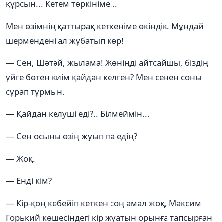
құрсын... Кетем төркініме!..
Мен өзімнің қаттырақ кеткеніме өкіндік. Мұндай
шермендені ал жұбатып көр!
— Сен, Шәтәй, жылама! Жөніңді айтсайшы, біздің
үйге бөтен киім қайдан келген? Мен сенен соны
сұрап тұрмын.
— Қайдан келуші еді?.. Білмеймін...
— Сен осыны өзің жуып па едің?
— Жоқ.
— Енді кім?
— Кір-қоң көбейіп кеткен соң амал жоқ, Максим
Горький көшесіндегі кір жуатын орынға тапсырған