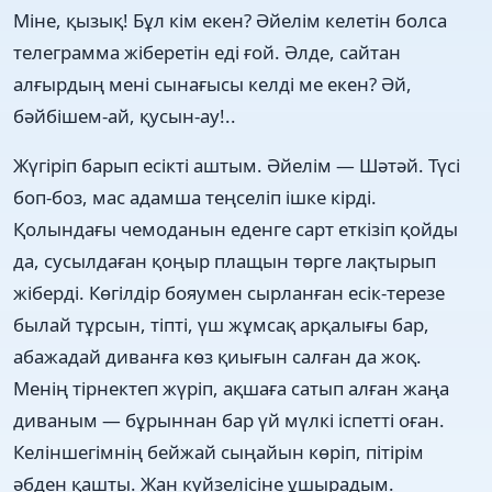
Міне, қызық! Бұл кім екен? Әйелім келетін болса
телеграмма жіберетін еді ғой. Әлде, сайтан
алғырдың мені сынағысы келді ме екен? Әй,
бәйбішем-ай, қусын-ау!..
Жүгіріп барып есікті аштым. Әйелім — Шәтәй. Түсі
боп-боз, мас адамша теңселіп ішке кірді.
Қолындағы чемоданын еденге сарт еткізіп қойды
да, сусылдаған қоңыр плащын төрге лақтырып
жіберді. Көгілдір бояумен сырланған есік-терезе
былай тұрсын, тіпті, үш жұмсақ арқалығы бар,
абажадай диванға көз қиығын салған да жоқ.
Менің тірнектеп жүріп, ақшаға сатып алған жаңа
диваным — бұрыннан бар үй мүлкі іспетті оған.
Келіншегімнің бейжай сыңайын көріп, пітірім
әбден қашты. Жан күйзелісіне ұшырадым.