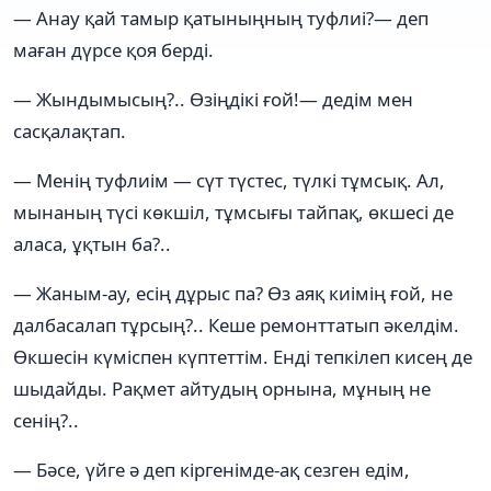
— Анау қай тамыр қатыныңның туфлиі?— деп
маған дүрсе қоя берді.
— Жындымысың?.. Өзіңдікі ғой!— дедім мен
сасқалақтап.
— Менің туфлиім — сүт түстес, түлкі тұмсық. Ал,
мынаның түсі көкшіл, тұмсығы тайпақ, өкшесі де
аласа, ұқтын ба?..
— Жаным-ау, есің дұрыс па? Өз аяқ киімің ғой, не
далбасалап тұрсың?.. Кеше ремонттатып әкелдім.
Өкшесін күміспен күптеттім. Енді тепкілеп кисең де
шыдайды. Рақмет айтудың орнына, мұның не
сенің?..
— Бәсе, үйге ә деп кіргенімде-ақ сезген едім,