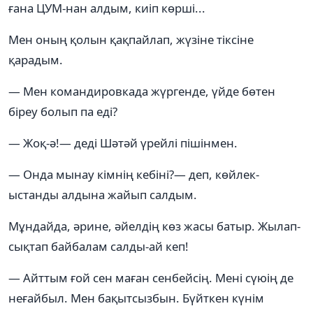
ғана ЦУМ-нан алдым, киіп көрші...
Мен оның қолын қақпайлап, жүзіне тіксіне
қарадым.
— Мен командировкада жүргенде, үйде бөтен
біреу болып па еді?
— Жоқ-ә!— деді Шәтәй үрейлі пішінмен.
— Онда мынау кімнің кебіні?— деп, көйлек-
ыстанды алдына жайып салдым.
Мұндайда, әрине, әйелдің көз жасы батыр. Жылап-
сықтап байбалам салды-ай кеп!
— Айттым ғой сен маған сенбейсің. Мені сүюің де
неғайбыл. Мен бақытсызбын. Бүйткен күнім