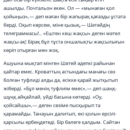
ашылды. Почтальон екен. Ол — «мынаған қол
қойыңыз»,— деп маған бір жапырақ қағазды ұстата
берді. Оқып көрсем, міне қызық,— Шәтәйдің
телеграммасы!.. «Ештен кеш жақсы» деген мәтел
жақсы-ақ! Бірақ бұл тұста оншалықты жақсылығын
көріп отырған мен жоқ.
Ашуына мықтап мінген Шәтей әдепкі райынан
қайтар емес. Кроваттың астындағы манағы сөз
болған туфлиді алды да, есікке қарай жытқытып
жіберді. «Бұл менің туфлиім емес»,— деп шаңқ-
шұңқ айқайлай, үйді басына көтерді. «Оу,
қойсайшы»,— деген сөзіме пысқырып та
қарамайды. Танауын далитып, екі қолын ерсілі-
қарсылы ербеңдетеді. Бір бәлеге қалдым. Сайтан