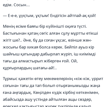
едім. Сосын...
— Е-е-е, ұүқтым, ұқтым! Ендігісін айтпай-ақ қой!
Менің есіме баяғы бір күйінішті оқиға түсті.
Бастығынан қатаң сөгіс алған сұлу мұртты етікші
жігіт ше?.. Әне, бұ да соған ұқсас, өзінше жөн-
жосығы бар хикая болса керек. Бейпіл ауыз кір
шайғыш қатындар дабырлап жүріп, іш киімімді
тағы да алмастырып жіберген ғой. Ой,
құрғырлардың шатағы-ай!..
Тұрмыс қажетін өтеу мекемелерінің «кіж-кіж, үррит
соғына» тағы да тап болып отырғанымызды жаңа
ғана аңғардық. Көңілден күдік кірбіңі кеткенімен,
абайсызда ашу үстінде айтылған ащы сөздер,
өрескел қақтығыстар жүрек түкпірінде қалып