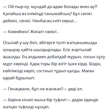
— Ой-пыр-оу, мұндай да адам болады екен-ау?!
Қалайша өз киіміңді танымайсың? Бұл сенікі
деймін, сенікі. Нанбасаң киіп көрші...
— Кимеймін! Жоғалт көзін!..
Осылай у-шу боп, әбігерге түсіп жатқанымызда
қоңырау қайта шылдырлады. Есік жартылай
ашылды. Ең алдымен добалдай мұрын, сосын сұлу
мұрт көрінді. Қара торы бір жігіт ішке кірді. Біздің
кейпімізді көріп, состиып тұрып қалды. Маған
қарай бұрылып:
— Генацвали, бұл не жанжал?— деді ол.
— Бәріне кінәлі мына бір туфли!— дедім еденде
жатқан туфлиді нұсқап.