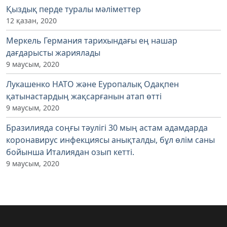
Қыздық перде туралы мәліметтер
12 қазан, 2020
Меркель Германия тарихындағы ең нашар
дағдарысты жариялады
9 маусым, 2020
Лукашенко НАТО және Еуропалық Одақпен
қатынастардың жақсарғанын атап өтті
9 маусым, 2020
Бразилияда соңғы тәулігі 30 мың астам адамдарда
коронавирус инфекциясы анықталды, бұл өлім саны
бойынша Италиядан озып кетті.
9 маусым, 2020