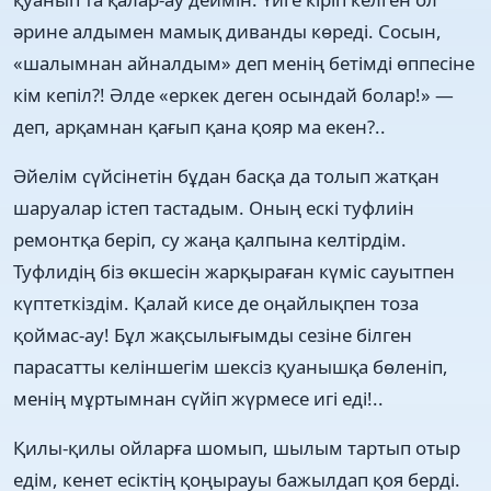
әрине алдымен мамық диванды көреді. Сосын,
«шалымнан айналдым» деп менің бетімді өппесіне
кім кепіл?! Әлде «еркек деген осындай болар!» —
деп, арқамнан қағып қана қояр ма екен?..
Әйелім сүйсінетін бұдан басқа да толып жатқан
шаруалар істеп тастадым. Оның ескі туфлиін
ремонтқа беріп, су жаңа қалпына келтірдім.
Туфлидің біз өкшесін жарқыраған күміс сауытпен
күптеткіздім. Қалай кисе де оңайлықпен тоза
қоймас-ау! Бұл жақсылығымды сезіне білген
парасатты келіншегім шексіз қуанышқа бөленіп,
менің мұртымнан сүйіп жүрмесе игі еді!..
Қилы-қилы ойларға шомып, шылым тартып отыр
едім, кенет есіктің қоңырауы бажылдап қоя берді.