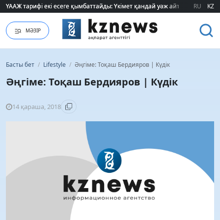
ҮААЖ тарифі екі есеге қымбаттайды: Үкімет қандай уәж айтады?
ҮААЖ тарифі екі есеге қымбаттайды: Үкімет қандай уәж айтады?
RU
KZ
МӘЗІР
Басты бет
/
Lifestyle
/
Әңгіме: Тоқаш Бердияров | Күдік
Әңгіме: Тоқаш Бердияров | Күдік
14 қараша, 2018