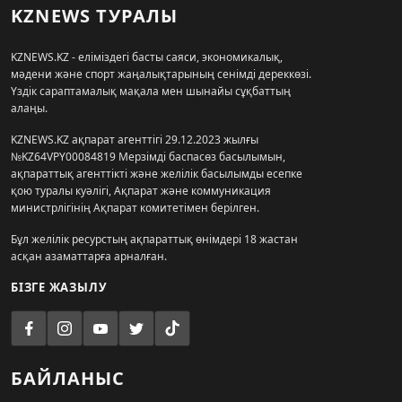
KZNEWS ТУРАЛЫ
KZNEWS.KZ - еліміздегі басты саяси, экономикалық,
мәдени және спорт жаңалықтарының сенімді дереккөзі.
Үздік сараптамалық мақала мен шынайы сұқбаттың
алаңы.
KZNEWS.KZ ақпарат агенттігі 29.12.2023 жылғы
№KZ64VPY00084819 Мерзімді баспасөз басылымын,
ақпараттық агенттікті және желілік басылымды есепке
қою туралы куәлігі, Ақпарат және коммуникация
министрлігінің Ақпарат комитетімен берілген.
Бұл желілік ресурстың ақпараттық өнімдері 18 жастан
асқан азаматтарға арналған.
БІЗГЕ ЖАЗЫЛУ
БАЙЛАНЫС