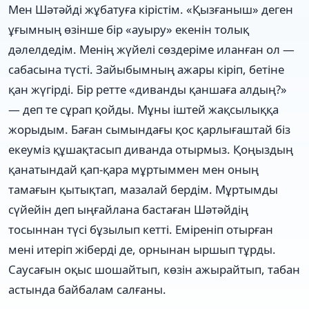
Мен Шәтәйді жұбатуға кірістім. «Қызғаныш» деген
ұғымның өзінше бір «ауыру» екенін толық
дәлелдедім. Менің жүйелі сөздеріме иланған ол —
сабасына түсті. Зайыбымның ажары кіріп, бетіне
қан жүгірді. Бір ретте «диванды қаншаға алдың?»
— деп те сұрап қойды. Мұны іштей жақсылыққа
жорыдым. Баған сымындағы қос қарлығаштай біз
екеуміз құшақтасып диванда отырмыз. Қоңыздың
қанатындай қап-қара мұртыммен мен оның
тамағын қытықтап, мазалай бердім. Мұртымды
сүйейін деп ыңғайлана бастаған Шәтәйдің
тосыннан түсі бұзылып кетті. Еміреніп отырған
мені итеріп жіберді де, орнынан ыршып тұрды.
Саусағын оқыс шошайтып, көзін ажырайтып, табан
астында байбалам салғаны.