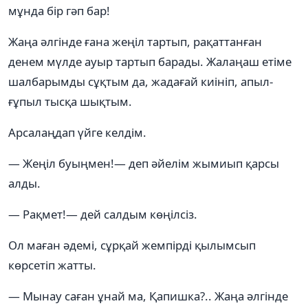
мұнда бір гәп бар!
Жаңа әлгінде ғана жеңіл тартып, рақаттанған
денем мүлде ауыр тартып барады. Жалаңаш етіме
шалбарымды сұқтым да, жадағай киініп, апыл-
ғұпыл тысқа шықтым.
Арсалаңдап үйге келдім.
— Жеңіл буыңмен!— деп әйелім жымиып қарсы
алды.
— Рақмет!— дей салдым көңілсіз.
Ол маған әдемі, сұрқай жемпірді қылымсып
көрсетіп жатты.
— Мынау саған ұнай ма, Қапишка?.. Жаңа әлгінде