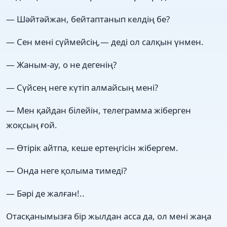
— Шәйтәйжан, бейтаптанып келдің бе?
— Сен мені сүймейсің,— деді ол салқын үнмен.
— Жаным-ау, о не дегенің?
— Сүйсең неге күтіп алмайсың мені?
— Мен қайдан білейін, телеграмма жіберген
жоқсың ғой.
— Өтірік айтпа, кеше ертеңгісін жібергем.
— Онда неге қолыма тимеді?
— Бәрі де жалған!..
Отасқанымызға бір жылдан асса да, ол мені жаңа