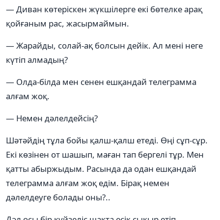
— Диван көтеріскен жүкшілерге екі бөтелке арақ
қойғаным рас, жасырмаймын.
— Жарайды, солай-ақ болсын дейік. Ал мені неге
күтіп алмадың?
— Олда-білда мен сенен ешқандай телеграмма
алғам жоқ.
— Немен дәлелдейсің?
Шәтәйдің тұла бойы қалш-қалш етеді. Өңі сұп-сұр.
Екі көзінен от шашып, маған тап бергелі тұр. Мен
қатты абыржыдым. Расында да одан ешқандай
телеграмма алғам жоқ едім. Бірақ немен
дәлелдеуге болады оны?..
Дәл осы бір күйзеліс шақта есік сықыр етіп