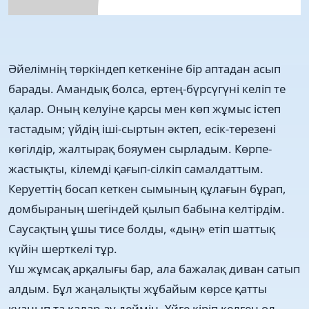
Әйелімнің төркіндеп кеткеніне бір аптадан асып
барады. Амандық болса, ертең-бүрсүгүні келіп те
қалар. Оның келуіне қарсы мен көп жұмыс істеп
тастадым; үйдің іші-сыртын әктеп, есік-терезені
көгілдір, жалтырақ бояумен сырладым. Көрпе-
жастықты, кілемді қағып-сілкіп самалдаттым.
Керуеттің босап кеткен сымының құлағын бұрап,
домбыраның шегіндей қылып бабына келтірдім.
Саусақтың ұшы тисе болды, «дың» етіп шаттық
күйін шерткелі тұр.
Үш жұмсақ арқалығы бар, ала бажалақ диван сатып
алдым. Бұл жаңалықты жұбайым көрсе қатты
қуанып та қалар-ау деймін. Үйге кіріп келген ол