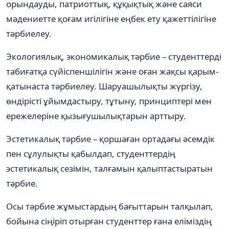
орындауды, патриоттық, құқықтық және саяси
мәдениетте қоғам игілігіне еңбек ету қажеттілігіне
тәрбиелеу.
Экологиялық, экономикалық тәрбие – студенттерді
табиғатқа сүйіспеншілігін және оған жақсы қарым-
қатынаста тәрбиелеу. Шаруашылықты жүргізу,
өндірісті ұйымдастыру, тұтыну, принциптері мен
ережелеріне қызығушылықтарын арттыру.
Эстетикалық тәрбие – қоршаған ортадағы әсемдік
пен сұлулықты қабылдап, студенттердің
эстетикалық сезімін, талғамын қалыптастыратын
тәрбие.
Осы тәрбие жұмыстардың бағыттарын талқылап,
бойына сіңіріп отырған студенттер ғана еліміздің