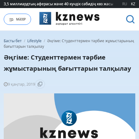
3,5 миллиардтың аферасы және 40 күндік сәбидің көз жасы: Медицинад
3,5 миллиардтың аферасы және 40 күндік сәбидің көз жасы: Медицинад
RU
KZ
МӘЗІР
Басты бет
/
Lifestyle
/
Әңгіме: Студенттермен тәрбие жұмыстарының
бағыттарын талқылау
Әңгіме: Студенттермен тәрбие
жұмыстарының бағыттарын талқылау
9 қаңтар, 2019