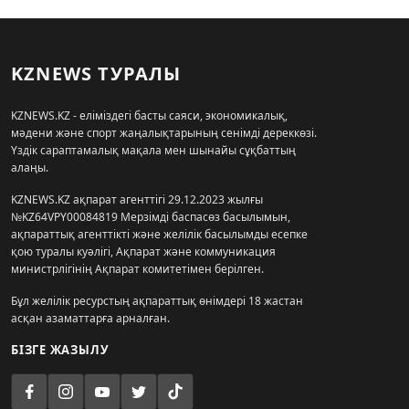
KZNEWS ТУРАЛЫ
KZNEWS.KZ - еліміздегі басты саяси, экономикалық,
мәдени және спорт жаңалықтарының сенімді дереккөзі.
Үздік сараптамалық мақала мен шынайы сұқбаттың
алаңы.
KZNEWS.KZ ақпарат агенттігі 29.12.2023 жылғы
№KZ64VPY00084819 Мерзімді баспасөз басылымын,
ақпараттық агенттікті және желілік басылымды есепке
қою туралы куәлігі, Ақпарат және коммуникация
министрлігінің Ақпарат комитетімен берілген.
Бұл желілік ресурстың ақпараттық өнімдері 18 жастан
асқан азаматтарға арналған.
БІЗГЕ ЖАЗЫЛУ