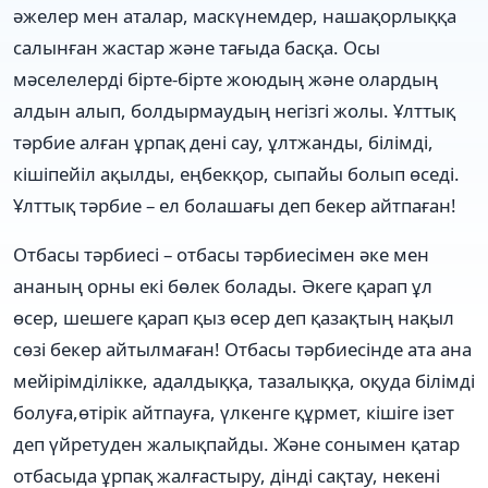
әжелер мен аталар, маскүнемдер, нашақорлыққа
салынған жастар және тағыда басқа. Осы
мәселелерді бiрте-бiрте жоюдың және олардың
алдын алып, болдырмаудың негiзгi жолы. Ұлттық
тәрбие алған ұр­пақ денi сау, ұлт­жанды, бiлiмдi,
кiшiпейiл ақылды, еңбекқор, сыпайы болып өседi.
Ұлттық тәрбие – ел болашағы деп бекер айтпаған!
Отбасы тәрбиесі – отбасы тәрбиесімен әке мен
ананың орны екі бөлек болады. Әкеге қарап ұл
өсер, шешеге қарап қыз өсер деп қазақтың нақыл
сөзі бекер айтылмаған! Отбасы тәрбиесінде ата ана
мейірімділікке, адалдыққа, тазалыққа, оқуда білімді
болуға,өтірік айтпауға, үлкенге құрмет, кішіге ізет
деп үйретуден жалықпайды. Және сонымен қатар
отбасыда ұрпақ жалғастыру, дінді сақтау, некені