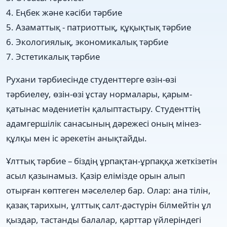
4. Еңбек және кәсіби тәрбие
5. Азаматтық - патриоттық, құқықтық тәрбие
6. Экологиялық, экономикалық тәрбие
7. Эстетикалық тәрбие
Рухани тәрбиесінде студенттерге өзін-өзі
тәрбиелеу, өзін-өзі ұстау нормалары, қарым-
қатынас мәдениетін қалыптастыру. Студенттің
адамгершілік санасының дәрежесі оның мінез-
құлқы мен іс әрекетін анықтайды.
Ұлттық тәрбие – бiздiң ұрпақтан-ұрпақ­қа жеткiзетiн
асыл қазынамыз. Қазiр елiмiзде орын алып
отырған көптеген мәселелер бар. Олар: ана тiлiн,
қазақ тарихын, ұлттық салт-дәстүрiн бiлмейтiн ұл
қыздар, тастанды балалар, қарт­тар үйлерiндегi