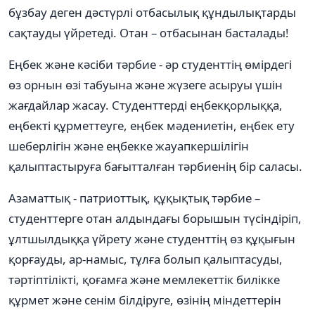
бұзбау деген дәстүрлі отбасылық құндылықтарды
сақтауды үйретеді. Отан – отбасынан басталады!
Еңбек және кәсіби тәрбие - әр студенттің өмірдегі
өз орнын өзі табуына және жүзеге асыруы үшін
жағдайлар жасау. Студенттерді еңбекқорлыққа,
еңбекті құрметтеуге, еңбек мәдениетін, еңбек ету
шеберлігін және еңбекке жауапкершілігін
қалыптастыруға бағытталған тәрбиенің бір саласы.
Азаматтық - патриоттық, құқықтық тәрбие –
студенттерге отан алдындағы борышын түсіндіріп,
ұлтшылдыққа үйрету және студенттің өз құқығын
қорғауды, ар-намыс, тұлға болып қалыптасуды,
тәртіптілікті, қоғамға және мемлекеттік билікке
құрмет және сенім білдіруге, өзінің міндеттерін