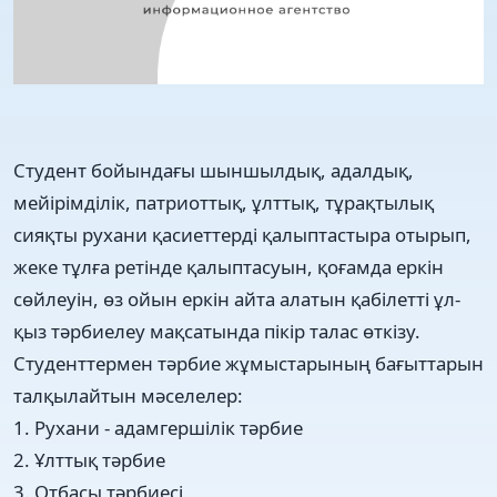
Студент бойындағы шыншылдық, адалдық,
мейірімділік, патриоттық, ұлттық, тұрақтылық
сияқты рухани қасиеттерді қалыптастыра отырып,
жеке тұлға ретінде қалыптасуын, қоғамда еркін
сөйлеуін, өз ойын еркін айта алатын қабілетті ұл-
қыз тәрбиелеу мақсатында пікір талас өткізу.
Студенттермен тәрбие жұмыстарының бағыттарын
талқылайтын мәселелер:
1. Рухани - адамгершілік тәрбие
2. Ұлттық тәрбие
3. Отбасы тәрбиесі