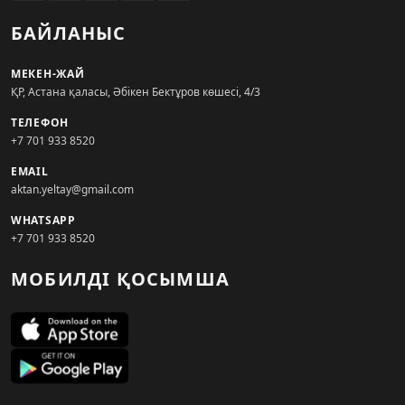
БАЙЛАНЫС
МЕКЕН-ЖАЙ
ҚР, Астана қаласы, Әбікен Бектұров көшесі, 4/3
ТЕЛЕФОН
+7 701 933 8520
EMAIL
aktan.yeltay@gmail.com
WHATSAPP
+7 701 933 8520
МОБИЛДІ ҚОСЫМША