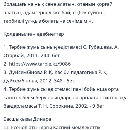
болашағына нық сене алатын, отанын қорғай
алатын, адамгершілікке бай, еңбек сүйгіш,
тәрбиелі ұл-қыз болатына сенімдімін.
Қолданылған әдебиеттер
1. Тәрбие жұмысының әдістемесі С. Губашева, А.
Отарбай, 2011. 244- бет
2. https://www.tarbie.kz/9086
3. Дүйсембінова Р. Қ. Кәсіби педагогика Р. Қ.
Дүйсембінова, 2012. 348 - бет.
4. Тәрбие жұмысы әдістемесі пәні бойынша орта
кәсіптік білім беру орындарына арналған типтік оқу
бағдарламасы Т. Н. Сорокина, 2002. - 9 бет
Басшықызы Динара
Ш. Есенов атындағы Каспий мемлекеттік