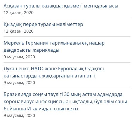
Асқазан туралы қазақша: қызметі мен құрылысы
12 қазан, 2020
Қыздық перде туралы мәліметтер
12 қазан, 2020
Меркель Германия тарихындағы ең нашар
дағдарысты жариялады
9 маусым, 2020
Лукашенко НАТО және Еуропалық Одақпен
қатынастардың жақсарғанын атап өтті
9 маусым, 2020
Бразилияда соңғы тәулігі 30 мың астам адамдарда
коронавирус инфекциясы анықталды, бұл өлім саны
бойынша Италиядан озып кетті.
9 маусым, 2020