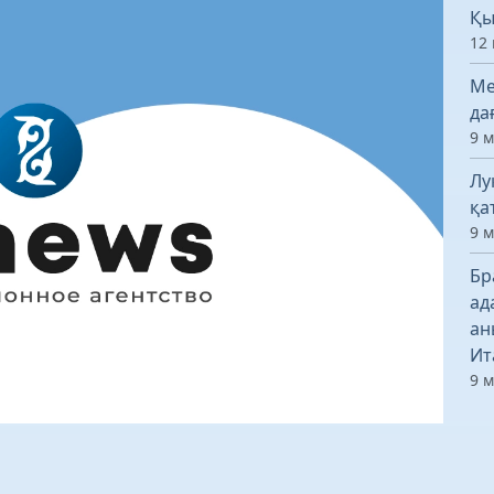
Қы
12 
Ме
да
9 
Лу
қа
9 
Бр
ад
ан
Ит
9 