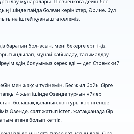
ұрғылау мұнаралары. Шевченкоғa дейін бос
ың ішінде пайда болған көріністер, Әрине, бұл
арлығына іштей қуанышта келеміз.
із баратын болғасын, мені бекерге ерттіңіз.
 қорытындылап, мұнай қабылдау, тасымалдау
реуіміздің болуымыз керек еді — деп Стремский
бін мен жақсы түсінемін. Бес жыл бойы бірге
астапқы 4 жыл ішінде Өзенде тұрғын үйлер,
стап, болашақ қаланың контуры көрінгенше
із Өзенде, салт жатып істеп, жатақханада бір
е тым етене болып кеттік.
еумізді де міндетті түрде қатыссын деді. Сірә,