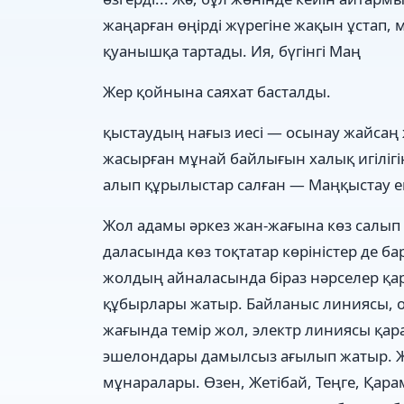
жаңарған өңірді жүрегіне жақын ұстап, 
қуанышқа тартады. Ия, бүгінгі Маң
Жер қойнына саяхат басталды.
қыстаудың нағыз иесі — осынау жайсаң 
жасырған мұнай байлығын халық игілігі
алып құрылыстар салған — Маңқыстау еңб
Жол адамы әркез жан-жағына көз салып
даласында көз тоқтатар көріністер де 
жолдың айналасында біраз нәрселер қар
құбырлары жатыр. Байланыс линиясы, о
жағында темір жол, электр линиясы қар
эшелондары дамылсыз ағылып жатыр. Ж
мұнаралары. Өзен, Жетібай, Теңге, Қа