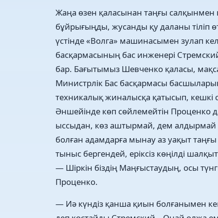
Жаңа өзен қаласынан таңғы салқынмен ш
бұйрығыңды, жусанды қу даланы тіліп өті
үстінде «Волга» машинасымен зулап кел
басқармасының бас инженері Стремский 
бар. Бағытымыз Шевченко қаласы, мақс
Министрлік Бас басқармасы басшыларын
техникалық жиналысқа қатысып, кешкі са
Әншейінде көп сөйлемейтін Проценко да
ыссыдан, көз аштырмай, дем алдырмай
болған адамдарға мынау аз уақыт таңғы 
тыныс бергендей, еріксіз көңілді шалқы
— Шіркін біздің Маңғыстаудың, осы түнг
Проценко.
— Иә күндіз қанша қиын болғанымен кеш
деп қостайды Стремский – Оңай олжа еме