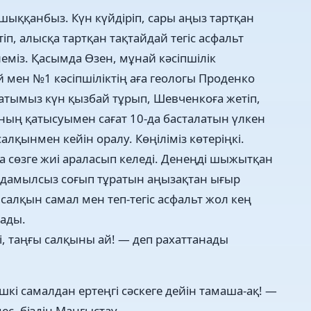
ыққанбыз. Күн күйдіріп, сары аңыз тартқан
п, алысқа тартқан тақтайдай тегіс асфальт
еміз. Қасымда Өзен, мұнай кәсіпшілік
мен №1 кәсіпшіліктің аға геологы Проденко
атымыз күн қызбай тұрып, Шевченкоға жетіп,
ың қатысуымен сағат 10-да басталатын үлкен
лқынмен кейін оралу. Көңіліміз көтеріңкі.
 сөзге жиі араласып келеді. Денеңді шыжытқан
 дамылсыз соғып тұратын аңызақтан ығыр
салқын самал мен теп-тегіс асфальт жол кең
тады.
і, таңғы салқыны ай! — деп рахаттанады
кі самалдан ертеңгі сәскеге дейін тамаша-ақ! —
с, біздің Маңғыстау...