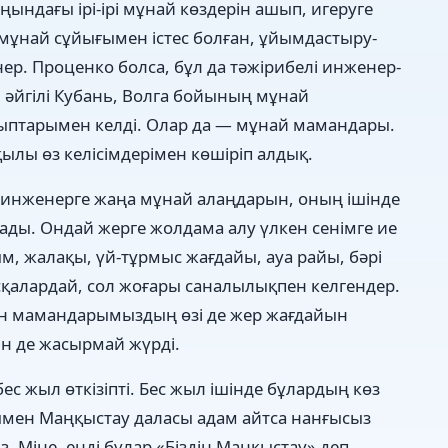
ңындағы ірі-ірі мұнай көздерін ашып, игеруге
 мұнай сұйығымен істес болған, ұйымдастыру-
р. Проценко болса, бұл да тәжірибелі инженер-
і, әйгілі Кубань, Волга бойының мұнай
йыптарымен келді. Олар да — мұнай мамандары.
ылы өз келісімдерімен көшіріп алдық.
 инженерге жаңа мұнай алаңдарын, оның ішінде
ады. Ондай жерге жолдама алу үлкен сенімге ие
м, жалақы, үй-тұрмыс жағдайы, ауа райы, бәрі
басқалардай, сол жоғары саналылықпен келгендер.
ен мамандарымыздың өзі де жер жағдайын
рін де жасырмай жүрді.
с жыл өткізіпті. Бес жыл ішінде бұлардың көз
уымен Маңқыстау даласы адам айтса нанғысыз
з. Міне, енді бұлар «Біздің Маңқыстау» деп