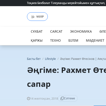
Тоқаев Бекболат Тілеуханды мерейтойымен құттықтап,
Тоқаев Бекболат Тілеуханды мерейтойымен құттықтап,
МӘЗІР
СҰХБАТ
САЯСАТ
ЭКОНОМИКА
ӘЛ
ҚАРЖЫ
ТЕХНО
БІЛІМ
МӘДЕНИЕТ
Басты бет
/
Lifestyle
/
Әңгіме: Рахмет Өтесінов | Аяқт
Әңгіме: Рахмет Өт
сапар
14 желтоқсан, 2018
Сілтеме