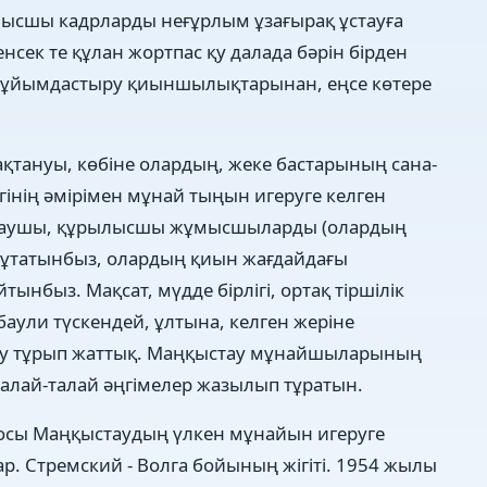
ысшы кадрларды неғұрлым ұзағырақ ұстауға
нсек те құлан жортпас қу далада бәрін бірден
ы ұйымдастыру қиыншылықтарынан, еңсе көтере
ақтануы, көбіне олардың, жеке бастарының сана-
гінің әмірімен мұнай тыңын игеруге келген
лаушы, құрылысшы жұмысшыларды (олардың
р тұтатынбыз, олардың қиын жағдайдағы
ынбыз. Мақсат, мүдде бірлігі, ортақ тіршілік
баули түскендей, ұлтына, келген жеріне
ату тұрып жаттық. Маңқыстау мұнайшыларының
 талай-талай әңгімелер жазылып тұратын.
те осы Маңқыстаудың үлкен мұнайын игеруге
р. Стремский - Волга бойының жігіті. 1954 жылы