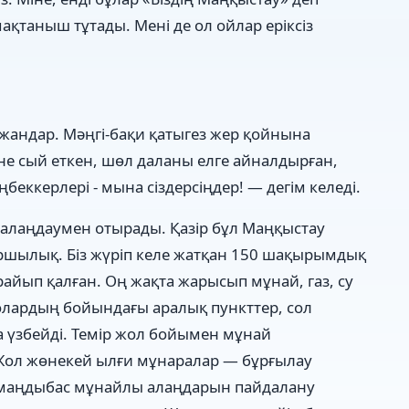
мақтаныш тұтады. Мені де ол ойлар еріксіз
жандар. Мәңгі-бақи қатыгез жер қойнына
не сый еткен, шөл даланы елге айналдырған,
еккерлері - мына сіздерсіңдер! — дегім келеді.
 алаңдаумен отырады. Қазір бұл Маңқыстау
баршылық. Біз жүріп келе жатқан 150 шақырымдық
айып қалған. Оң жақта жарысып мұнай, газ, су
лардың бойындағы аралық пункттер, сол
а үзбейді. Темір жол бойымен мұнай
ол жөнекей ылғи мұнаралар — бұрғылау
рамаңдыбас мұнайлы алаңдарын пайдалану