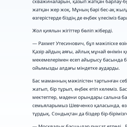
скважиналарын, қазып жатқан барлау-б
жатқан жер жоқ. Мұның бәрі бес-ақ жылд
өзгерістерде біздің де еңбек үлесіміз б
Жол қиялын жігіттер бөліп жіберді.
— Рахмет Утесинович, бұл мәжіліске өзің
Қазір айдың аяғы, айлық мұнай өнімін
мекемелерімен есеп айырысу басында бі
ойымызды алдағы міндетке аударды.
Бас маманның мәжілістен тартынған себе
жатып, бір тұрып, еңбек етіп келеміз. Б
мектептер, мәдени орындары салына ба
семьяларымыз Шевченко қаласында, өзім
тұрдық. Сондықтан да біздер бір-бірімізг
— Москвалық басшылар рұқсат етпеді., Ек