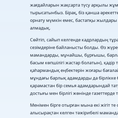
жағдайларын жақсарта түсу арқылы жұм
тырысатынбыз. Бірақ, біз қанша әрекетте
орнату мүмкін емес, бастапқы жылдар
алмадық.
Сөйтіп, сайып келгенде кадрлардың тұр
сезімдеріне байланысты болды. Өз жүре
мамандарды, мұнайшы, бұрғышы, бар
басым көпшілігі жастар болатын), қаді
қаһармандық еңбектерін жоғары бағалайт
мұндағы барлық адамдарды да бірлікке 
қарамастан бір семья адамдарындай т
достығы мен бірлігі жөнінде газеттерде
Менімен бірге отырған мына екі жігіт 
алысырақтан келген тәжірибелі маманда