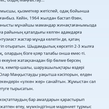
ұмысшы, қызметкер жетіспей, одақ бойынша
анбыз. Кейін, 1964 жылдан бастап Өзен,
йланысты мұнайшы мамандар жинақтағанымызда
а райының қаталдығы келген адамдарға
тузиаст жастар мұнда келетін де, қатаң
етіп отыратын. Шыдамдылық көрсетіп 2-3 жылға
ақ, олардың бізге қояр талабы онша емес-ті.
 екеуіне жатақханадан бір бөлме берсең
аға, кемпір-шалы, шаруашылықтары өздері
 Олар Маңқыстауды уақытша кәсіпорын, елден
мекендерін «үлкен жер» санайтын. Жұмыстан сәл
етуге тырысатын.
ін жоқтатпаудың бар амалдарын қарастырып
жатпен өтеу, мүмкіндігінше мәдениет тұрмыс