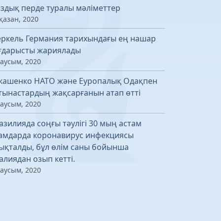
здық перде туралы мәліметтер
қазан, 2020
ркель Германия тарихындағы ең нашар
ғдарысты жариялады
маусым, 2020
кашенко НАТО және Еуропалық Одақпен
тынастардың жақсарғанын атап өтті
маусым, 2020
азилияда соңғы тәулігі 30 мың астам
амдарда коронавирус инфекциясы
ықталды, бұл өлім саны бойынша
алиядан озып кетті.
маусым, 2020