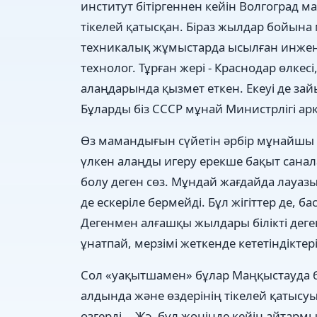
институт бітіргеннен кейін Волгоград ма
тікелей қатысқан. Біраз жылдар бойына
техникалық жұмыстарда ысылған инжене
технолог. Тұрған жері - Краснодар өлкес
алаңдарында қызмет еткен. Екеуі де за
Бұларды біз СССР мұнай Министрлігі арқ
Өз мамандығын сүйетін әрбір мұнайшы
үлкен алаңды игеру ерекше бақыт санал
болу деген сөз. Мұндай жағдайда лауазы
де ескеріле бермейді. Бұл жігіттер де, 
Дегенмен алғашқы жылдары білікті дег
ұнатпай, мерзімі жеткенде кететіндікте
Сол «уақытшамен» бұлар Маңқыстауда бе
алдында және өздерінің тікелей қатыс
өзгерді... Жә, бұл жөнінде кейін айтармы