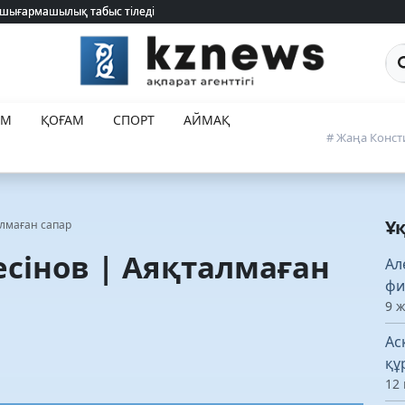
 шығармашылық табыс тіледі
 шығармашылық табыс тіледі
Са
ЕМ
ҚОҒАМ
СПОРТ
АЙМАҚ
# Жаңа Конст
Ұ
алмаған сапар
есінов | Аяқталмаған
Ал
фи
9 
Ас
құ
12 