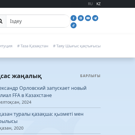
RU
KZ
йттан іздеу
итуция
# Таза Қазақстан
# Таяу Шығыс қақтығысы
қсас жаңалық
БАРЛЫҒЫ
ександр Орловский запускает новый
лиал FFA в Казахстане
желтоқсан, 2024
қазан туралы қазақша: қызметі мен
рылысы
қазан, 2020