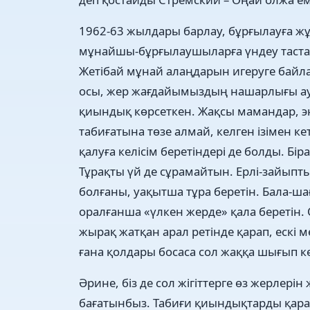
1962-63 жылдары барлау, бұрғылауға ж
мұнайшы-бұрғылаушыларға үндеу тастағ
Жетібай мұнай алаңдарын игеруге ба
осы, жер жағдайымыздың нашарлығы ау
қиындық көрсеткен. Жақсы мамандар, эн
табиғатына төзе алмай, келген ізімен к
қалуға келісім беретіндері де болды. Бір
Тұрақты үй де сұрамайтын. Ерлі-зайыпты
болғаны, уақытша тұра беретін. Бала-ш
оралғанша «үлкен жерде» қала беретін.
жырақ жатқан арал ретінде қарап, ескі 
ғана қолдары босаса сол жаққа шығып к
Әрине, біз де сол жігіттерге өз жерлер
бағатынбыз. Табиғи қиындықтарды қара