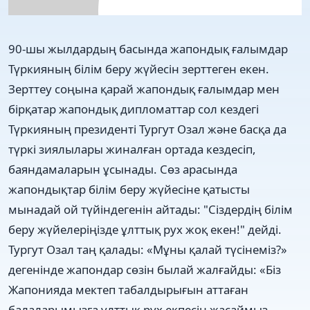
90-шы жылдардың басында жапондық ғалымдар
Түркияның білім беру жүйесін зерттеген екен.
Зерттеу соңына қарай жапондық ғалымдар мен
бірқатар жапондық дипломаттар сол кездегі
Түркияның президенті Тургут Озал және басқа да
түркі зиялылары жиналған ортада кездесіп,
баяндамаларын ұсынады. Сөз арасында
жапондықтар білім беру жүйесіне қатысты
мынадай ой түйіндегенін айтады: "Сіздердің білім
беру жүйелеріңізде ұлттық рух жоқ екен!" дейді.
Тургут Озал таң қалады: «Мұны қалай түсінеміз?»
дегенінде жапондар сөзін былай жалғайды: «Біз
Жапонияда мектеп табалдырығын аттаған
балаларымызға ұлттық рух екпесін жасаймыз.