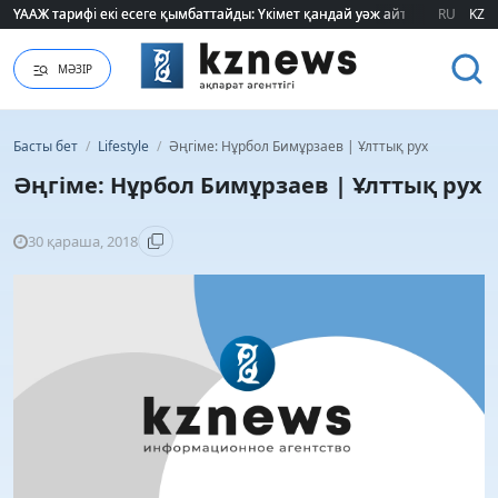
ҮААЖ тарифі екі есеге қымбаттайды: Үкімет қандай уәж айтады?
ҮААЖ тарифі екі есеге қымбаттайды: Үкімет қандай уәж айтады?
RU
KZ
МӘЗІР
Басты бет
/
Lifestyle
/
Әңгіме: Нұрбол Бимұрзаев | Ұлттық рух
Әңгіме: Нұрбол Бимұрзаев | Ұлттық рух
30 қараша, 2018