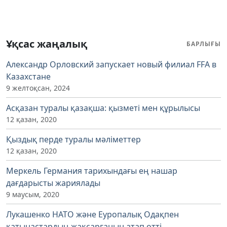
Ұқсас жаңалық
БАРЛЫҒЫ
Александр Орловский запускает новый филиал FFA в
Казахстане
9 желтоқсан, 2024
Асқазан туралы қазақша: қызметі мен құрылысы
12 қазан, 2020
Қыздық перде туралы мәліметтер
12 қазан, 2020
Меркель Германия тарихындағы ең нашар
дағдарысты жариялады
9 маусым, 2020
Лукашенко НАТО және Еуропалық Одақпен
қатынастардың жақсарғанын атап өтті