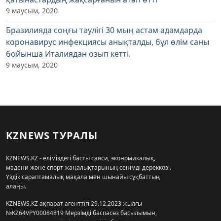
9 маусым, 2020
Бразилияда соңғы тәулігі 30 мың астам адамдарда
коронавирус инфекциясы анықталды, бұл өлім саны
бойынша Италиядан озып кетті.
9 маусым, 2020
KZNEWS ТУРАЛЫ
KZNEWS.KZ - еліміздегі басты саяси, экономикалық,
мәдени және спорт жаңалықтарының сенімді дереккөзі.
Үздік сараптамалық мақала мен шынайы сұқбаттың
алаңы.
KZNEWS.KZ ақпарат агенттігі 29.12.2023 жылғы
№KZ64VPY00084819 Мерзімді баспасөз басылымын,