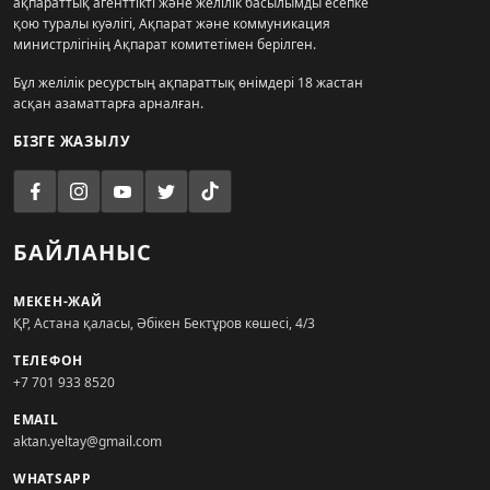
ақпараттық агенттікті және желілік басылымды есепке
қою туралы куәлігі, Ақпарат және коммуникация
министрлігінің Ақпарат комитетімен берілген.
Бұл желілік ресурстың ақпараттық өнімдері 18 жастан
асқан азаматтарға арналған.
БІЗГЕ ЖАЗЫЛУ
БАЙЛАНЫС
МЕКЕН-ЖАЙ
ҚР, Астана қаласы, Әбікен Бектұров көшесі, 4/3
ТЕЛЕФОН
+7 701 933 8520
EMAIL
aktan.yeltay@gmail.com
WHATSAPP