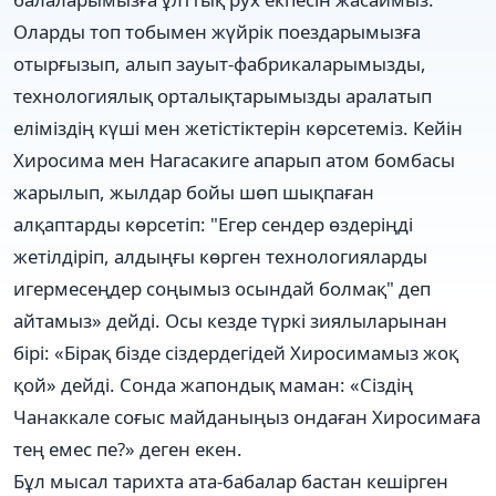
Оларды топ тобымен жүйрік поездарымызға
отырғызып, алып зауыт-фабрикаларымызды,
технологиялық орталықтарымызды аралатып
еліміздің күші мен жетістіктерін көрсетеміз. Кейін
Хиросима мен Нагасакиге апарып атом бомбасы
жарылып, жылдар бойы шөп шықпаған
алқаптарды көрсетіп: "Егер сендер өздеріңді
жетілдіріп, алдыңғы көрген технологияларды
игермесеңдер соңымыз осындай болмақ" деп
айтамыз» дейді. Осы кезде түркі зиялыларынан
бірі: «Бірақ бізде сіздердегідей Хиросимамыз жоқ
қой» дейді. Сонда жапондық маман: «Сіздің
Чанаккале соғыс майданыңыз ондаған Хиросимаға
тең емес пе?» деген екен.
Бұл мысал тарихта ата-бабалар бастан кешірген