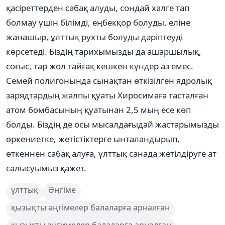
қасіреттерден сабақ алуды, сондай халге тап
болмау үшін білімді, еңбекқор болуды, еліне
жанашыр, ұлттық рухты болуды дәріптеуді
көрсетеді. Біздің тарихымызды да ашаршылық,
соғыс, тар жол тайғақ кешкен күндер аз емес.
Семей полигонында сынақтан өткізілген ядролық
зарядтардың жалпы қуаты Хиросимаға тасталған
атом бомбасының қуатынан 2,5 мың есе көп
болды. Біздің де осы мысалдағыдай жастарымызды
өркениетке, жетістіктерге ынталандырып,
өткеннен сабақ алуға, ұлттық санада жетілдіруге ат
салысуымыз қажет.
ұлттық
Әңгіме
қызықты әңгімелер балаларға арналған
кызыкты ангимелер балаларга арналган