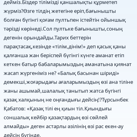
дейміз.Біздер тілімізді қаншалықты құрметеп
жүрміз?Өзге тілдің жетегіне еріп,бағынышты
болған бүгінгі қоғам пултьпен істейтін ойыншық
тәрізді көрінеді.Сол пултьке бағынышты,соның
дегенін орындайды.Тарих беттерін
парақтасақ,кезінде «тілім,дінім!» деп қасық қаны
қалғанша жан беріспей бүгінгі күнге аманат етіп
кеткен батыр бабаларымыздың аманатына қиянат
жасап жүргеніміз не? «Балық басынан шіриді»
демекші,жоғарыдағы ағаларымыздың өзі ана тіліне
жаны ашымай,шалалық танытып жатса бүгінгі
қазақ халқының не оңғандығы дейсің!?Тұрсынбек
Қабатов: «Қазақ тілі ең қиын тіл.Қиындығы
соншалық кейбір қазақтардың өзі сөйлей
алмайды» деген астарлы әзілінің өзі рас екен-ау
дейсің бүгінде.