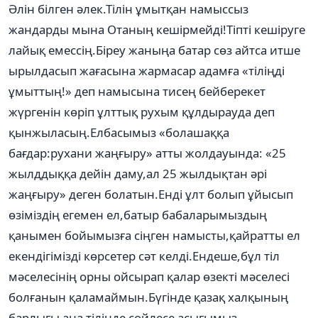
Әлін білген әлек.Тілін ұмытқан намыссыз
жандарды мына Отаның кешірмейді!Тіпті кешіруге
лайық емессің.Біреу жаныңа батар сөз айтса итше
ырылдасып жағасына жармасар адамға «тіліңді
ұмыттың!» деп намысына тисең бейберекет
жүргенін көріп ұлттық рухым құлдырауда деп
қынжыласың.Елбасымыз «болашаққа
бағдар:рухани жаңғыру» атты жолдауында: «25
жылддыққа дейін даму,ал 25 жылдықтан әрі
жаңғыру» деген болатын.Енді ұлт болып ұйысып
өзіміздің егемен ел,батыр бабаларымыздың
қанымен бойымызға сіңген намысты,қайратты ел
екендігімізді көрсетер сәт келді.Ендеше,бұл тіл
мәселесінің орны ойсырап қалар өзекті мәселесі
болғанын қаламаймын.Бүгінде қазақ халқының
барлығы ана тілінде сөйлесе асығымыз