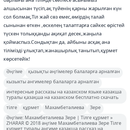
алшысынан түсіп,ақ түйенің қарны жарылған күн
сол болмақ.Тіл жай сөз емес,өмірдің талай
сынынан өткен ,өскелең талаптарға сәйкес өрістей
түскен толыққанды ақиқат десек,жаңыла
қоймаспыз.Сондықтан да, айбыны асқақ ана
тілімізді ұлықтап,жанашырлық танытып,құрмет
көрсетейік!
Әңгіме
қызықты әңгімелер балаларға арналған
кызыкты ангимелер балаларга арналган
интересные рассказы на казахском языке казакша
туралы қазақша на казахском бесплатно скачать
тілге
құрмет
Махамбетәлиева
Зере
Әңгіме: Махамбетәлиева Зере | Тілге құрмет »
ZHARAR © 2018 әңгіме Махамбетәлиева Зере Тілге
құрмет туралы ангиме казакша рассказ на