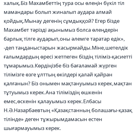
халық.Біз Махамбеттің тура осы өлеңін бүкіл тіл
мамандары болып жиналып аудара алмай
қойдық.Мынау дегенің сұмдыққой? Егер бізде
Махамбет тәрізді ақынымыз болса өлеңдерін
барлық тілге аударып,оны әлемге таратар едік»,
-деп таңданыстарын жасырмайды.Міне,шетелдік
ғалымдардың өресі жетпеген біздің тіліміз-қасиетті
тұмарымыз.Көрдіңізбе біз бағаламай жүрген
тілімізге өзге ұлттың өкілдері қалай қайран
қалғанын? Біз онымен мақтануымыз керек,мақтан
тұтуымыз керек.Ана тіліміздің өшкенін
емес,өскенін қалауымыз керек.Елбасы
Н.Ә.Назарбаевтың «Қазақстанның болашағы-қазақ
тілінде» деген тұжырымдамасын естен
шығармауымыз керек.