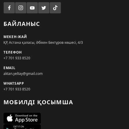
БАЙЛАНЫС
МЕКЕН-ЖАЙ
ҚР, Астана қаласы, Әбікен Бектұров көшесі, 4/3
ТЕЛЕФОН
+7 701 933 8520
EMAIL
aktan.yeltay@gmail.com
WHATSAPP
+7 701 933 8520
МОБИЛДІ ҚОСЫМША