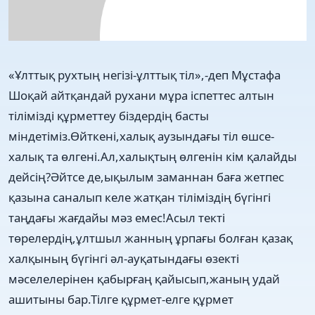
«Ұлттық рухтың негізі-ұлттық тіл»,-деп Мұстафа
Шоқай айтқандай рухани мұра іспеттес алтын
тілімізді құрметтеу біздердің басты
міндетіміз.Өйткені,халық аузындағы тіл өшсе-
халық та өлгені.Ал,халықтың өлгенін кім қалайды
дейсің?Әйтсе де,ықылым заманнан баға жетпес
қазына саналып келе жатқан тіліміздің бүгінгі
таңдағы жағдайы мәз емес!Асыл текті
төрелердің,ұлтшыл жанның ұрпағы болған қазақ
халқының бүгінгі әл-ауқатындағы өзекті
мәселелерінен қабырғаң қайысып,жаның удай
ашитыны бар.Тілге құрмет-елге құрмет