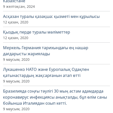
Казахстане
9 желтоқсан, 2024
Асқазан туралы қазақша: қызметі мен құрылысы
12 қазан, 2020
Қыздық перде туралы мәліметтер
12 қазан, 2020
Меркель Германия тарихындағы ең нашар
дағдарысты жариялады
9 маусым, 2020
Лукашенко НАТО және Еуропалық Одақпен
қатынастардың жақсарғанын атап өтті
9 маусым, 2020
Бразилияда соңғы тәулігі 30 мың астам адамдарда
коронавирус инфекциясы анықталды, бұл өлім саны
бойынша Италиядан озып кетті.
9 маусым, 2020