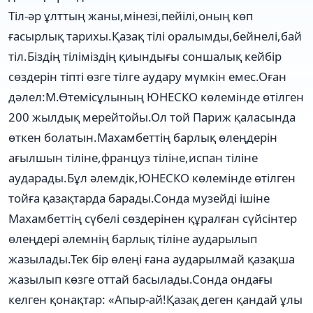
Тіл-әр ұлттың жаны,мінезі,пейілі,оның көп
ғасырлық тарихы.Қазақ тілі оралымды,бейнелі,бай
тіл.Біздің тіліміздің қиындығы соншалық кейбір
сөздерін тіпті өзге тілге аудару мүмкін емес.Оған
дәлел:М.Өтемісұлының ЮНЕСКО көлемінде өтілген
200 жылдық мерейтойы.Ол той Париж қаласында
өткен болатын.Махамбеттің барлық өлеңдерін
ағылшын тіліне,француз тіліне,испан тіліне
аударады.Бұл әлемдік,ЮНЕСКО көлемінде өтілген
тойға қазақтарда барады.Сонда музейді ішіне
Махамбеттің сүбелі сөздерінен құралған сүйсінтер
өлеңдері әлемнің барлық тіліне аударылып
жазылады.Тек бір өлеңі ғана аударылмай қазақша
жазылып көзге оттай басылады.Сонда ондағы
келген қонақтар: «Апыр-ай!Қазақ деген қандай ұлы