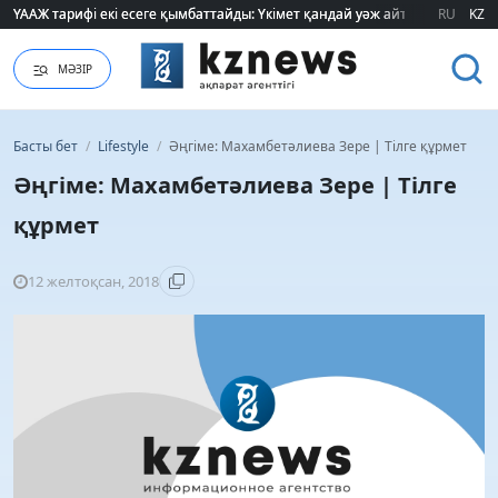
ҮААЖ тарифі екі есеге қымбаттайды: Үкімет қандай уәж айтады?
ҮААЖ тарифі екі есеге қымбаттайды: Үкімет қандай уәж айтады?
RU
KZ
МӘЗІР
Басты бет
/
Lifestyle
/
Әңгіме: Махамбетәлиева Зере | Тілге құрмет
Әңгіме: Махамбетәлиева Зере | Тілге
құрмет
12 желтоқсан, 2018