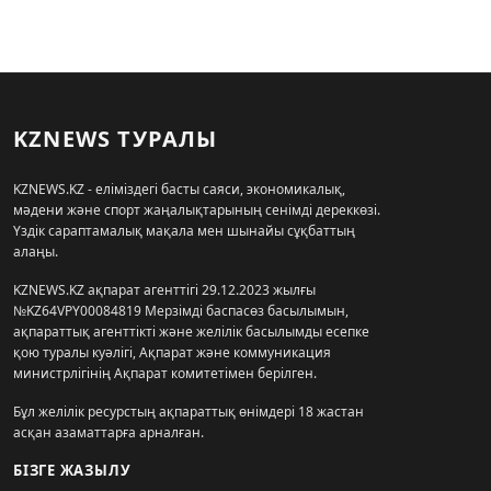
KZNEWS ТУРАЛЫ
KZNEWS.KZ - еліміздегі басты саяси, экономикалық,
мәдени және спорт жаңалықтарының сенімді дереккөзі.
Үздік сараптамалық мақала мен шынайы сұқбаттың
алаңы.
KZNEWS.KZ ақпарат агенттігі 29.12.2023 жылғы
№KZ64VPY00084819 Мерзімді баспасөз басылымын,
ақпараттық агенттікті және желілік басылымды есепке
қою туралы куәлігі, Ақпарат және коммуникация
министрлігінің Ақпарат комитетімен берілген.
Бұл желілік ресурстың ақпараттық өнімдері 18 жастан
асқан азаматтарға арналған.
БІЗГЕ ЖАЗЫЛУ