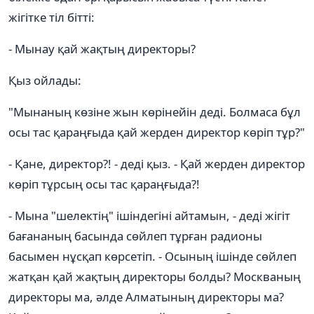
жігітке тіл бітті:
- Мынау қай жақтың директоры?
Қыз ойлады:
"Мынаның көзіне жын көрінейін деді. Болмаса бұл
осы тас қараңғыда қай жерден директор көріп тұр?"
- Қане, директор?! - деді қыз. - Қай жерден директор
көріп тұрсың осы тас қараңғыда?!
- Мына "шелектің" ішіндегіні айтамын, - деді жігіт
бағананың басында сөйлеп тұрған радионы
басымен нұсқап көрсетіп. - Осының ішінде сөйлеп
жатқан қай жақтың директоры болды? Москваның
директоры ма, әлде Алматының директоры ма?