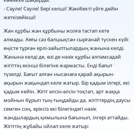
- Сәуле! Сәуле! Бері келші! Жәнібекті үйге дейін
жеткізейікші!
Жан құрбы жан құрбыны жолға тастап кете
алмады. Аяғы саз балшықтан сырғанай түскен күйі
еңісте тұрған ерлі-зайыптылардың жанына келді.
Жанына келді де, өзі де нәзік құрбы алпамсадай
жігіттің екінші білегіне жармасты. Енді бағыт
түзелді. Бағыт алған нысанаға қарай ақырын-
ақырын жақындап келе жатыр. Бір қадым ілгері, екі
қадым кейін. Жігіт әлсін-әлсін тоқтап, арт жаққа
мойнын бұрып тың-тыңдайды да, жігіттердің даусы
семген соң, еріксіз екі білегіндегі нәзік
жандылардың қимылына бағынып, ілгері аттайды.
Жігіттің жұбайы ойлап келе жатыр: