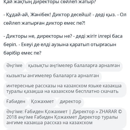
Қай жақтың директоры сөйлеп жатыр?
- Құдай-ай, Жәнібек! Диктор десейші! - деді қыз. - Ол
сөйлеп жатырған диктор емес пе?!
- Дикторы не, директоры не? - деді жігіт ілгері баса
беріп. - Екеуі де елді аузына қаратып отырғасын
бәрібір емес пе?
Әңгіме
қызықты әңгімелер балаларға арналған
кызыкты ангимелер балаларга арналган
интересные рассказы на казахском языке казакша
туралы қазақша на казахском бесплатно скачать
Ғабиден
Қожахмет
директор
Әңгіме: Ғабиден Қожахмет | Директор » ZHARAR ©
2018 әңгіме Ғабиден Қожахмет Директор туралы
ангиме казакша рассказ на казахском