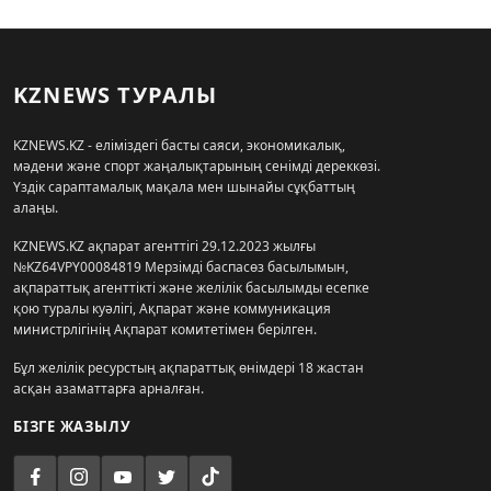
KZNEWS ТУРАЛЫ
KZNEWS.KZ - еліміздегі басты саяси, экономикалық,
мәдени және спорт жаңалықтарының сенімді дереккөзі.
Үздік сараптамалық мақала мен шынайы сұқбаттың
алаңы.
KZNEWS.KZ ақпарат агенттігі 29.12.2023 жылғы
№KZ64VPY00084819 Мерзімді баспасөз басылымын,
ақпараттық агенттікті және желілік басылымды есепке
қою туралы куәлігі, Ақпарат және коммуникация
министрлігінің Ақпарат комитетімен берілген.
Бұл желілік ресурстың ақпараттық өнімдері 18 жастан
асқан азаматтарға арналған.
БІЗГЕ ЖАЗЫЛУ