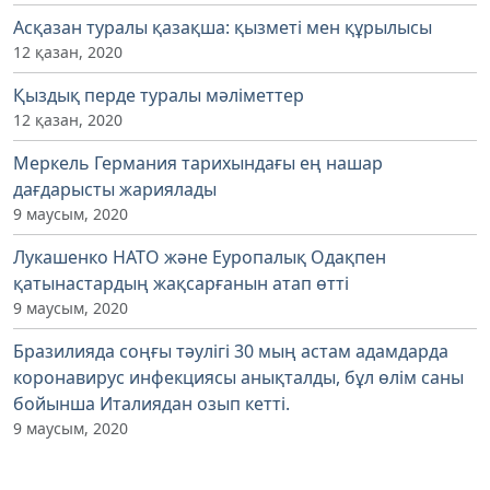
Асқазан туралы қазақша: қызметі мен құрылысы
12 қазан, 2020
Қыздық перде туралы мәліметтер
12 қазан, 2020
Меркель Германия тарихындағы ең нашар
дағдарысты жариялады
9 маусым, 2020
Лукашенко НАТО және Еуропалық Одақпен
қатынастардың жақсарғанын атап өтті
9 маусым, 2020
Бразилияда соңғы тәулігі 30 мың астам адамдарда
коронавирус инфекциясы анықталды, бұл өлім саны
бойынша Италиядан озып кетті.
9 маусым, 2020