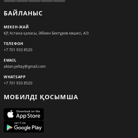
БАЙЛАНЫС
МЕКЕН-ЖАЙ
ҚР, Астана қаласы, Әбікен Бектұров көшесі, 4/3
ТЕЛЕФОН
+7 701 933 8520
EMAIL
aktan.yeltay@gmail.com
WHATSAPP
+7 701 933 8520
МОБИЛДІ ҚОСЫМША