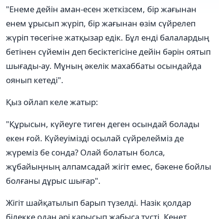
"Енеме дейін аман-есен жеткізсем, бір жағынан
енем ұрысып жүріп, бір жағынан өзім сүйрелеп
жүріп төсегіне жатқызар едік. Бұл енді балалардың
бетінен сүйемін деп бесіктегісіне дейін бәрін оятып
шығады-ау. Мұның әкелік махаббаты осындайда
оянып кетеді".
Қыз ойлап келе жатыр:
"Құрысын, күйеуге тиген деген осындай болады
екен ғой. Күйеуімізді осылай сүйрелейміз де
жүреміз бе сонда? Олай болатын болса,
жұбайыңның алпамсадай жігіт емес, бәкене бойлы
болғаны дұрыс шығар".
Жігіт шайқатылып барып түзелді. Назік қолдар
білекке одан әрі қарысып жабыса түсті. Кенет