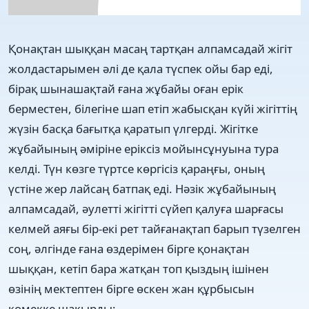
Қонақтан шыққан масаң тартқан алпамсадай жігіт
жолдастарымен әлі де қала түспек ойы бар еді,
бірақ шынашақтай ғана жұбайы оған ерік
берместен, білегіне шап етіп жабысқан күйі жігіттің
жүзін басқа бағытқа қаратып үлгерді. Жігітке
жұбайының әміріне еріксіз мойынсұнуына тура
келді. Түн көзге түртсе көргісіз қараңғы, оның
үстіне жер лайсаң батпақ еді. Нәзік жұбайының
алпамсадай, әулетті жігітті сүйеп қалуға шарғасы
келмей аяғы бір-екі рет тайғанақтап барып түзелген
соң, әлгінде ғана өздерімен бірге қонақтан
шыққан, кетіп бара жатқан топ қыздың ішінен
өзінің мектептен бірге өскен жан құрбысын
көмекке шақырды: