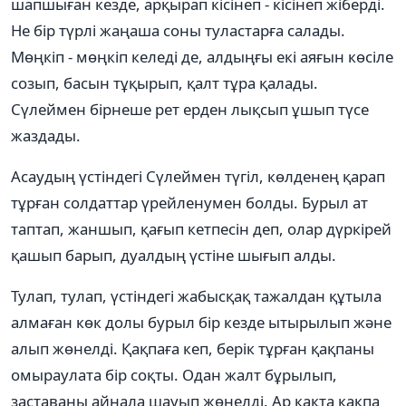
шапшыған кезде, арқырап кісінеп - кісінеп жіберді.
Не бір түрлі жаңаша соны туластарға салады.
Мөңкіп - мөңкіп келеді де, алдыңғы екі аяғын көсіле
созып, басын тұқырып, қалт тұра қалады.
Сүлеймен бірнеше рет ерден лықсып ұшып түсе
жаздады.
Асаудың үстіндегі Сүлеймен түгіл, көлденең қарап
тұрған солдаттар үрейленумен болды. Бурыл ат
таптап, жаншып, қағып кетпесін деп, олар дүркірей
қашып барып, дуалдың үстіне шығып алды.
Тулап, тулап, үстіндегі жабысқақ тажалдан құтыла
алмаған көк долы бурыл бір кезде ытырылып және
алып жөнелді. Қақпаға кеп, берік тұрған қақпаны
омыраулата бір соқты. Одан жалт бұрылып,
заставаны айнала шауып жөнелді. Ар қақта қақпа