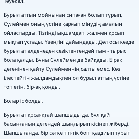
Тәуекел!
Бурыл аттың мойнынан сипаған болып тұрып,
Сүлеймен оның үстіне қарғып мінудің амалын
ойластырды. Тізгінді ықшамдап, жалмен қосып
мықтап ұстады. Үзеңгіні дайындады. Дәл осы кезде
бурыл ат әлденеден сезіктенгендей тым - тырыс
бола қалды. Бұны Сүлеймен де байқады. Бірақ
дегенінен қайту Сүлейменнің салты емес. Көз
ілеспейтін жылдамдықпен ол бурыл аттың үстіне
топ етін, бір-ақ қонды.
Болар іс болды.
Бурыл ат қосаяқтай шапшыды да, бұл қай
басынғаның дегендей шыңғырып кісінеп жіберді.
Шапшығанда, бір сәтке тіп-тік боп, қаздиып тұрып