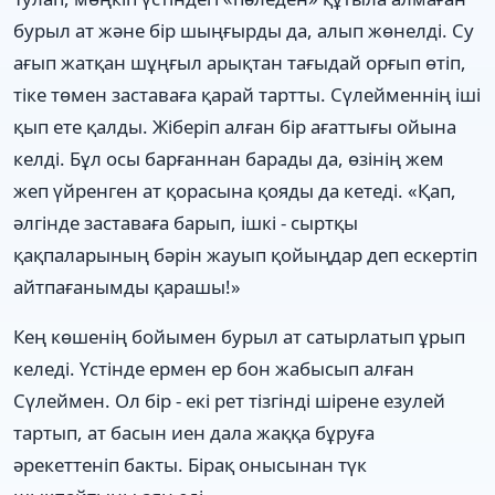
бурыл ат және бір шыңғырды да, алып жөнелді. Су
ағып жатқан шұңғыл арықтан тағыдай орғып өтіп,
тіке төмен заставаға қарай тартты. Сүлейменнің іші
қып ете қалды. Жіберіп алған бір ағаттығы ойына
келді. Бұл осы барғаннан барады да, өзінің жем
жеп үйренген ат қорасына қояды да кетеді. «Қап,
әлгінде заставаға барып, ішкі - сыртқы
қақпаларының бәрін жауып қойыңдар деп ескертіп
айтпағанымды қарашы!»
Кең көшенің бойымен бурыл ат сатырлатып ұрып
келеді. Үстінде ермен ер бон жабысып алған
Сүлеймен. Ол бір - екі рет тізгінді шірене езулей
тартып, ат басын иен дала жаққа бұруға
әрекеттеніп бакты. Бірақ онысынан түк