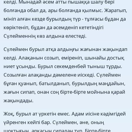
келді. Мынадай әсем атты пышаққа шалу бері
болғанда обал да, ары болғанда қылмыс. Жаратып,
мініп алған кезде бурылдың түр - тұлғасы бұдан да
көріктеніп, бұдан да әсемденіп кететіндігі
Сүлейменнің көз алдына елестеді.
Сүлеймен бурыл атқа алдыңғы жағынан жақындап
келді. Алақанын созып, еміреніп, шынайы достық
ниет ұсынды. Бурыл секемденбей тыныш тұрды.
Созылған алақанды дәмелене иіскеді. Сүлеймен
бұған қуанып, батылданып, бурылдың маңдайын,
жағын сипап, онан соң бірте-бірте мойнына қарай
жақындады.
Жоқ, бурыл ат үркетін емес. Адам иісіне кәдімгідей
үйренген кейпі бар. Сүлеймен, әне, оның
шоқтығын, арқасын сипалан тұр. Бірте-бірте