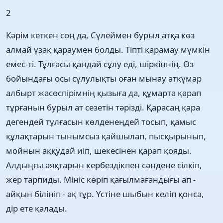
2
Кәрім кеткен соң да, Сүлеймен бурыл атқа көз
алмай ұзақ қараумен болды. Тіпті қарамау мүмкін
емес-ті. Тұлғасы қандай сұлу еді, шіркіннің. Өз
бойындағы осы сұлулықты оған мынау атқұмар
албырт жасөспірімнің қызыға да, құмарта қарап
тұрғанын бурыл ат сезетін тәрізді. Қарасаң қара
дегендей тұлғасын көлденеңдей тосып, қамыс
құлақтарын тынымсыз қайшылап, пысқырынып,
мойнын аққудай иіп, шекесінен қарап қояды.
Алдыңғы аяқтарын кербездікпен сәндене сілкіп,
жер тарпиды. Мініс көріп қағылмағандығы ап -
айқын білініп - ақ тұр. Үстіне шыбын келіп қонса,
дір ете қалады.