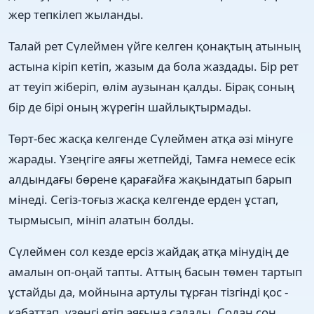
жер тепкілеп жыланды.
Талай рет Сүлеймен үйге келген қонақтың атының
астына кіріп кетіп, жазым да бола жаздады. Бір рет
ат теуіп жіберіп, өлім аузынан қалды. Бірақ соның
бір де бірі оның жүрегін шайлықтырмады.
Төрт-бес жасқа келгенде Сүлеймен атқа әзі мінуге
жарады. Үзеңгіге аяғы жетпейді, Тамға немесе есік
алдындағы бөрене қарағайға жақындатып барып
мінеді. Сегіз-тоғыз жасқа келгенде ерден ұстап,
тырмысып, мініп алатын болды.
Сүлеймен сол кезде ерсіз жайдақ атқа мінудің де
амалын оп-оңай тапты. Аттың басын төмен тартып
ұстайды да, мойнына артулы тұрған тізгінді қос -
қабаттап, үзеңгі етіп аяғына салады. Содан соң