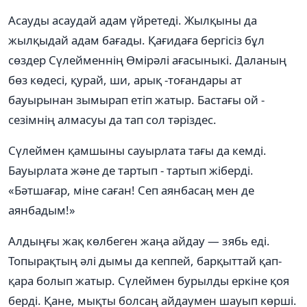
Асауды асаудай адам үйретеді. Жылқыны да
жылқыдай адам бағады. Қағидаға бергісіз бұл
сөздер Сүлейменнің Өмірәлі ағасыныкі. Даланың
бөз көдесі, қурай, ши, арық -тоғандары ат
бауырынан зымырап етіп жатыр. Бастағы ой -
сезімнің алмасуы да тап сол тәріздес.
Сүлеймен қамшыны сауырлата тағы да кемді.
Бауырлата және де тартып - тартып жіберді.
«Бәтшағар, міне саған! Сеп аянбасаң мен де
аянбадым!»
Алдыңғы жақ көлбеген жаңа айдау — зябь еді.
Топырақтың әлі дымы да кеппей, барқыттай қап-
қара болып жатыр. Сүлеймен бурылды еркіне қоя
берді. Қане, мықты болсаң айдаумен шауып көрші.