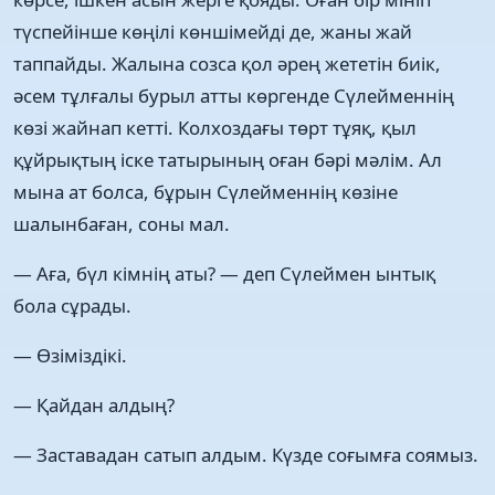
түспейінше көңілі көншімейді де, жаны жай
таппайды. Жалына созса қол әрең жететін биік,
әсем тұлғалы бурыл атты көргенде Сүлейменнің
көзі жайнап кетті. Колхоздағы төрт тұяқ, қыл
құйрықтың іске татырының оған бәрі мәлім. Ал
мына ат болса, бұрын Сүлейменнің көзіне
шалынбаған, соны мал.
— Аға, бүл кімнің аты? — деп Сүлеймен ынтық
бола сұрады.
— Өзіміздікі.
— Қайдан алдың?
— Заставадан сатып алдым. Күзде соғымға соямыз.