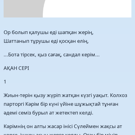
Оp болып қалушы еді шапқан жерің,
Шаттанып тұрушы еді қосқан елің,
...Бота тірсек, қыз сағақ, сандал керім...
АҚАН СЕРІ
1
Жиын-терін қызу жүріп жатқан күзгі уақыт. Колхоз
парторгі Кәрім бір күні үйіне шұжықтай тұнған
әдемі семіз бурыл ат жетектеп келді.
Кәрімнің он алты жасар інісі Сүлеймен жақсы ат
көрсе, ішкен асын жерге қояды. Оған бір мініп