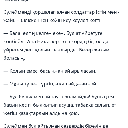
Сүлейменді қоршалап алған солдаттар Істің мән -
жайын біліскеннен кейін кеу-кеулеп кетті:
— Бала, өлгің келген екен. Бұл ат үйретуге
көнбейді. Ана Никифоровты көрдің бе, ол да
үйретем деп, қолын сындырды. Бекер жазым
боласың.
— Қолың емес, басыңнан айырыласың.
— Мұны түлен түртіп, ажал айдаған ғой.
— Бұл бурылмен ойнауға болмайды! Бұның емі
басын кесіп, былқытып асу да, табаққа салып, ет
жегіш қазақтардың алдына қою.
Сүлеймен бұл айтылған сөздердің біреуін де