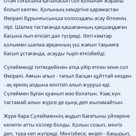
Отан соғысына қатынасып сол қолынан жаралы
болып келген. Қолының кемдігіне қарамастан
Өмірәлі бұрынғысынша колхоздағы асау біткенің
пірі. Шалма тастағанда қашағанның қақшаңдаған
басына лып еткізіп дәл түсіреді. Әлгі кемтар
қолымен шалма арқанның үш жағын тақымға
басып ұстағанда, асауды тырп еткізбейді.
Сүлейменді титімдейінен атқа үйір еткен міне сол
Өмірәлі. Аяғын апыл - тапыл басқан құйттай кезден
- ақ ерінің алдына мінгізіп алып жүруші еді.
Сүлеймен бұған қуанып мәз болатын. Ұзақ күн
тастамай алын жүрсе де қыңқ деп жыламайтын.
Жүре бара Сүлейменнің аңдып бағатыны үйлеріне
келетін атты кісілер болды. Қолын созып, мінгіз
деп, тура кеп жүгіреді. Мінгізбесе, өкіріп - бақырып,