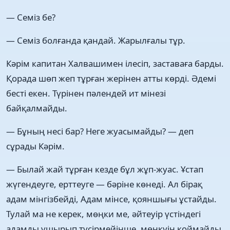
— Семіз бе?
— Семіз болғанда қандай. Жарылғалы тұр.
Кәрім капитан Халвашимен ілесіп, заставаға барды.
Қорада шөп жеп тұрған жерінен атты көрді. Әдемі
бесті екен. Түрінен пәлендей ит мінезі
байқалмайды.
— Бұның несі бар? Неге жуасымайды? — деп
сұрады Кәрім.
— Былай жай тұрған кезде бұл жұп-жуас. Ұстап
жүгендеуге, ерттеуге — бәріне көнеді. Ал бірақ
адам мінгізбейді, Адам мінсе, қояншығы ұстайды.
Тулай ма не керек, мөңки ме, әйтеуір үстіндегі
адамды ұшырып түсірмейінше, мөңкуін қоймайды.