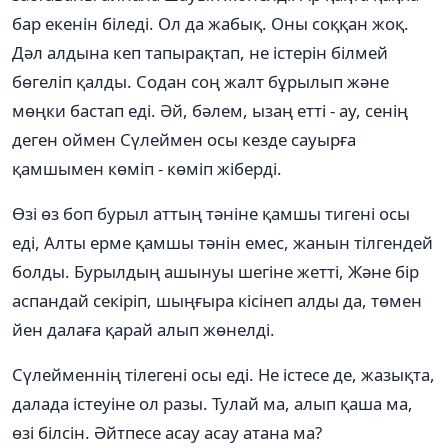
бар екенін біледі. Ол да жабық. Оны соққан жоқ.
Дәл алдына кеп тапырақтап, не істерін білмей
бөгеліп қалды. Содан соң жалт бұрылып және
мөңки бастап еді. Әй, бәлем, ызаң етті - ау, сенің
деген оймен Сүлеймен осы кезде сауырға
қамшымен көміп - көміп жіберді.
Өзі өз боп бурыл аттың тәніне қамшы тигені осы
еді, Алты ерме қамшы тәнін емес, жанын тілгендей
болды. Бурылдың ашынуы шегіне жетті, Және бір
аспандай секіріп, шыңғыра кісінеп алды да, төмен
йен далаға қарай алып жөнелді.
Сүлейменнің тілегені осы еді. Не істесе де, жазықта,
далада істеуіне ол разы. Тулай ма, алып қаша ма,
өзі білсін. Әйтпесе асау асау атана ма?