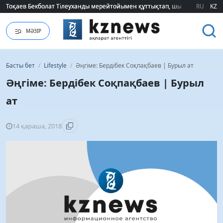
RU
KZ
2026 жылғы білім грантын иеленгендердің тізімі жарияланды (ТІЗІМ)
МӘЗІР
Басты бет
/
Lifestyle
/
Әңгіме: Бердібек Соқпақбаев | Бурыл ат
Әңгіме: Бердібек Соқпақбаев | Бурыл
ат
14 қараша, 2018