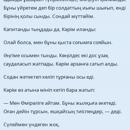
Бұны үйретем деп бір солдаттың иығы шығып, енді
бірінің қолы сынды. Сондай мүттәйім.
Капитанды тыңдады да, Кәрім иланды:
Олай болса, мен бұны қыста соғымға сояйын.
Әңгіме осымен тынды. Көңілдес екі дос ұзақ
саудаласып жатпады. Кәрім арзанға сатып алды.
Содан жетектеп келіп тұрғаны осы еді.
Кәрім өз атына мініп кетіп бара жатып:
— Мен Өмірәліге айтам. Бұны жылқыға әкетеді.
Оған дейін тұрсын, ешқайсың тиіспеңдер, — деді.
Сүлеймен үндеген жоқ.