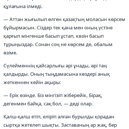
құлағына ілмеді.
— Аттан жығылып өлген қазақтың моласын көрсем
бұйырмасын. Сіздер тек қана мен оның үстіне
қарғып мінгенше басып ұстап, көзін басып
тұрыңыздар. Сонан соң не көрсем де, обалым
өзіме.
Сүлейменнің қайсарлығы әрі ұнады, әрі таң
қалдырды. Оның тыңдамасына көздері анық
жеткеннен кейін ақыры:
— Ерік өзінде. Біз мінгізіп жіберейік, Бірақ,
дегенмен байқа, сақ бол, — деді олар.
Қалш-қалш етіп, еліріп алған бурылды қорадан
сыртқа жетелеп шықты. Заставаның ар жақ, бер