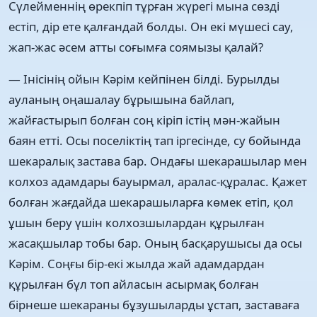
Сүлейменнің өрекпіп тұрған жүрегі мына сөзді
естіп, дір ете қалғандай болды. Он екі мүшесі сау,
жап-жас әсем атты соғымға соямызы қалай?
— Інісінің ойын Кәрім кейпінен білді. Бурылды
ауланың оңашалау бұрышына байлап,
жайғастырып болған соң кіріп істің мән-жайын
баян етті. Осы поселіктің тап іргесінде, су бойында
шекаралық застава бар. Ондағы шекарашылар мен
колхоз адамдары бауырмал, аралас-құралас. Қажет
болған жағдайда шекарашыларға көмек етіп, қол
ұшын беру үшін колхозшылардан құрылған
жасақшылар тобы бар. Оның басқарушысы да осы
Кәрім. Соңғы бір-екі жылда жай адамдардан
құрылған бұл топ айласын асырмақ болған
бірнеше шекараны бұзушыларды ұстап, заставаға