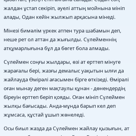
жалдан ұстап секіріп, әуелі аттың мойнына мініп
алады, Одан кейін жылжып арқасына мінеді.
Мінезі бимәлім үркек атпен тура шабамын деп,
неше рет ол аттан да жығылды. Сүлейменнің
атқұмарлығына бұл да бөгет бола алмады.
Сүлеймен соңғы жылдары, өзі ат ерттеп мінуге
жарағалы бері, жазғы демалыс уақытын ылғи да
жайлауда Өмірәлі ағасымен бірге өткізеді. Өмірәлі
оған мынау деген мақтаулы құнан - дөнендердің
біреуін ерттеп беріп қояды. Оған мініп Сүлеймен
жылқы бағысады. Анда-мұнда барып кел деп
жұмсаса, құстай ұшып жөнеледі.
Осы биыл жазда да Сүлеймен жайлау қызығын, ат