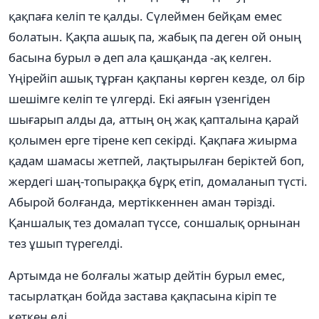
қақпаға келіп те қалды. Сүлеймен бейқам емес
болатын. Қақпа ашық па, жабық па деген ой оның
басына бурыл ә деп ала қашқанда -ақ келген.
Үңірейіп ашық тұрған қақпаны көрген кезде, ол бір
шешімге келіп те үлгерді. Екі аяғын үзенгіден
шығарып алды да, аттың оң жақ қапталына қарай
қолымен ерге тірене кеп секірді. Қақпаға жиырма
қадам шамасы жетпей, лақтырылған беріктей боп,
жердегі шаң-топыраққа бұрқ етіп, домаланып түсті.
Абырой болғанда, мертіккеннен аман тәрізді.
Қаншалық тез домалап түссе, соншалық орнынан
тез ұшып түрегелді.
Артымда не болғалы жатыр дейтін бурыл емес,
тасырлатқан бойда застава қақпасына кіріп те
кеткен еді.