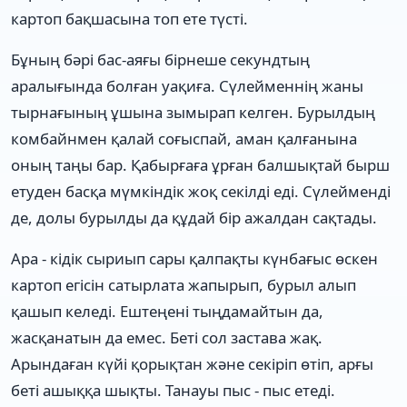
картоп бақшасына топ ете түсті.
Бұның бәрі бас-аяғы бірнеше секундтың
аралығында болған уақиға. Сүлейменнің жаны
тырнағының ұшына зымырап келген. Бурылдың
комбайнмен қалай соғыспай, аман қалғанына
оның таңы бар. Қабырғаға ұрған балшықтай бырш
етуден басқа мүмкіндік жоқ секілді еді. Сүлейменді
де, долы бурылды да құдай бір ажалдан сақтады.
Ара - кідік сыриып сары қалпақты күнбағыс өскен
картоп егісін сатырлата жапырып, бурыл алып
қашып келеді. Ештеңені тыңдамайтын да,
жасқанатын да емес. Беті сол застава жақ.
Арындаған күйі қорықтан және секіріп өтіп, арғы
беті ашыққа шықты. Танауы пыс - пыс етеді.