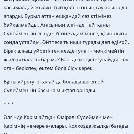
қасымалдай жылжытып қолын оның сауырына да
апарды. Бурыл аттан ешқандай сезікті мінез
байқалмайды. Ағасының әлгіндегі айтқаны
Сүлейменнің есінде. Үстіне адам мінсе, қояншығы
сонда ұстайды. Әйтпесе тыныш тұрады деп еді ғой.
Бірақ алғаш үйретілген кезде тулап - мөңкімейтін
жылқы баласы бар ма? Бәрі де мөңкіп тулайды. Тек
оған беріспеу, өктем бола білу керек.
Бұны үйретуге қалай да болады деген ой
Сүлейменнің басына мықтап орнады.
* * *
Әлгінде Кәрім айтқан Өмірәлі Сүлеймен мен
Кәрімнің немере ағалары. Колхозда жылқы бағады.