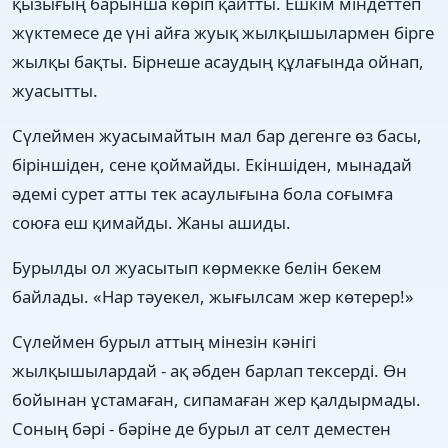
қызығың барынша көріп қайтты. Ешкім міндеттеп
жүктемесе де үні айға жуық жылқышылармен бірге
жылқы бақты. Бірнеше асаудың құлағында ойнап,
жуасытты.
Сүлеймен жуасымайтын мал бар дегенге өз басы,
біріншіден, сене қоймайды. Екіншіден, мынадай
әдемі сурет атты тек асаулығына бола соғымға
союға еш қимайды. Жаны ашиды.
Бурылды ол жуасытып көрмекке белін бекем
байлады. «Нар тәуекел, жығылсам жер көтерер!»
Сүлеймен бурыл аттың мінезін кәнігі
жылқышылардай - ақ әбден барлап тексерді. Өн
бойынан ұстамаған, сипамаған жер қалдырмады.
Соның бәрі - бәріне де бурыл ат селт деместен