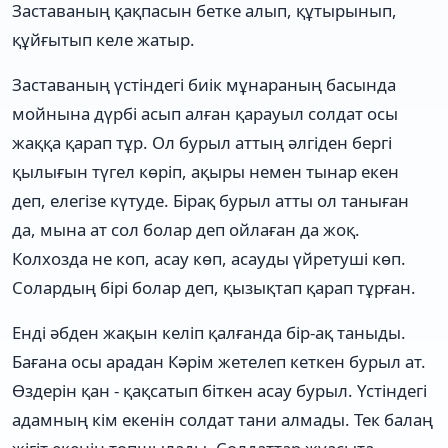
Заставаның қақпасын бетке алып, құтырынып,
құйғытып келе жатыр.
Заставаның үстіндегі биік мұнараның басында
мойнына дүрбі асып алған қарауыл солдат осы
жаққа қарап тұр. Ол бурыл аттың әлгіден бергі
қылығын түгел көріп, ақыры немен тынар екен
деп, елегізе күтуде. Бірақ бурыл атты ол таныған
да, мына ат сол болар деп ойлаған да жоқ.
Колхозда не коп, асау көп, асауды үйретуші көп.
Солардың бірі болар деп, қызықтап қарап тұрған.
Енді әбден жақын келіп қалғанда бір-ақ таныды.
Бағана осы арадан Кәрім жетелеп кеткен бурыл ат.
Өздерін қан - қақсатып біткен асау бурыл. Үстіндегі
адамның кім екенін солдат тани алмады. Тек балаң