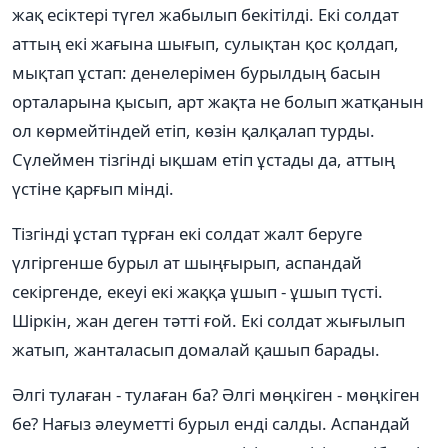
жақ есіктері түгел жабылып бекітілді. Екі солдат
аттың екі жағына шығып, сулықтан қос қолдап,
мықтап ұстап: денелерімен бурылдың басын
орталарына қысып, арт жақта не болып жатқанын
ол көрмейтіндей етіп, көзін қалқалап турды.
Сүлеймен тізгінді ықшам етіп ұстады да, аттың
үстіне қарғып мінді.
Тізгінді ұстап тұрған екі солдат жалт беруге
үлгіргенше бурыл ат шыңғырып, аспандай
секіргенде, екеуі екі жаққа ұшып - ұшып түсті.
Шіркін, жан деген тәтті ғой. Екі солдат жығылып
жатып, жанталасып домалай қашып барады.
Әлгі тулаған - тулаған ба? Әлгі мөңкіген - мөңкіген
бе? Нағыз әлеуметті бурыл енді салды. Аспандай