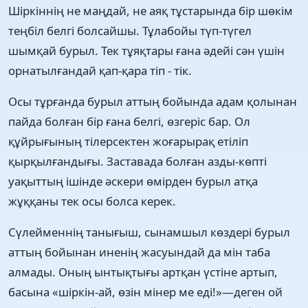
Шіркіннің не маңдай, не аяқ тұстарында бір шөкім
теңбіл белгі болсайшы. Тұлабойы түп-түгел
шымқай бурыл. Тек тұяқтары ғана әдейі сән үшін
орнатылғандай қап-қара тіп - тік.
Осы тұрғанда бурыл аттың бойында адам қолынан
пайда болған бір ғана белгі, өзгеріс бар. Ол
құйрығының тілерсектен жоғарырақ етіліп
қырқылғандығы. Заставада болған азды-көпті
уақыттың ішінде әскери өмірден бурыл атқа
жұққаны тек осы болса керек.
Сүлейменнің танығыш, сынамшыл көздері бурыл
аттың бойынан иненің жасуындай да мін таба
алмады. Оның ынтықтығы артқан үстіне артып,
басына «шіркін-ай, өзін мінер ме еді!»—деген ой