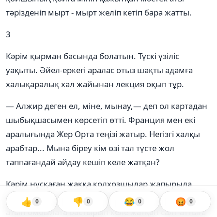
тәрізденіп мырт - мырт желіп кетіп бара жатты.
3
Кәрім қырман басында болатын. Түскі үзіліс
уақыты. Әйел-еркегі аралас отыз шақты адамға
халықаралық хал жайынан лекция оқып тұр.
— Алжир деген ел, міне, мынау,— деп ол картадан
шыбықшасымен көрсетіп өтті. Франция мен екі
аралығында Жер Орта теңізі жатыр. Негізгі халқы
арабтар... Мына біреу кім өзі тал түсте жол
таппағандай айдау кешіп келе жатқан?
Кәрім нұсқаған жаққа колхозшылар жапырыла
мойын Сұрып қарасты. Айдаудың қара топырағына
👍
👎
😂
😡
0
0
0
0
атын омбылата бастырып келе жатқан салт аттыға