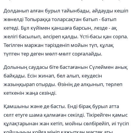
Долданып алған бурыл тайынбады, айдауды кешіп
жөнелді Топыраққа толарсақтан батып - батып
кетеді. Бұл күйімен қаншаға барсын, лезде - ақ
желігі басылып, әлсіреп қалды. Үсті-басы қан сорпа.
Төгілген маржан тәрізденіп мойын түп, құлақ
түптен тер деген мөлт-мөлт сорғалайды.
Долының саудасы біте бастағанын Сүлеймен анық
байқады. Есін жинап, бел алып, кеудесін
жазыңқырап отырды. Өзінің де алқынып, терлеп
кеткенін жаңа сезінді.
Қамшыны және де басты. Енді бірақ бурыл атта
селт етуге шама қалмаған секілді. Тікірейген қамыс
құлақтарынан жан кетіп, мойны сөлбірейіп, иі түсіп
қойшының қойға мініп қажытқан мәстек аты