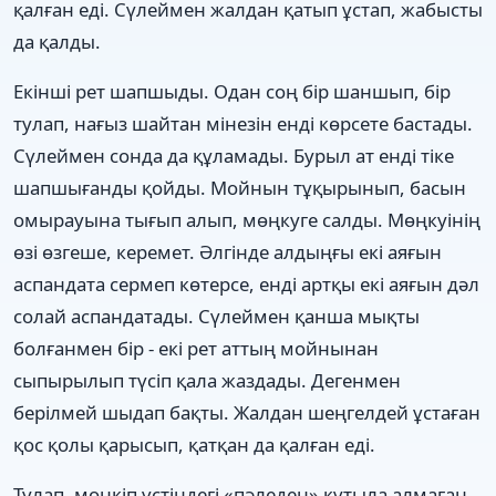
қалған еді. Сүлеймен жалдан қатып ұстап, жабысты
да қалды.
Екінші рет шапшыды. Одан соң бір шаншып, бір
тулап, нағыз шайтан мінезін енді көрсете бастады.
Сүлеймен сонда да құламады. Бурыл ат енді тіке
шапшығанды қойды. Мойнын тұқырынып, басын
омырауына тығып алып, мөңкуге салды. Мөңкуінің
өзі өзгеше, керемет. Әлгінде алдыңғы екі аяғын
аспандата сермеп көтерсе, енді артқы екі аяғын дәл
солай аспандатады. Сүлеймен қанша мықты
болғанмен бір - екі рет аттың мойнынан
сыпырылып түсіп қала жаздады. Дегенмен
берілмей шыдап бақты. Жалдан шеңгелдей ұстаған
қос қолы қарысып, қатқан да қалған еді.
Тулап, мөңкіп үстіндегі «пәледен» құтыла алмаған