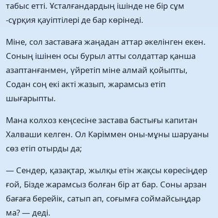
табыс етті. Ұсталғандардың ішінде не бір сұм
-сұрқия қауіптілері де бар көрінеді.
Міне, сол заставаға жаңадан аттар әкелінген екен.
Соның ішінен осы бурыл атты солдаттар қанша
азаптанғанмен, үйретіп міне алмай қойыпты,
Содан соң екі акті жазып, жарамсыз етіп
шығарыпты.
Мана колхоз кеңсесіне застава бастығы капитан
Халваши келген. Ол Кәріммен оны-мұны шаруаны
сөз етіп отырды да;
— Сендер, қазақтар, жылқы етін жақсы көресіңдер
ғой, Бізде жарамсыз болған бір ат бар. Соны арзан
бағаға берейік, сатып ап, соғымға соймайсыңдар
ма? — деді.