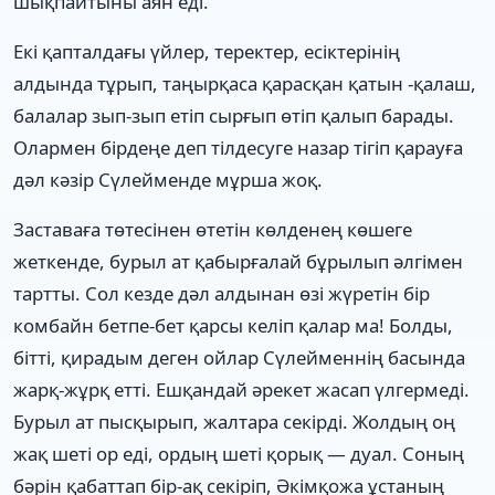
шықпайтыны аян еді.
Екі қапталдағы үйлер, теректер, есіктерінің
алдында тұрып, таңырқаса қарасқан қатын -қалаш,
балалар зып-зып етіп сырғып өтіп қалып барады.
Олармен бірдеңе деп тілдесуге назар тігіп қарауға
дәл кәзір Сүлейменде мұрша жоқ.
Заставаға төтесінен өтетін көлденең көшеге
жеткенде, бурыл ат қабырғалай бұрылып әлгімен
тартты. Сол кезде дәл алдынан өзі жүретін бір
комбайн бетпе-бет қарсы келіп қалар ма! Болды,
бітті, қирадым деген ойлар Сүлейменнің басында
жарқ-жұрқ етті. Ешқандай әрекет жасап үлгермеді.
Бурыл ат пысқырып, жалтара секірді. Жолдың оң
жақ шеті ор еді, ордың шеті қорық — дуал. Соның
бәрін қабаттап бір-ақ секіріп, Әкімқожа ұстаның