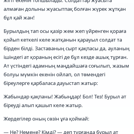
жігіт екенін топшылады. Солдаттар жуасыта
алмаған долыны жуасытпақ болған жүрек жұтқан
бұл қай жан!
Бурылдың тап осы қазір жем жеп үйренген қораға
қойып кеткелі келе жатқанын қарауыл солдат та
бірден білді. Заставаның сырт қақпасы да, ауланың
ішіндегі ат қораның есігі де бұл кезде ашық тұрған.
Ат үстіндегі адамның маңдайшаға соғылып, жазым
болуы мүмкін екенін ойлап, ол төмендегі
біреулерге қарбаласа дауыстап жатыр:
Жабындар қақпаны! Жабыңдар! Бол! Тез! Бурыл ат
біреуді алып қашып келе жатыр.
Жердегілер оның сөзін ұға қоймай:
— Не? Немене? Кімді? — деп тұрғанда бурыл ат