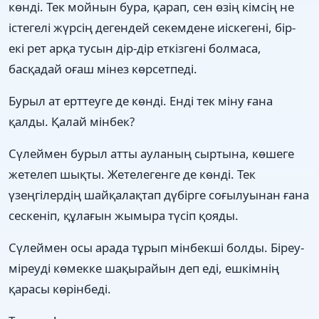
көнді. Тек мойнын бура, қарап, сен өзің кімсің не
істегелі жүрсің дегендей секемдене иіскегені, бір-
екі рет арқа тусын дір-дір еткізгені болмаса,
басқадай оғаш мінез көрсетпеді.
Бурыл ат ерттеуге де көнді. Енді тек міну ғана
қалды. Қалай мінбек?
Сүлеймен бурыл атты ауланың сыртына, көшеге
жетелеп шықты. Жетелегенге де көнді. Тек
үзеңгілердің шайқалақтап дүбірге соғылуынан ғана
сескеніп, құлағын жымыра түсіп қояды.
Сүлеймен осы арада тұрып мінбекші болды. Біреу-
міреуді көмекке шақырайын деп еді, ешкімнің
қарасы көрінбеді.