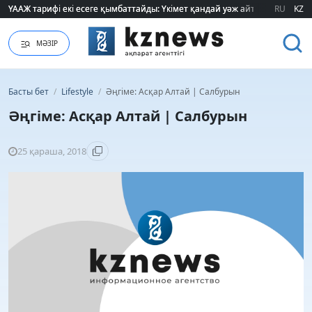
ҮААЖ тарифі екі есеге қымбаттайды: Үкімет қандай уәж айтады?
ҮААЖ тарифі екі есеге қымбаттайды: Үкімет қандай уәж айтады?
RU
KZ
МӘЗІР
Басты бет
/
Lifestyle
/
Әңгіме: Асқар Алтай | Салбурын
Әңгіме: Асқар Алтай | Салбурын
25 қараша, 2018