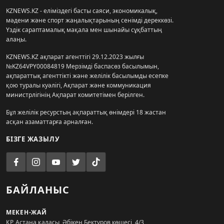
KZNEWS.KZ - еліміздегі басты саяси, экономикалық,
мәдени және спорт жаңалықтарының сенімді дереккөзі.
Үздік сараптамалық мақала мен шынайы сұқбаттың
алаңы.
KZNEWS.KZ ақпарат агенттігі 29.12.2023 жылғы
№KZ64VPY00084819 Мерзімді баспасөз басылымын,
ақпараттық агенттікті және желілік басылымды есепке
қою туралы куәлігі, Ақпарат және коммуникация
министрлігінің Ақпарат комитетімен берілген.
Бұл желілік ресурстың ақпараттық өнімдері 18 жастан
асқан азаматтарға арналған.
БІЗГЕ ЖАЗЫЛУ
БАЙЛАНЫС
МЕКЕН-ЖАЙ
ҚР, Астана қаласы, Әбікен Бектұров көшесі, 4/3