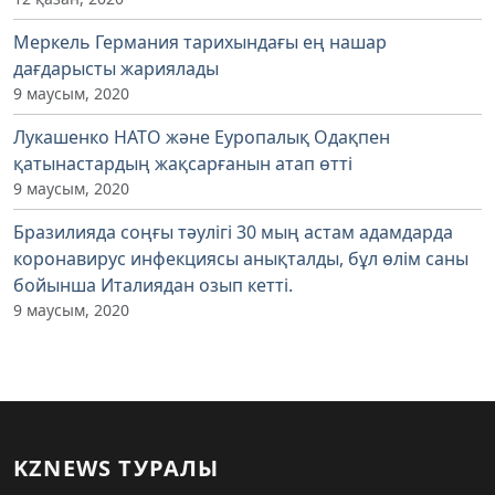
Меркель Германия тарихындағы ең нашар
дағдарысты жариялады
9 маусым, 2020
Лукашенко НАТО және Еуропалық Одақпен
қатынастардың жақсарғанын атап өтті
9 маусым, 2020
Бразилияда соңғы тәулігі 30 мың астам адамдарда
коронавирус инфекциясы анықталды, бұл өлім саны
бойынша Италиядан озып кетті.
9 маусым, 2020
KZNEWS ТУРАЛЫ