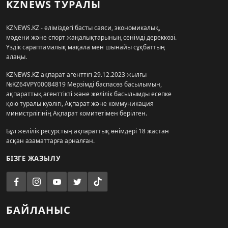
KZNEWS ТУРАЛЫ
KZNEWS.KZ - еліміздегі басты саяси, экономикалық,
мәдени және спорт жаңалықтарының сенімді дереккөзі.
Үздік сараптамалық мақала мен шынайы сұқбаттың
алаңы.
KZNEWS.KZ ақпарат агенттігі 29.12.2023 жылғы
№KZ64VPY00084819 Мерзімді баспасөз басылымын,
ақпараттық агенттікті және желілік басылымды есепке
қою туралы куәлігі, Ақпарат және коммуникация
министрлігінің Ақпарат комитетімен берілген.
Бұл желілік ресурстың ақпараттық өнімдері 18 жастан
асқан азаматтарға арналған.
БІЗГЕ ЖАЗЫЛУ
БАЙЛАНЫС