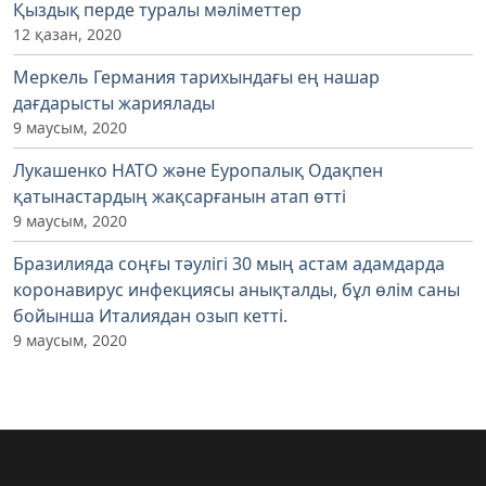
Қыздық перде туралы мәліметтер
12 қазан, 2020
Меркель Германия тарихындағы ең нашар
дағдарысты жариялады
9 маусым, 2020
Лукашенко НАТО және Еуропалық Одақпен
қатынастардың жақсарғанын атап өтті
9 маусым, 2020
Бразилияда соңғы тәулігі 30 мың астам адамдарда
коронавирус инфекциясы анықталды, бұл өлім саны
бойынша Италиядан озып кетті.
9 маусым, 2020