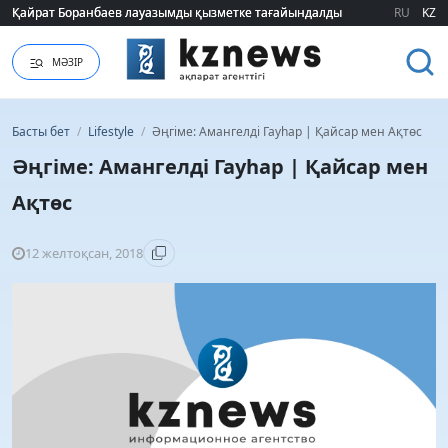
Қайрат Боранбаев лауазымды қызметке тағайындалды
Қайрат Боранбаев лауазымды қызметке тағайындалды
RU
KZ
МӘЗІР
Басты бет
/
Lifestyle
/
Әңгіме: Амангелді Гауһар | Қайсар мен Ақтөс
Әңгіме: Амангелді Гауһар | Қайсар мен
Ақтөс
12 желтоқсан, 2018