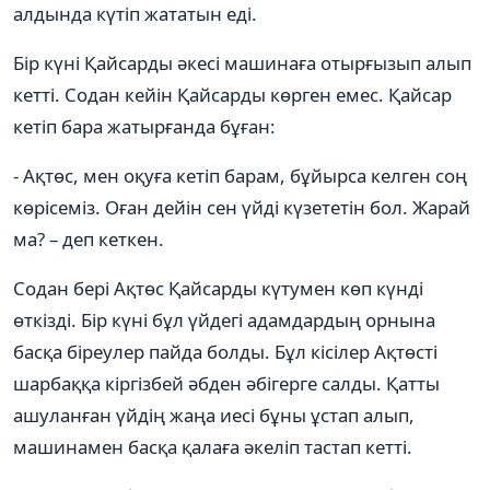
алдында күтіп жататын еді.
Бір күні Қайсарды әкесі машинаға отырғызып алып
кетті. Содан кейін Қайсарды көрген емес. Қайсар
кетіп бара жатырғанда бұған:
- Ақтөс, мен оқуға кетіп барам, бұйырса келген соң
көрісеміз. Оған дейін сен үйді күзететін бол. Жарай
ма? – деп кеткен.
Содан бері Ақтөс Қайсарды күтумен көп күнді
өткізді. Бір күні бұл үйдегі адамдардың орнына
басқа біреулер пайда болды. Бұл кісілер Ақтөсті
шарбаққа кіргізбей әбден әбігерге салды. Қатты
ашуланған үйдің жаңа иесі бұны ұстап алып,
машинамен басқа қалаға әкеліп тастап кетті.