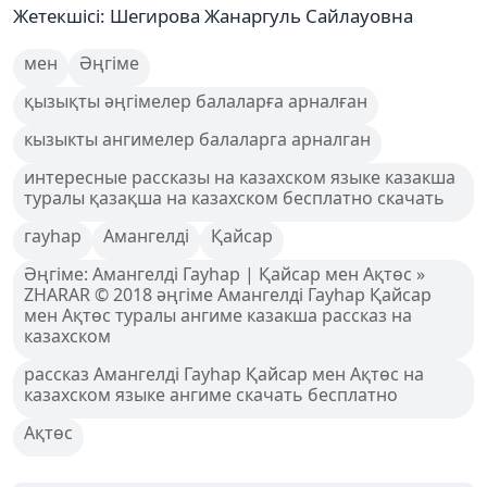
Жетекшісі: Шегирова Жанаргуль Сайлауовна
мен
Әңгіме
қызықты әңгімелер балаларға арналған
кызыкты ангимелер балаларга арналган
интересные рассказы на казахском языке казакша
туралы қазақша на казахском бесплатно скачать
гауһар
Амангелді
Қайсар
Әңгіме: Амангелді Гауһар | Қайсар мен Ақтөс »
ZHARAR © 2018 әңгіме Амангелді Гауһар Қайсар
мен Ақтөс туралы ангиме казакша рассказ на
казахском
рассказ Амангелді Гауһар Қайсар мен Ақтөс на
казахском языке ангиме скачать бесплатно
Ақтөс