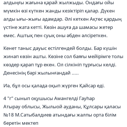
алдыңғы жағына қарай жылжыды. Ондағы ойы
мүмкін өзі күткен жанды кезіктіріп қалар. Дүкен
алды ығы–жығы адамдар. Әлі кеткен Ақтөс қардың
үстіне жата кетті. Көзін ашуға да шамасы жетер
емес. Аштық пен суық оны әбден әлсіреткен.
Кенет таныс дауыс естілгендей болды. Бар күшін
жинап көзін ашты. Көзіне сол баяғы мейірімге толы
көздер қарап тұр екен. Ол сілкініп тұрғысы келді.
Денесінің бәрі жылынғандай .....
Иә, бұл осы қалада оқып жүрген Қайсар еді.
4 "г" сынып оқушысы Амангелді Гауһар
Атырау облысы, Жылыой ауданы, Құлсары қаласы
№18 М.Сатыбалдиев атындағы жалпы орта білім
беретін мектеп