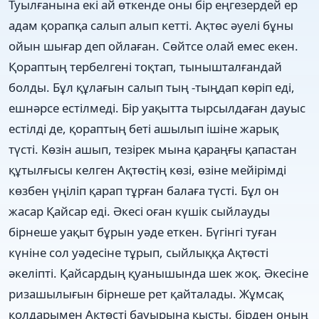
Туылғанына екі ай өткенде оны бір еңгезердей ер
адам қорапқа салып алып кетті. Ақтөс әуелі бұны
ойын шығар деп ойлаған. Сөйтсе олай емес екен.
Қораптың тербелгені тоқтап, тынышталғандай
болды. Бұл құлағын салып тың -тыңдап көріп еді,
ешнәрсе естілмеді. Бір уақытта тырсылдаған дауыс
естілді де, қораптың беті ашылып ішіне жарық
түсті. Көзін ашып, тезірек мына қараңғы қапастан
құтылғысы келген Ақтөстің көзі, өзіне мейірімді
көзбен үңіліп қарап тұрған балаға түсті. Бұл он
жасар Қайсар еді. Әкесі оған күшік сыйлауды
бірнеше уақыт бұрын уәде еткен. Бүгінгі туған
күніне сол уәдесіне тұрып, сыйлыққа Ақтөсті
әкеліпті. Қайсардың қуанышында шек жоқ. Әкесіне
ризашылығын бірнеше рет қайталады. Жұмсақ
қолдарымен Ақтөсті бауырына қысты, бірден оның