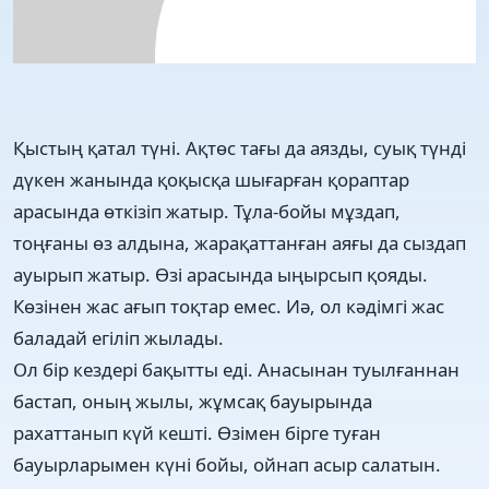
Қыстың қатал түні. Ақтөс тағы да аязды, суық түнді
дүкен жанында қоқысқа шығарған қораптар
арасында өткізіп жатыр. Тұла-бойы мұздап,
тоңғаны өз алдына, жарақаттанған аяғы да сыздап
ауырып жатыр. Өзі арасында ыңырсып қояды.
Көзінен жас ағып тоқтар емес. Иә, ол кәдімгі жас
баладай егіліп жылады.
Ол бір кездері бақытты еді. Анасынан туылғаннан
бастап, оның жылы, жұмсақ бауырында
рахаттанып күй кешті. Өзімен бірге туған
бауырларымен күні бойы, ойнап асыр салатын.