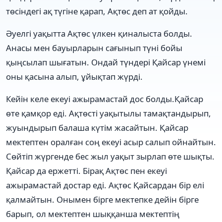
төсіндегі ақ түгіне қарап, Ақтөс деп ат қойды.
Әуелгі уақытта Ақтөс үлкен қиналыста болды.
Анасы мен бауырларын сағынып түні бойы
қыңсылап шығатын. Ондай түндері Қайсар үнемі
оны қасына алып, ұйықтап жүрді.
Кейін келе екеуі ажырамастай дос болды.Қайсар
өте қамқор еді. Ақтөсті уақытылы тамақтандырып,
жуындырып балаша күтім жасайтын. Қайсар
мектептен оралған соң екеуі асыр салып ойнайтын.
Сөйтіп жүргенде бес жыл уақыт зырлап өте шықты.
Қайсар да ержетті. Бірақ Ақтөс пен екеуі
ажырамастай достар еді. Ақтөс Қайсардан бір елі
қалмайтын. Онымен бірге мектепке дейін бірге
барып, ол мектептен шыққанша мектептің