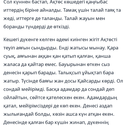
Сол күннен бастап, Ақтөс көшедегі қаңғыбас
иттердің біріне айналды. Тамақ үшін талай таяқ та
жеді, иттерге де таланды. Талай жауын мен
боранды түндерді де өткізді.
Кешегі дүкенге келген әдемі киінген жігіт Ақтөсті
теуіп аяғын сындырды. Енді жатысы мынау. Қара
суық, аяғынан аққан қан қатып қалған, қанша
жаласа да қайтар емес. Бауырынан өткен сыз
денесін қарып барады. Талықсып ұйықтап бара
жатыр. Түсінде баяғы жан досы Қайсарды көрді. Ол
сондай мейірімді. Басқа адамдар да сондай деп
ойлайтын, сөйтсе қателескен екен. Адамдардың
қатал, мейірімсіздері де көп екен. Денесі аздап
жылығандай болды, көзін ашса күн атқан екен.
Денесінде қалған бар күшін жинап, дүкеннің