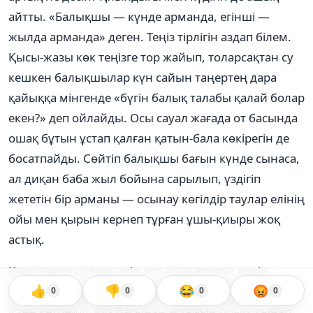
айтты. «Балықшы — күнде арманда, егінші —
жылда арманда» деген. Теңіз тірлігін аздап білем.
Қысы-жазы көк теңізге тор жайып, толарсақтан су
кешкен балықшылар күн сайын таңертең дара
қайыққа мінгенде «бүгін балық талабы қалай болар
екен?» деп ойлайды. Осы сауал жағада от басында
ошақ бұтын ұстап қалған қатын-бала көкірегін де
босатпайды. Сөйтіп балықшы бағын күнде сынаса,
ал диқан баба жыл бойына сарылып, үздігіп
жететін бір арманы — осынау көгілдір таулар елінің
ойы мен қырын кернеп тұрған ұшы-қиыры жоқ
астық.
Қара жерге қолдан егіп астық шығарған елдің
👍
👎
😂
😡
кісілері құдды жас бала баққан ана сияқты екі қолы
0
0
0
0
істен кетпейді. Күз басынан астығын орып, сыңар