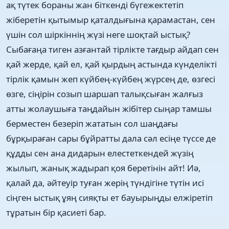
ақ түтек бораны жан біткенді бүгежектетіп
жіберетін қытымыр қаталдығына қарамастан, сен
үшін сол шіркіннің жүзі неге шоқтай ыстық?
Сыбағаңа тиген азғантай тірлікте тағдыр айдап сен
қай жерде, қай ел, қай қырдың астында күнделікті
тірлік қамын жеп күйбең-күйбең жүрсең де, өзгесі
өзге, сіңірін созып шаршап талықсыған жалғыз
атты жолаушыға таңдайын жібітер сыңар тамшы
берместен безеріп жататын сол шаңдағы
бұрқыраған сары бұйратты дала сәл есіңе түссе де
құдды сен ана дидарын елестеткендей жүзің
жылып, жанық жадырап қоя беретінін айт! Иә,
қалай да, әйтеуір туған жерің түндігіне түтін исі
сіңген ыстық ұяң сияқты ет бауырыңды елжіретіп
тұратын бір қасиеті бар.