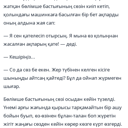
жатқан бөлімше бастығының сөзін киіп кетіп,
қолындағы машинкаға басылған бір бет ақпарды
оның алдына жая сап:
— Я сен қателесіп отырсың. Я мына өз қолыңнан
жасалған ақпарың қате! — деді.
— Кешіріңіз...
— Со да сөз бе екен. Жер түбінен келген кісіге
шыныңды айтсаң қайтеді? Бұл да ойнап жүрмеген
шығар.
Бөлімше бастығының сөзі осыдан кейін түзелді.
Үнемі арғы жағында қырысы тарқамайтын бір ашу
бойын буып, өз-өзінен бұлан-талан боп жүретін
жігіт жаңағы сөзден кейін көрер көзге күрт өзгерді.