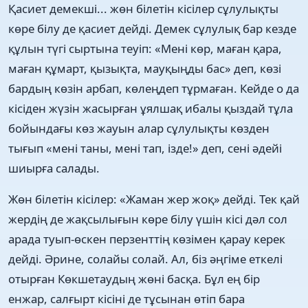
Қасиет демекші... жөн білетін кісілер сұлулықты
көре білу де қасиет дейді. Демек сұлулық бар кезде
құлын түгі сыртына теуіп: «Мені көр, маған қара,
маған құмарт, қызықта, мауқыңды бас» деп, көзі
бардың көзін арбап, көлеңдеп тұрмаған. Кейде о да
кісіден жүзін жасырған ұялшақ ибалы қыздай тұла
бойындағы көз жауын алар сұлулықты көзден
тығып «мені таны, мені тап, ізде!» деп, сені әдейі
шиырға салады.
Жөн білетін кісілер: «Жаман жер жоқ» дейді. Тек қай
жердің де жақсылығын көре білу үшін кісі дәл сол
арада туып-өскен перзенттің көзімен қарау керек
дейді. Әрине, солайы солай. Ал, біз әңгіме еткелі
отырған Көкшетаудың жөні басқа. Бұл ең бір
енжар, салғырт кісіні де тұсынан өтіп бара