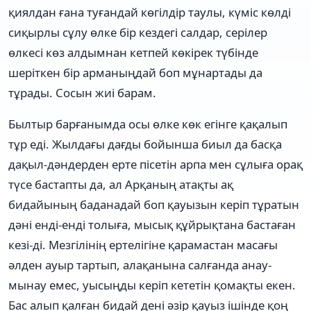
қиялдан ғана туғандай көгілдір таулы, күміс көлді
сиқырлы сұлу өлке бір кездегі салдар, серілер
өлкесі көз алдымнан кетпей көкірек түбінде
шеріткен бір арманыңдай боп мұнартады да
тұрады. Сосын жиі барам.
Былтыр барғанымда осы өлке көк егінге қақалып
тұр еді. Жылдағы дағды бойынша биыл да басқа
дақыл-дәндерден ерте пісетін арпа мен сұлыға орақ
түсе бастапты да, ал Арқаның атақты ақ
бидайының баданадай боп қауызын керіп тұратын
дәні енді-енді толыға, мысық құйрықтана бастаған
кезі-ді. Мезгілінің ертелігіне қарамастан масағы
әлден ауыр тартып, алақанына салғанда анау-
мынау емес, уысыңды керіп кететін қомақты екен.
Бас алып қалған бидай дені әзір қауыз ішінде қоң