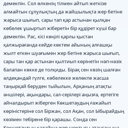
демекпін. Сол өлкенің тілмен айтып жеткізе
алмайтын сұлулықтың да жайшылықта жер бетіне
жарыса шығып, сары тап қар астынан қылқан
көбелек ұшыртып жіберетін бір құдірет күші бар
демекпін. Рас, кісі көңілі қарлы қыстан
қалжырағанда кейде көктем айының алғашқы
жылт еткен шуағымен жер бетіне жарыса шығып,
сары тан қар астынан қылтиып көрінетін нәп-нәзік
балапан көкке де толқиды. Бірақ сен көзің шалған
әлдеқандай гүлге, көбелекке желөкпе жасша
таңырқай беруден тыйылын, Арқаның атақты
әншілері, ақындары, сал-серілері аңызға, ертегіге
айналдырып жіберген Көкшетаудың ғажайып
көріністеріне сол Біржан, сол Ақан, сол Ыбырайдың
көзімен тебірене бір қарашы. Сонда сен
Көкшетаудың қалайша жер шоқтығы атанғанына