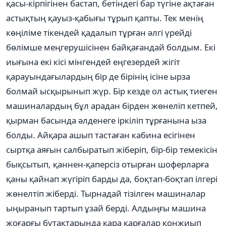
қасы-кірпігінен бастап, бетіндегі бар түгіне ақтаған
астықтың қауыз-қабығы тұрып қапты. Тек менің
көңіліме тікендей қадалып тұрған әлгі үрейді
бөлімше меңгерушісінен байқағандай болдым. Екі
иығына екі кісі мінгендей еңгезердей жігіт
қарауындағылардың бір де бірінің ісіне ырза
болмай ысқырынып жүр. Бір кезде ол астық тиеген
машиналардың бұл арадан бірден жөнеліп кетпей,
қырман басында әлденеге іркіліп тұрғанына ыза
болды. Айқара ашып тастаған кабина есігінен
сыртқа аяғын салбыратып жіберіп, бір-бір темекісін
бықсытып, қаннен-қаперсіз отырған шоферларға
қаны қайнап жүгіріп барды да, боқтап-боқтап ілгері
жөнелтіп жіберді. Тырнадай тізілген машиналар
ыңыранып тартып ұзай берді. Алдыңғы машина
жоғарғы бұтақтарында қара қарғалар қонжиып