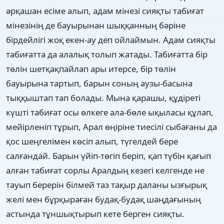
әрқашан есіме алып, адам мінезі сияқты табиғат
мінезінің де бауырынан шыққанның бәріне
бірдейлігі жоқ екен-ау деп ойлаймын. Адам сияқты
табиғатта да алалық толып жатады. Табиғатта бір
төлін шетқақпайлап ары итерсе, бір төлін
бауырына тартып, барын соның аузы-басына
тыққыштап тап болады. Мына қарашы, құдіреті
күшті табиғат осы өлкеге ала-бөле ықыласы құлап,
мейірленіп тұрып, Арал өңіріне тиесілі сыбағаны да
қос шеңгелімен көсіп алып, түгелдей бере
салғандай. Барын үйіп-төгіп беріп, қап түбін қағып
алған табиғат сорлы Аралдың кезегі келгенде не
тауып берерін білмей таз тақыр даланы ызғырық
желі мен бұрқыраған будақ-будақ шаңдағының
астында тұншықтырып кете берген сияқты.