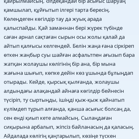
қайрылмайсың. Әлдеқандай бір асығыс шаруаң
қамшылап, құйғытып ілгері тарта бересің.
Көлеңдеген көгілдір тау да жуық арада
қалыспайды. Қай заманнан бері жүрек түбінде
саған арнал сақтаған сырын осы жолы қалай да
айтып қалғысы келгендей. Белін жаңа ғана сіркіреп
өткен жаңбыр суы шайған асфальтпен ағызып бара
жатқан жолаушы көлігінің бір ана, бір мына
жағына шығып, көпке дейін көз ұшында бұлыңдап
отырады. Кейде, қырсық қылғанда, жолаушы
алдындағы алақандай айнаға көгілдір бейнесін
түсіріп, ту сыртыңды, ішіңді қыж-қыж қайнатып
күлімдеп тұрып алғанда, қанша асығыс болсаң да,
сен енді қиып кете алмайсың. Сылаңдаған
сиқырына арбалып, жіпсіз байланасың да қаласың.
Айдалада көлігің қаңтарылып, көзіңе түскен