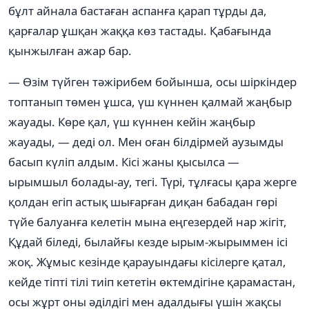
бұлт айнала бастаған аспанға қарап тұрды да,
қарғалар ұшқан жаққа көз тастады. Қабағында
қынжылған ажар бар.
— Өзім түйген тәжірибем бойынша, осы шіркіндер
топтанып төмен ұшса, үш күннен қалмай жаңбыр
жауады. Көре қал, үш күннен кейін жаңбыр
жауады, — деді ол. Мен оған білдірмей аузымды
басып күліп алдым. Кісі жаны қысылса —
ырымшыл болады-ау, тегі. Түрі, тұлғасы қара жерге
қолдан егіп астық шығарған диқан бабадан гөрі
түйе балуанға келетін мына еңгезердей нар жігіт,
Құдай біледі, былайғы кезде ырым-жырыммен ісі
жоқ. Жұмыс кезінде қарауындағы кісілерге қатал,
кейде тіпті тілі тиіп кететін өктемдігіне қарамастан,
осы жұрт оны әділдігі мен адалдығы үшін жақсы