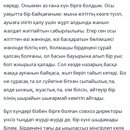
көреді. Онымен аз ғана күн бірге болдым. Осы
уақытта бір байқағаным: мына жігіттің көзге түсіп,
ауызға ілігіп қалу үшін жұрт алдында жанын
жалдап жатпайтын сабырлылығы. Егер сен осы
жігіттен өзі жөнінде, өзі басқаратын бөлімшесі
жөнінде білгің кеп, болмашы бірдеңені сұрай
қалсаң болғаны, ол басын бауырына алып бір уыс
боп жиырыла қалады. Сол кезде назарың басқа
жаққа ауғанын байқаса, жып беріп тайып кетеді. Біз
не сұрасақ та ол сүйегіне біткен сыпайылық па,
әлде ынжық, жуастық па, кім білсін, әйтеуір бір
ісінің шырайын шығармай кемітіп айтады.
Бұл күндері бізбен бірге болған совхоз директоры
үнсіз тыңдап жүрді-жүрді де, бір күні шыдамады
білем. Бірдеңені тағы да ықылассыз міңгірлеп келе