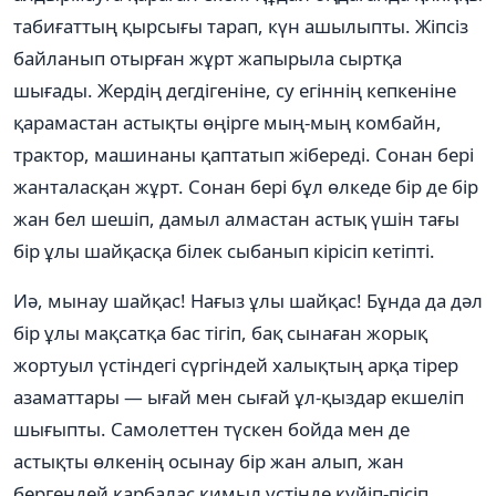
табиғаттың қырсығы тарап, күн ашылыпты. Жіпсіз
байланып отырған жұрт жапырыла сыртқа
шығады. Жердің дегдігеніне, су егіннің кепкеніне
қарамастан астықты өңірге мың-мың комбайн,
трактор, машинаны қаптатып жібереді. Сонан бері
жанталасқан жұрт. Сонан бері бұл өлкеде бір де бір
жан бел шешіп, дамыл алмастан астық үшін тағы
бір ұлы шайқасқа білек сыбанып кірісіп кетіпті.
Иә, мынау шайқас! Нағыз ұлы шайқас! Бұнда да дәл
бір ұлы мақсатқа бас тігіп, бақ сынаған жорық
жортуыл үстіндегі сүргіндей халықтың арқа тірер
азаматтары — ығай мен сығай ұл-қыздар екшеліп
шығыпты. Самолеттен түскен бойда мен де
астықты өлкенің осынау бір жан алып, жан
бергендей қарбалас қимыл үстінде күйіп-пісіп