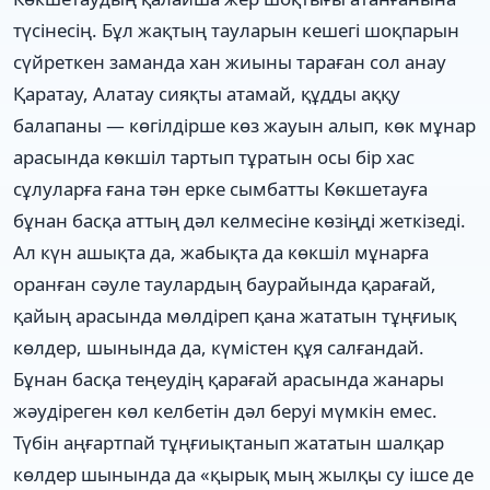
түсінесің. Бұл жақтың тауларын кешегі шоқпарын
сүйреткен заманда хан жиыны тараған сол анау
Қаратау, Алатау сияқты атамай, құдды аққу
балапаны — көгілдірше көз жауын алып, көк мұнар
арасында көкшіл тартып тұратын осы бір хас
сұлуларға ғана тән ерке сымбатты Көкшетауға
бұнан басқа аттың дәл келмесіне көзіңді жеткізеді.
Ал күн ашықта да, жабықта да көкшіл мұнарға
оранған сәуле таулардың баурайында қарағай,
қайың арасында мөлдіреп қана жататын тұңғиық
көлдер, шынында да, күмістен құя салғандай.
Бұнан басқа теңеудің қарағай арасында жанары
жәудіреген көл келбетін дәл беруі мүмкін емес.
Түбін аңғартпай тұңғиықтанып жататын шалқар
көлдер шынында да «қырық мың жылқы су ішсе де