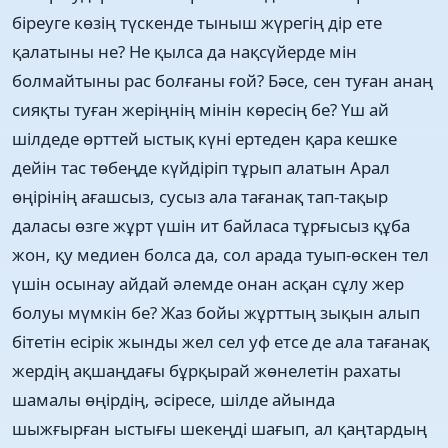
біреуге көзің түскенде тыныш жүрегің дір ете
қалатыны не? Не қылса да нақсүйерде мін
болмайтыны рас болғаны ғой? Бәсе, сен туған анаң
сияқты туған жеріңнің мінін көресің бе? Үш ай
шілдеде өрттей ыстық күні ертеден қара кешке
дейін тас төбеңде күйдіріп тұрып алатын Арал
өңірінің ағашсыз, сусыз ала тағанақ тап-тақыр
даласы өзге жұрт үшін ит байласа тұрғысыз құба
жон, қу медиен болса да, сол арада туып-өскен тел
үшін осынау айдай әлемде онан асқан сұлу жер
болуы мүмкін бе? Жаз бойы жұрттың зықын алып
бітетін есірік жынды жел сел уф етсе де ала тағанақ
жердің ақшаңдағы бұрқырай жөнелетін рахаты
шамалы өңірдің, әсіресе, шілде айында
шыжғырған ыстығы шекеңді шағып, ал қаңтардың