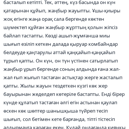
басталып кетіпті. Тек, әттең, күз басында он күн
қатарынан құйып, жаңбыр жауыпты. Ұшы-қиыры
жоқ егінге жаңа орақ сала бергенде көктен
шүмектеп құйған жаңбыр жұрттың қолын жіпсіз
байлап тастапты. Көзді ашып-жұмғанша миы
шығып езіліп кеткен далада қыруар комбайндар
белдеуде қаңтарулы аттай қаңқайып-қаңқайып
тұрып қапты. Он күн, он түн үстінен сатырлатып
жаңбыр ұрып бергенде соның алдында ғана жал-
жал ғып жығып тастаған астықтар жерге жасталып
қапты. Жылы жауын тездеткен күзгі көк жер
бауырынан жеделдеп көтеріле бастапты. Енді бірер
күнде құлатып тастаған әлгі егін астынан қаулап
өскен көк шөптер шанышқыша түйреп тесіп
шығып, сол бетімен кете барғанда, тіпті тістесіп
алдырмауға қараған екен. Құдай оңдағанда қияңқы