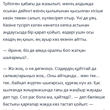
Түйілген қабағы да жазылып, менің алдымда
осыған дейінгі өзінің қылығынан қысылған кісіше
көзін темен салып, күлімсіреп отыр. Үні де ұяң.
Көзіне түсіріп киген көнетоз кепка астынан
аңдаусызда бір қарап қойып, өздері үшін осы
көздің ең қиын, ең ауыр көз екенін айтты.
— Әрине, біз де аяққа оралғы боп жатқан
шығармыз?..
— Жо-жоқ, о не дегеніңіз. Сіздердің құйттай да
салмақтарыңыз жоқ...Оны айтқанда... мен тек...
тек..байқап жүрген шығарсыз, құрғақ күн аз. Қас
қылғанда жиырмасында тағы да жаңбыр жауады
деп тұр. Сол рас бола ма, қайтеді?.. — деп бөлімше
бастығы қарғалар жаққа көз тастап қойып: —