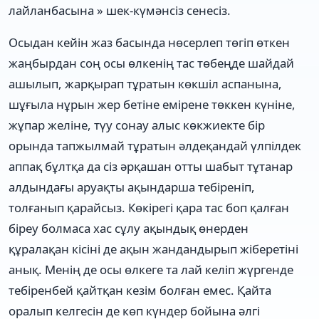
лайланбасына » шек-күмәнсіз сенесіз.
Осыдан кейін жаз басында нөсерлеп төгіп өткен
жаңбырдан соң осы өлкенің тас төбеңде шайдай
ашылып, жарқырап тұратын көкшіл аспанына,
шұғыла нұрын жер бетіне емірене төккен күніне,
жұпар желіне, түу сонау алыс көкжиекте бір
орында тапжылмай тұратын әлдеқандай үлпілдек
аппақ бұлтқа да сіз әрқашан отты шабыт тұтанар
алдындағы аруақты ақындарша тебіреніп,
толғанып қарайсыз. Көкірегі қара тас боп қалған
біреу болмаса хас сұлу ақындық өнерден
құралақан кісіні де ақын жандандырып жіберетіні
анық. Менің де осы өлкеге та лай келіп жүргенде
тебіренбей қайтқан кезім болған емес. Қайта
оралып келгесін де көп күндер бойына әлгі