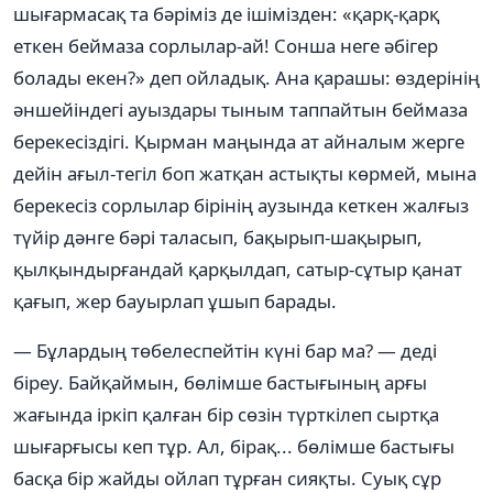
шығармасақ та бәріміз де ішімізден: «қарқ-қарқ
еткен беймаза сорлылар-ай! Сонша неге әбігер
болады екен?» деп ойладық. Ана қарашы: өздерінің
әншейіндегі ауыздары тыным таппайтын беймаза
берекесіздігі. Қырман маңында ат айналым жерге
дейін ағыл-тегіл боп жатқан астықты көрмей, мына
берекесіз сорлылар бірінің аузында кеткен жалғыз
түйір дәнге бәрі таласып, бақырып-шақырып,
қылқындырғандай қарқылдап, сатыр-сұтыр қанат
қағып, жер бауырлап ұшып барады.
— Бұлардың төбелеспейтін күні бар ма? — деді
біреу. Байқаймын, бөлімше бастығының арғы
жағында іркіп қалған бір сөзін түрткілеп сыртқа
шығарғысы кеп тұр. Ал, бірақ... бөлімше бастығы
басқа бір жайды ойлап тұрған сияқты. Суық сұр