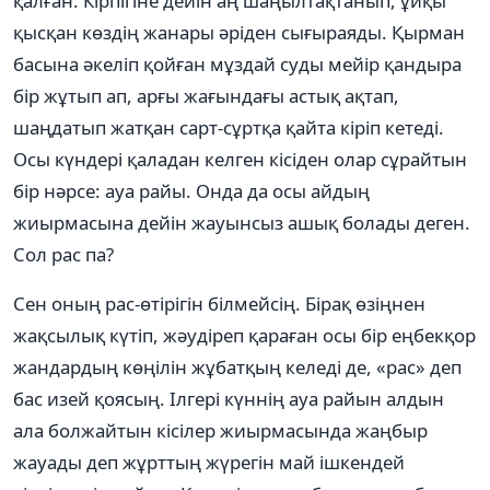
қалған. Кірпігіне дейін аң шаңылтақтанып, ұйқы
қысқан көздің жанары әріден сығыраяды. Қырман
басына әкеліп қойған мұздай суды мейір қандыра
бір жұтып ап, арғы жағындағы астық ақтап,
шаңдатып жатқан сарт-сұртқа қайта кіріп кетеді.
Осы күндері қаладан келген кісіден олар сұрайтын
бір нәрсе: ауа райы. Онда да осы айдың
жиырмасына дейін жауынсыз ашық болады деген.
Сол рас па?
Сен оның рас-өтірігін білмейсің. Бірақ өзіңнен
жақсылық күтіп, жәудіреп қараған осы бір еңбекқор
жандардың көңілін жұбатқың келеді де, «рас» деп
бас изей қоясың. Ілгері күннің ауа райын алдын
ала болжайтын кісілер жиырмасында жаңбыр
жауады деп жұрттың жүрегін май ішкендей