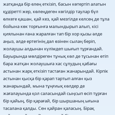
жатқанда бір елең еткізіп, басын көтертіп алатын
құдіретті жер, көлеңдеген көгілдір таулар бүл
өлкеге қашан, қай кез, қай мезгілде келсең де тұла
бойына көк торғынға малындырып алып, кісі
қиялынан ғана жаралған тап бір хор қызы әлде
аңыз, әлде ертегінің дәл өзінен сылаң беріп,
жолаушы алдынан күлімдеп шығып тұрғандай.
Бауырында мөлдіреген тұнық көл де тұсынан өтіп
бара жатқан жолаушыға хас сұлудың қабағы
астынан жарқ еткізіп тастаған жанарындай. Кірпік
астынан қысқа бір қарап тартып алған қыз
жанарындай, мына тұңғиық көлдер де
жағалауында қол саласындай сыңсып өсіп тұрған
бір қайың, бір қарағай, бір шыршаның ығына
тасалана қалды. Сен қайран қаласың. Бірақ