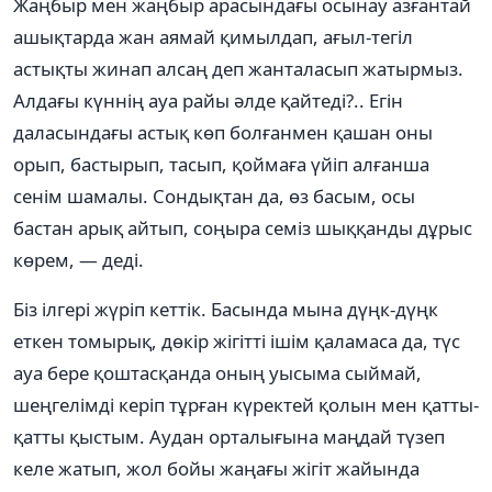
Жаңбыр мен жаңбыр арасындағы осынау азғантай
ашықтарда жан аямай қимылдап, ағыл-тегіл
астықты жинап алсаң деп жанталасып жатырмыз.
Алдағы күннің ауа райы әлде қайтеді?.. Егін
даласындағы астық көп болғанмен қашан оны
орып, бастырып, тасып, қоймаға үйіп алғанша
сенім шамалы. Сондықтан да, өз басым, осы
бастан арық айтып, соңыра семіз шыққанды дұрыс
көрем, — деді.
Біз ілгері жүріп кеттік. Басында мына дүңк-дүңк
еткен томырық, дөкір жігітті ішім қаламаса да, түс
ауа бере қоштасқанда оның уысыма сыймай,
шеңгелімді керіп тұрған күректей қолын мен қатты-
қатты қыстым. Аудан орталығына маңдай түзеп
келе жатып, жол бойы жаңағы жігіт жайында