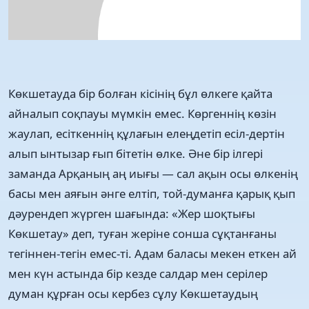
Көкшетауда бір болған кісінің бұл өлкеге қайта
айналып соқпауы мүмкін емес. Көргеннің көзін
жаулап, есіткеннің құлағын елеңдетіп есіл-дертін
алып ынтызар ғып бітетін өлке. Әне бір ілгері
заманда Арқаның аң иығы — сал ақын осы өлкенің
басы мен аяғын әнге елтіп, той-думанға қарық қып
дәурендеп жүрген шағында: «Жер шоқтығы
Көкшетау» деп, туған жеріне сонша сұқтанғаны
тегіннен-тегін емес-ті. Адам баласы мекен еткен ай
мен күн астында бір кезде салдар мен серілер
думан құрған осы кербез сұлу Көкшетаудың