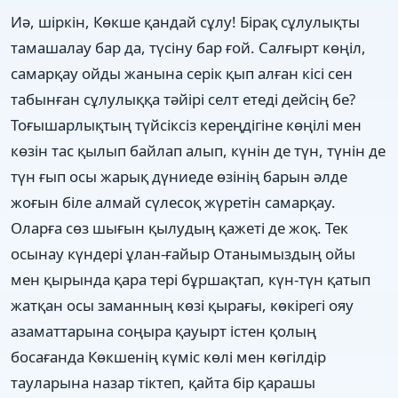
Иә, шіркін, Көкше қандай сұлу! Бірақ сұлулықты
тамашалау бар да, түсіну бар ғой. Салғырт көңіл,
самарқау ойды жанына серік қып алған кісі сен
табынған сұлулыққа тәйірі селт етеді дейсің бе?
Тоғышарлықтың түйсіксіз кереңдігіне көңілі мен
көзін тас қылып байлап алып, күнін де түн, түнін де
түн ғып осы жарық дүниеде өзінің барын әлде
жоғын біле алмай сүлесоқ жүретін самарқау.
Оларға сөз шығын қылудың қажеті де жоқ. Тек
осынау күндері ұлан-ғайыр Отанымыздың ойы
мен қырында қара тері бұршақтап, күн-түн қатып
жатқан осы заманның көзі қырағы, көкірегі ояу
азаматтарына соңыра қауырт істен қолың
босағанда Көкшенің күміс көлі мен көгілдір
тауларына назар тіктеп, қайта бір қарашы