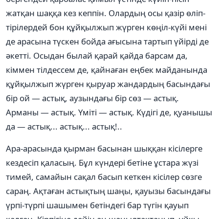
жатқан шаққа кез кеппін. Олардың осы қазір өліп-
тірілердей бон құйқылжып жүрген көңіл-күйі мені
де арасына түскен бойда ағысына тартып үйірді де
әкетті. Осыдан былай қарай қайда барсам да,
кіммен тілдессем де, қайнаған еңбек майданында
құйқылжып жүрген қыруар жандардың басындағы
бір ой — астық, аузындағы бір сөз — астық.
Арманы — астық. Үміті — астық. Күдігі де, қуанышы
да — астық... астық... астық!..
Ара-арасында қырман басынан шыққан кісілерге
кездесіп қаласың. Бұл күндері бетіне ұстара жүзі
тимей, самайын сақал басып кеткен кісілер сөзге
сараң. Ақтаған астықтың шаңы, қауызы басындағы
үрпі-түрпі шашымен бетіндегі бар түгін қауып