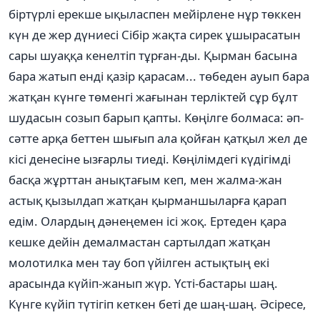
біртүрлі ерекше ықыласпен мейірлене нұр төккен
күн де жер дүниесі Сібір жақта сирек ұшырасатын
сары шуаққа кенелтіп тұрған-ды. Қырман басына
бара жатып енді қазір қарасам... төбеден ауып бара
жатқан күнге төменгі жағынан терліктей сұр бұлт
шудасын созып барып қапты. Көңілге болмаса: әп-
сәтте арқа беттен шығып ала қойған қатқыл жел де
кісі денесіне ызғарлы тиеді. Көңілімдегі күдігімді
басқа жұрттан анықтағым кеп, мен жалма-жан
астық қызылдап жатқан қырманшыларға қарап
едім. Олардың дәнеңемен ісі жоқ. Ертеден қара
кешке дейін демалмастан сартылдап жатқан
молотилка мен тау боп үйілген астықтың екі
арасында күйіп-жанып жүр. Үсті-бастары шаң.
Күнге күйіп түтігіп кеткен беті де шаң-шаң. Әсіресе,