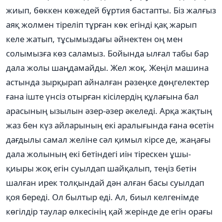
жиып, бөккен көжедей бұртия бастапты. Біз жалғыз
аяқ жолмен тіреліп тұрған көк егінді қақ жарып
келе жатып, тұсымыздағы әйнектен оң мен
солымызға көз саламыз. Бойында ылғал табы бар
дала жолы шаңдамайды. Жел жоқ. Жеңіл машина
астында зырқырап айналған рәзеңке дөңгелектер
ғана іште үнсіз отырған кісілердің құлағына бал
арасының ызылын әзер-әзер әкеледі. Арқа жақтың
жаз бен күз айларының екі аралығында ғана өсетін
дағдылы самал желіне сәл қимыл кірсе де, жаңағы
дала жолының екі бетіндегі иін тірескен ұшы-
қиыры жоқ егін суылдап шайқалып, теңіз бетін
шалған ирек толқындай дән алған басы суылдап
қоя береді. Ол былтыр еді. Ал, биыл келгенімде
көгілдір таулар өлкесінің қай жерінде де егін орағы