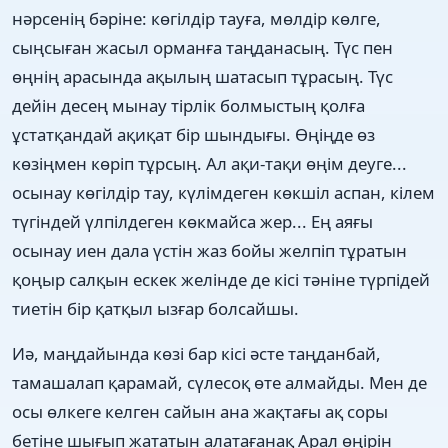
нәрсенің бәріне: көгілдір тауға, мөлдір көлге,
сыңсыған жасыл орманға таңданасың. Түс пен
өңнің арасында ақылың шатасып тұрасың. Түс
дейін десең мынау тірлік болмыстың қолға
ұстатқандай ақиқат бір шындығы. Өңіңде өз
көзіңмен көріп тұрсың. Ал ақи-тақи өңім деуге...
осынау көгілдір тау, күлімдеген көкшіл аспан, кілем
түгіндей үлпілдеген көкмайса жер... Ең аяғы
осынау иен дала үстін жаз бойы желпіп тұратын
қоңыр салқын ескек желінде де кісі тәніне түрпідей
тиетін бір қатқыл ызғар болсайшы.
Иә, маңдайында көзі бар кісі әсте таңданбай,
тамашалап қарамай, сүлесоқ өте алмайды. Мен де
осы өлкеге келген сайын ана жақтағы ақ соры
бетіне шығып жататын алатағанақ Арал өңірін