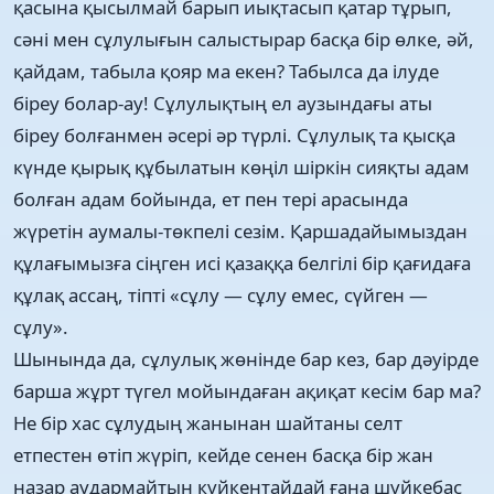
қасына қысылмай барып иықтасып қатар тұрып,
сәні мен сұлулығын салыстырар басқа бір өлке, әй,
қайдам, табыла қояр ма екен? Табылса да ілуде
біреу болар-ау! Сұлулықтың ел аузындағы аты
біреу болғанмен әсері әр түрлі. Сұлулық та қысқа
күнде қырық құбылатын көңіл шіркін сияқты адам
болған адам бойында, ет пен тері арасында
жүретін аумалы-төкпелі сезім. Қаршадайымыздан
құлағымызға сіңген исі қазаққа белгілі бір қағидаға
құлақ ассаң, тіпті «сұлу — сұлу емес, сүйген —
сұлу».
Шынында да, сұлулық жөнінде бар кез, бар дәуірде
барша жұрт түгел мойындаған ақиқат кесім бар ма?
Не бір хас сұлудың жанынан шайтаны селт
етпестен өтіп жүріп, кейде сенен басқа бір жан
назар аудармайтын күйкентайдай ғана шүйкебас