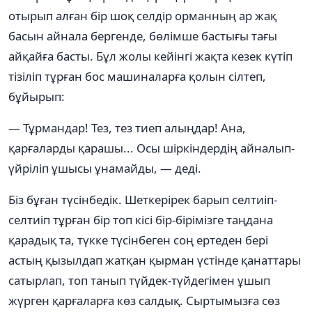
отырып алған бір шоқ селдір орманның ар жақ
басын айнала бергенде, бөлімше бастығы тағы
айқайға басты. Бұл жолы кейінгі жақта кезек күтіп
тізіліп тұрған бос машиналарға қолын сілтеп,
бұйырып:
— Тұрмандар! Тез, тез тиеп алыңдар! Ана,
қарғаларды қарашы... Осы шіркіндердің айналып-
үйріліп ұшысы ұнамайды, — деді.
Біз бұған түсінбедік. Шеткерірек барып селтиіп-
селтиіп тұрған бір топ кісі бір-бірімізге таңдана
қарадық та, түкке түсінбеген соң ертеден бері
астың қызылдап жатқан қырман үстінде қанаттары
сатырлап, топ танып түйдек-түйдегімен ұшып
жүрген қарғаларға көз салдық. Сыртымызға сөз