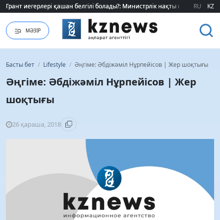
Өзіміздің өндіріс шикізат шынжырын үзе ала ма?
Өзіміздің өндіріс шикізат шынжырын үзе ала ма?
RU
KZ
МӘЗІР
Басты бет
/
Lifestyle
/
Әңгіме: Әбдіжәміл Нұрпейісов | Жер шоқтығы
Әңгіме: Әбдіжәміл Нұрпейісов | Жер
шоқтығы
26 қараша, 2018