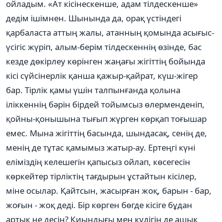
ойладым. «Ат кісінескенше, адам тілдескенше»
дедім ішімнен. Шынында да, орақ үстіндегі
қарбаласта аттың жалы, атанның қомында асығыс-
үсігіс жүріп, алым-берім тілдескеннің өзінде, бас
кезде дөкірлеу көрінген жаңағы жігіттің бойында
кісі сүйсінерлік қанша қажыр-қайрат, күш-жігер
бар. Тірлік қамы үшін талпынғанда қолына
іліккеннің бәрін бірдей тойымсыз өлерменденіп,
қойны-қонышына тығып жүрген көрқап тоғышар
емес. Мына жігіттің басында, шындасақ, сенің де,
менің де тұтас қамымыз жатыр-ау. Ертеңгі күні
еліміздің келешегін қапысыз ойлап, көсегесін
көркейтер тірліктің тағдырын ұстайтын кісілер,
міне осылар. Қайтсын, жасырған жоқ, барын - бар,
жоғын - жоқ деді. Бір көрген бөгде кісіге бұдан
артық не десін? Қиындығы мен күдігін де ашық