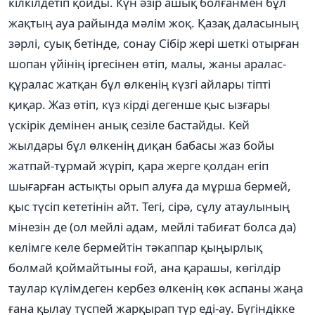
кілкілдетіп қойды. Күн әзір ашық болғанмен бұл
жақтың ауа райында мәлім жоқ. Қазақ даласының
зәрлі, суық бетінде, сонау Сібір жері шеткі отырған
шопан үйінің іргесінен өтіп, малы, жаны аралас-
құралас жатқан бұл өлкенің күзгі айлары тіпті
қиқар. Жаз өтіп, күз кірді дегенше қыс ызғары
үскірік демінен анық сезіле бастайды. Кей
жылдары бұл өлкенің диқан бабасы жаз бойы
жатпай-тұрмай жүріп, қара жерге қолдан егіп
шығарған астықты орып алуға да мұрша бермей,
қыс түсіп кететінін айт. Тегі, сірә, сұлу атаулының
мінезін де (ол мейлі адам, мейлі табиғат болса да)
келімге келе бермейтін тәкаппар қыңырлық
болмай қоймайтыны ғой, ана қарашы, көгілдір
таулар күлімдеген кербез өлкенің көк аспаны жаңа
ғана қылау түспей жарқырап түр еді-ау. Бүгіндікке