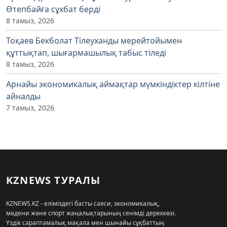
Өтепбайға сұхбат берді
8 тамыз, 2026
Тоқаев Бекболат Тілеуханды мерейтойымен
құттықтап, шығармашылық табыс тіледі
8 тамыз, 2026
Арнайы экономикалық аймақтар мүмкіндіктер кілтіне
айналды
7 тамыз, 2026
KZNEWS ТУРАЛЫ
KZNEWS.KZ - еліміздегі басты саяси, экономикалық,
мәдени және спорт жаңалықтарының сенімді дереккөзі.
Үздік сараптамалық мақала мен шынайы сұқбаттың