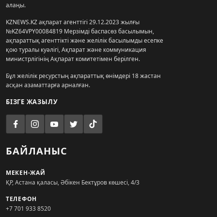
алаңы.
KZNEWS.KZ ақпарат агенттігі 29.12.2023 жылғы
№KZ64VPY00084819 Мерзімді баспасөз басылымын,
ақпараттық агенттікті және желілік басылымды есепке
қою туралы куәлігі, Ақпарат және коммуникация
министрлігінің Ақпарат комитетімен берілген.
Бұл желілік ресурстың ақпараттық өнімдері 18 жастан
асқан азаматтарға арналған.
БІЗГЕ ЖАЗЫЛУ
БАЙЛАНЫС
МЕКЕН-ЖАЙ
ҚР, Астана қаласы, Әбікен Бектұров көшесі, 4/3
ТЕЛЕФОН
+7 701 933 8520