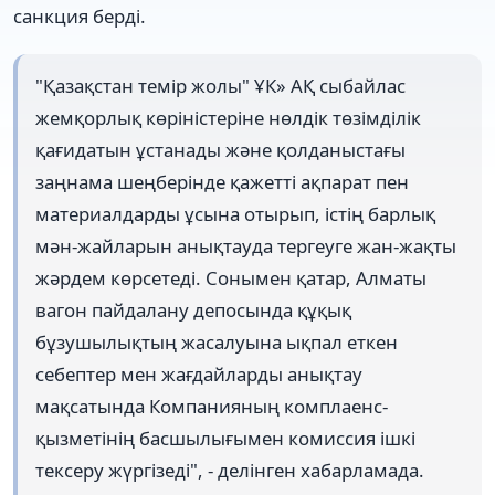
санкция берді.
"Қазақстан темір жолы" ҰК» АҚ сыбайлас
жемқорлық көріністеріне нөлдік төзімділік
қағидатын ұстанады және қолданыстағы
заңнама шеңберінде қажетті ақпарат пен
материалдарды ұсына отырып, істің барлық
мән-жайларын анықтауда тергеуге жан-жақты
жәрдем көрсетеді. Сонымен қатар, Алматы
вагон пайдалану депосында құқық
бұзушылықтың жасалуына ықпал еткен
себептер мен жағдайларды анықтау
мақсатында Компанияның комплаенс-
қызметінің басшылығымен комиссия ішкі
тексеру жүргізеді", - делінген хабарламада.