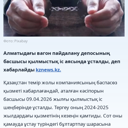
Фото: Pixabay
Алматыдағы вагон пайдалану депосының
басшысы қылмыстық іс аясында ұсталды, деп
хабарлайды
kznews.kz.
Қазақстан темір жолы компаниясының баспасөз
қызметі хабарлағандай, аталған кәсіпорын
басшысы 09.04.2026 жылғы қылмыстық іс
шеңберінде ұсталды. Тергеу оның 2024-2025
жылдардағы қызметінің кезеңін қамтиды. Сот оны
қамауда ұстау түріндегі бұлтартпау шарасына