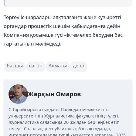
Тергеу іс-шаралары аяқталғанға және құзыретті
органдар процестік шешім қабылдағанға дейін
Компания қосымша түсініктемелер беруден бас
тартатынын мәлімдеді.
басшы
вагон
Алматы
депо
Жарқын Омаров
C.Торайғыров атындағы Павлодар мемлекеттік
университетінің Журналистика факультетінің түлегі.
Журналистика саласында 20 жылдан бері еңбек етіп
келеді. Салалық, республикалық басылымдарда,
интернет-порталдарда түрлі қызметтер атқарған. 2025