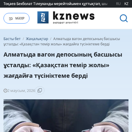
Тоқаев Бекболат Тілеуханды мерейтойымен құттықтап, шығармашылық т
Тоқаев Бекболат Тілеуханды мерейтойымен құттықтап, шығармашылық т
RU
KZ
МӘЗІР
Басты бет
/
Жаңалықтар
/
Алматыда вагон депосының басшысы
ұсталды: «Қазақстан темір жолы» жағдайға түсініктеме берді
Алматыда вагон депосының басшысы
ұсталды: «Қазақстан темір жолы»
жағдайға түсініктеме берді
2 маусым, 2026