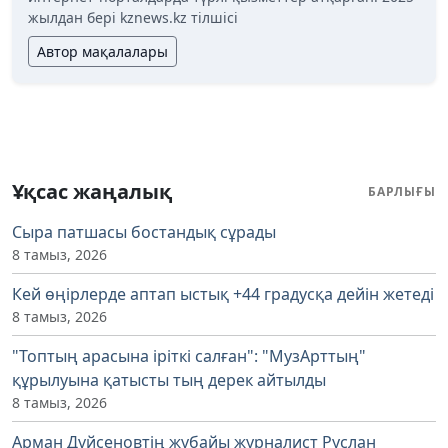
жылдан бері kznews.kz тілшісі
Автор мақалалары
Ұқсас жаңалық
БАРЛЫҒЫ
Сыра патшасы бостандық сұрады
8 тамыз, 2026
Кей өңірлерде аптап ыстық +44 градусқа дейін жетеді
8 тамыз, 2026
"Топтың арасына іріткі салған": "МузАрттың"
құрылуына қатысты тың дерек айтылды
8 тамыз, 2026
Арман Дүйсеновтің жұбайы журналист Руслан