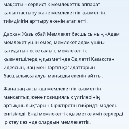
мақсаты – сервистік мемлекеттік аппарат
қалыптастыру және мемлекеттік қызметтің
тиімділігін арттыру екенін атап өтті.
Дархан Жазықбай Мемлекет басшысының «Адам
мемлекет үшін емес, мемлекет адам үшін»
қағидатын еске салып, мемлекеттік
қызметшілердің қызметінде Әділетті Қазақстан
идеясын, Заң мен Тәртіп қағидаттарын
басшылыққа алуы маңызды екенін айтты.
Жаңа заң аясында мемлекеттік қызметтің
мансаптық және позициялық үлгілерінің
артықшылықтарын біріктіретін гибридті модель
енгізіледі. Енді мемлекеттік қызметке үміткерлерді
іріктеу кезінде олардың мемлекеттік,