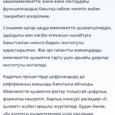
квазимемлекеттік және жеке сектордағы
функционалдық бағытқа сәйкес келетін еңбек
тәжірибесі ескерілмек.
Сонымен қатар заңда мемлекеттік қызметшілердің
адалдығы мен кәсіби этикасын нығайтуға
бағытталған «мінсіз бедел» институты
қарастырылған. Жас әрі талантты мамандарды
мемлекеттік қызметке тарту үшін арнайы даярлау
институты енгізіледі.
Кадрлық процестерді цифрландыру да
реформаның маңызды бағытына айналды.
Мемлекеттік қызметке іріктеу толықтай цифрлық
форматқа көшіріліп, барлық конкурс рәсімдері «Е-
қызмет» жүйесі арқылы жүргізіледі. Бұдан бөлек,
«Б» корпусы қызметкерлері үшін көлденең