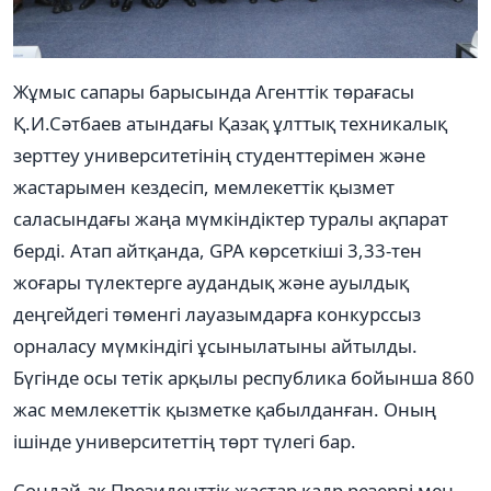
Жұмыс сапары барысында Агенттік төрағасы
Қ.И.Сәтбаев атындағы Қазақ ұлттық техникалық
зерттеу университетінің студенттерімен және
жастарымен кездесіп, мемлекеттік қызмет
саласындағы жаңа мүмкіндіктер туралы ақпарат
берді. Атап айтқанда, GPA көрсеткіші 3,33-тен
жоғары түлектерге аудандық және ауылдық
деңгейдегі төменгі лауазымдарға конкурссыз
орналасу мүмкіндігі ұсынылатыны айтылды.
Бүгінде осы тетік арқылы республика бойынша 860
жас мемлекеттік қызметке қабылданған. Оның
ішінде университеттің төрт түлегі бар.
Сондай-ақ Президенттік жастар кадр резерві мен