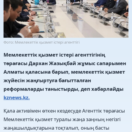
Фото: Мемлекеттік қызмет істері агенттігі
Мемлекеттік қызмет істері агенттігінің
төрағасы Дархан Жазықбай жұмыс сапарымен
Алматы қаласына барып, мемлекеттік қызмет
жүйесін жаңғыртуға бағытталған
реформаларды таныстырды, деп хабарлайды
kznews.kz.
Қала активімен өткен кездесуде Агенттік төрағасы
Мемлекеттік қызмет туралы жаңа заңның негізгі
жаңашылдықтарына тоқталып, оның басты