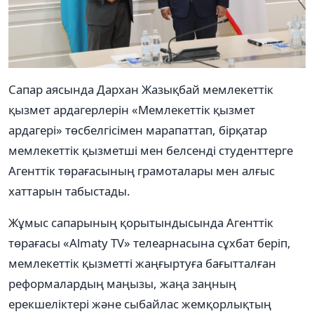
Сапар аясында Дархан Жазықбай мемлекеттік
қызмет ардагерлерін «Мемлекеттік қызмет
ардагері» төсбелгісімен марапаттап, бірқатар
мемлекеттік қызметші мен белсенді студенттерге
Агенттік төрағасының грамоталары мен алғыс
хаттарын табыстады.
Жұмыс сапарының қорытындысында Агенттік
төрағасы «Almaty TV» телеарнасына сұхбат беріп,
мемлекеттік қызметті жаңғыртуға бағытталған
реформалардың маңызы, жаңа заңның
ерекшеліктері және сыбайлас жемқорлықтың