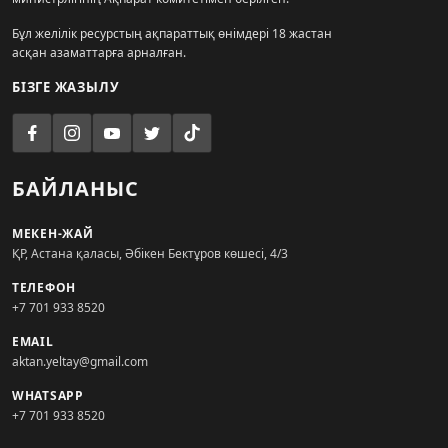
Бұл желілік ресурстың ақпараттық өнімдері 18 жастан
асқан азаматтарға арналған.
БІЗГЕ ЖАЗЫЛУ
БАЙЛАНЫС
МЕКЕН-ЖАЙ
ҚР, Астана қаласы, Әбікен Бектұров көшесі, 4/3
ТЕЛЕФОН
+7 701 933 8520
EMAIL
aktan.yeltay@gmail.com
WHATSAPP
+7 701 933 8520