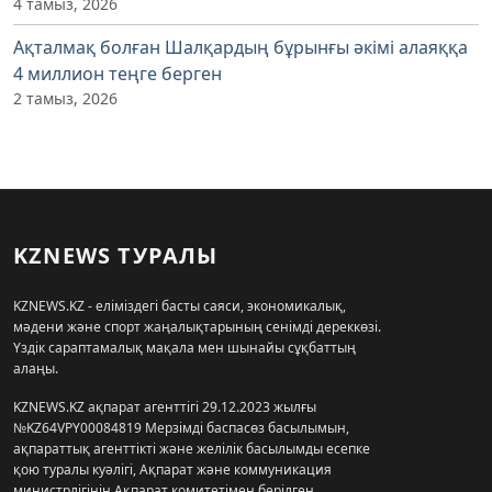
4 тамыз, 2026
Ақталмақ болған Шалқардың бұрынғы әкімі алаяққа
4 миллион теңге берген
2 тамыз, 2026
KZNEWS ТУРАЛЫ
KZNEWS.KZ - еліміздегі басты саяси, экономикалық,
мәдени және спорт жаңалықтарының сенімді дереккөзі.
Үздік сараптамалық мақала мен шынайы сұқбаттың
алаңы.
KZNEWS.KZ ақпарат агенттігі 29.12.2023 жылғы
№KZ64VPY00084819 Мерзімді баспасөз басылымын,
ақпараттық агенттікті және желілік басылымды есепке
қою туралы куәлігі, Ақпарат және коммуникация
министрлігінің Ақпарат комитетімен берілген.