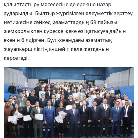
қалыптастыру мәселесіне де ерекше назар
аударылды. Былтыр жүргізілген әлеуметтік зерттеу
нәтижесіне сәйкес, азаматтардың 69 пайызы
жемқорлықпен күреске жеке өзі қатысуға дайын
екенін білдірген. Бұл қоғамдағы азаматтық
жауапкершіліктің күшейіп келе жатқанын
көрсетеді.