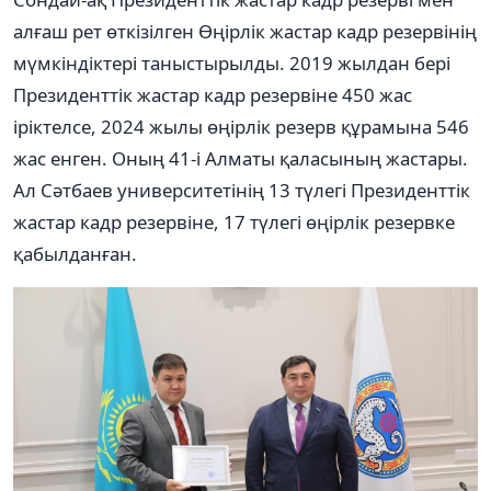
алғаш рет өткізілген Өңірлік жастар кадр резервінің
мүмкіндіктері таныстырылды. 2019 жылдан бері
Президенттік жастар кадр резервіне 450 жас
іріктелсе, 2024 жылы өңірлік резерв құрамына 546
жас енген. Оның 41-і Алматы қаласының жастары.
Ал Сәтбаев университетінің 13 түлегі Президенттік
жастар кадр резервіне, 17 түлегі өңірлік резервке
қабылданған.