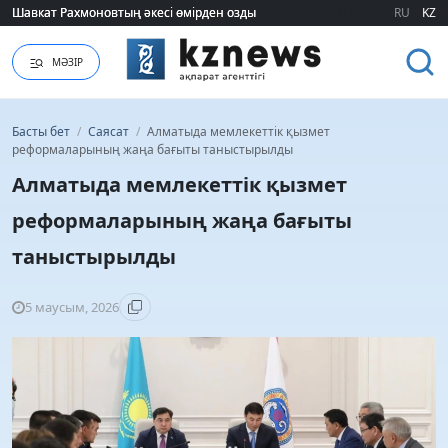
Шавкат Рахмоновтың әкесі өмірден озды
Шавкат Рахмоновтың әкесі өмірден озды
RU
KZ
МӘЗІР
Басты бет
/
Саясат
/
Алматыда мемлекеттік қызмет
реформаларының жаңа бағыты таныстырылды
Алматыда мемлекеттік қызмет
реформаларының жаңа бағыты
таныстырылды
5 маусым, 2026