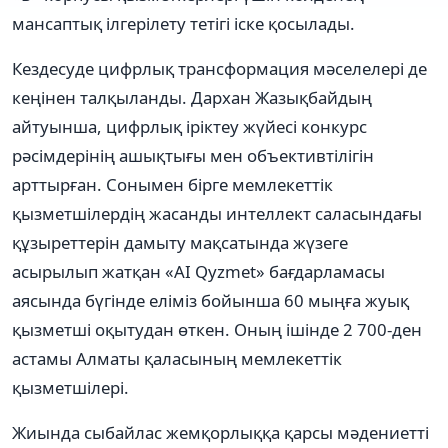
мансаптық ілгерілету тетігі іске қосылады.
Кездесуде цифрлық трансформация мәселелері де
кеңінен талқыланды. Дархан Жазықбайдың
айтуынша, цифрлық іріктеу жүйесі конкурс
рәсімдерінің ашықтығы мен объективтілігін
арттырған. Сонымен бірге мемлекеттік
қызметшілердің жасанды интеллект саласындағы
құзыреттерін дамыту мақсатында жүзеге
асырылып жатқан «AI Qyzmet» бағдарламасы
аясында бүгінде еліміз бойынша 60 мыңға жуық
қызметші оқытудан өткен. Оның ішінде 2 700-ден
астамы Алматы қаласының мемлекеттік
қызметшілері.
Жиында сыбайлас жемқорлыққа қарсы мәдениетті