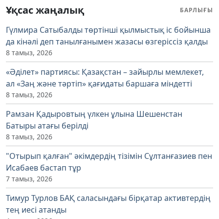
Ұқсас жаңалық
БАРЛЫҒЫ
Гүлмира Сатыбалды төртінші қылмыстық іс бойынша
да кінәлі деп танылғанымен жазасы өзгеріссіз қалды
8 тамыз, 2026
«Әділет» партиясы: Қазақстан – зайырлы мемлекет,
ал «Заң және тәртіп» қағидаты баршаға міндетті
8 тамыз, 2026
Рамзан Қадыровтың үлкен ұлына Шешенстан
Батыры атағы берілді
8 тамыз, 2026
"Отырып қалған" әкімдердің тізімін Сұлтанғазиев пен
Исабаев бастап тұр
7 тамыз, 2026
Тимур Турлов БАҚ саласындағы бірқатар активтердің
тең иесі атанды