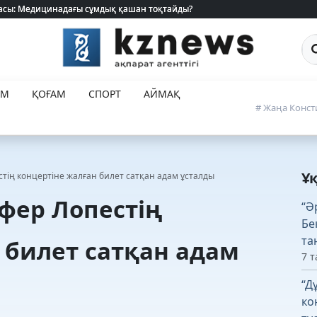
 жасы: Медицинадағы сұмдық қашан тоқтайды?
 жасы: Медицинадағы сұмдық қашан тоқтайды?
Са
ЕМ
ҚОҒАМ
СПОРТ
АЙМАҚ
# Жаңа Конст
Ұ
ің концертіне жалған билет сатқан адам ұсталды
фер Лопестің
“Ә
Бе
та
 билет сатқан адам
7 т
“Д
ко