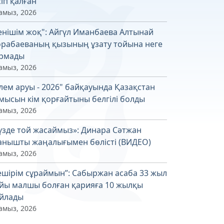
сіп қалған
амыз, 2026
енішім жоқ": Айгүл Иманбаева Алтынай
рабаеваның қызының ұзату тойына неге
рмады
амыз, 2026
лем аруы - 2026" байқауында Қазақстан
мысын кім қорғайтыны белгілі болды
амыз, 2026
үзде той жасаймыз»: Динара Сәтжан
анышты жаңалығымен бөлісті (ВИДЕО)
амыз, 2026
ешірім сұраймын”: Сабыржан асаба 33 жыл
йы малшы болған қарияға 10 жылқы
йлады
амыз, 2026