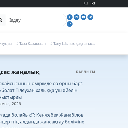
RU
KZ
йттан іздеу
итуция
# Таза Қазақстан
# Таяу Шығыс қақтығысы
қсас жаңалық
БАРЛЫҒЫ
рқайсысының өмірімде өз орны бар”:
кболат Тілеухан халыққа үш әйелін
ныстырды
амыз, 2026
ұғада болайық!”: Кенжебек Жанәбілов
нцерттің алдында жансақтау бөліміне