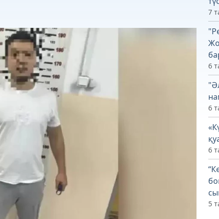
тү
7 т
"Р
Жо
ба
6 т
"Ә
на
6 т
«К
қу
6 т
“К
бо
сы
5 т