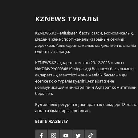
KZNEWS ТУРАЛЫ
KZNEWS.KZ - еліміздегі басты саяси, экономикалық,
мәдени және спорт жаңалықтарының сенімді
дереккөзі. Үздік сараптамалық мақала мен шынайы
сұқбаттың алаңы.
KZNEWS.KZ ақпарат агенттігі 29.12.2023 жылғы
№KZ64VPY00084819 Мерзімді баспасөз басылымын,
ақпараттық агенттікті және желілік басылымды
есепке қою туралы куәлігі, Ақпарат және
коммуникация министрлігінің Ақпарат комитетімен
берілген.
Бұл желілік ресурстың ақпараттық өнімдері 18 жаста
асқан азаматтарға арналған.
БІЗГЕ ЖАЗЫЛУ