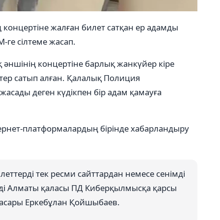
концертіне жалған билет сатқан ер адамды
М-ге сілтеме жасап.
 әншінің концертіне барлық жанкүйер кіре
ттер сатып алған. Қалалық Полиция
жасады деген күдікпен бір адам қамауға
нтернет-платформалардың бірінде хабарландыру
леттерді тек ресми сайттардан немесе сенімді
деді Алматы қаласы ПД Киберқылмысқа қарсы
асары Еркебұлан Қойшыбаев.