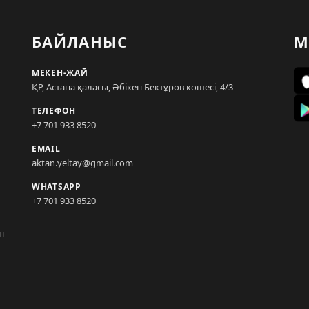
БАЙЛАНЫС
М
МЕКЕН-ЖАЙ
ҚР, Астана қаласы, Әбікен Бектұров көшесі, 4/3
ТЕЛЕФОН
+7 701 933 8520
EMAIL
aktan.yeltay@gmail.com
WHATSAPP
+7 701 933 8520
н