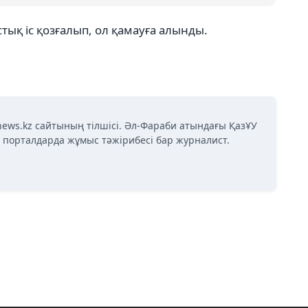
стық іс қозғалып, ол қамауға алынды.
news.kz сайтының тілшісі. Әл-Фараби атындағы ҚазҰУ
қ порталдарда жұмыс тәжірибесі бар журналист.