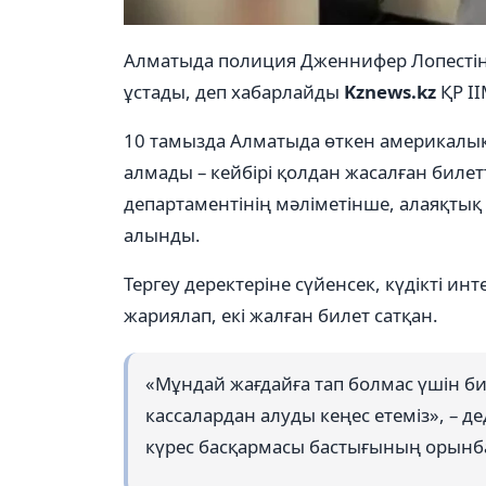
Алматыда полиция Дженнифер Лопестің 
ұстады, деп хабарлайды
Kznews.kz
ҚР ІІ
10 тамызда Алматыда өткен америкалық
алмады – кейбірі қолдан жасалған биле
департаментінің мәліметінше, алаяқтық 
алынды.
Тергеу деректеріне сүйенсек, күдікті и
жариялап, екі жалған билет сатқан.
«Мұндай жағдайға тап болмас үшін би
кассалардан алуды кеңес етеміз», – 
күрес басқармасы бастығының орынб