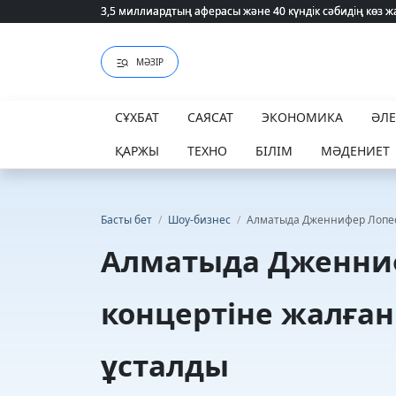
3,5 миллиардтың аферасы және 40 күндік сәбидің көз
3,5 миллиардтың аферасы және 40 күндік сәбидің көз
МӘЗІР
СҰХБАТ
САЯСАТ
ЭКОНОМИКА
ӘЛ
ҚАРЖЫ
ТЕХНО
БІЛІМ
МӘДЕНИЕТ
Басты бет
/
Шоу-бизнес
/
Алматыда Дженнифер Лопест
Алматыда Дженни
концертіне жалған
ұсталды