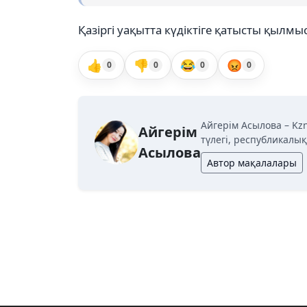
Қазіргі уақытта күдіктіге қатысты қылмы
👍
👎
😂
😡
0
0
0
0
Айгерім Асылова – Kz
Айгерім
түлегі, республикалы
Асылова
Автор мақалалары