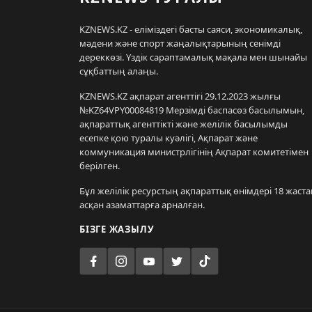
KZNEWS.KZ - еліміздегі басты саяси, экономикалық,
мәдени және спорт жаңалықтарының сенімді
дереккөзі. Үздік сараптамалық мақала мен шынайы
сұқбаттың алаңы.
KZNEWS.KZ ақпарат агенттігі 29.12.2023 жылғы
№KZ64VPY00084819 Мерзімді баспасөз басылымын,
ақпараттық агенттікті және желілік басылымды
есепке қою туралы куәлігі, Ақпарат және
коммуникация министрлігінің Ақпарат комитетімен
берілген.
Бұл желілік ресурстың ақпараттық өнімдері 18 жаста
асқан азаматтарға арналған.
БІЗГЕ ЖАЗЫЛУ