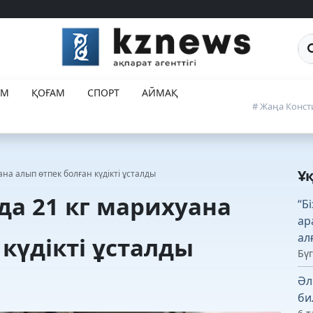
Са
ЕМ
ҚОҒАМ
СПОРТ
АЙМАҚ
# Жаңа Конст
Ұ
а алып өтпек болған күдікті ұсталды
а 21 кг марихуана
“Б
ар
ал
күдікті ұсталды
Бүг
Әл
би