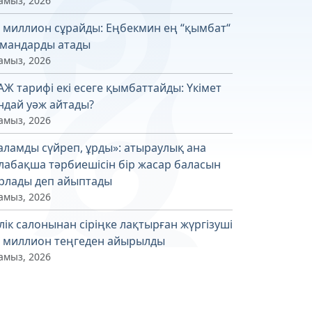
амыз, 2026
4 миллион сұрайды: Еңбекмин ең “қымбат“
мандарды атады
амыз, 2026
АЖ тарифі екі есеге қымбаттайды: Үкімет
ндай уәж айтады?
амыз, 2026
аламды сүйреп, ұрды»: атыраулық ана
лабақша тәрбиешісін бір жасар баласын
рлады деп айыптады
амыз, 2026
лік салонынан сіріңке лақтырған жүргізуші
6 миллион теңгеден айырылды
амыз, 2026