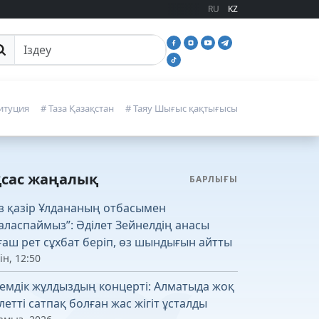
RU
KZ
йттан іздеу
итуция
# Таза Қазақстан
# Таяу Шығыс қақтығысы
қсас жаңалық
БАРЛЫҒЫ
із қазір Ұлдананың отбасымен
аласпаймыз”: Әділет Зейнелдің анасы
ғаш рет сұхбат беріп, өз шындығын айтты
ін, 12:50
емдік жұлдыздың концерті: Алматыда жоқ
летті сатпақ болған жас жігіт ұсталды