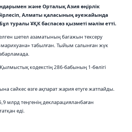
андарымен және Орталық Азия өңірлік
бірлесіп, Алматы қаласының әуежайында
 Бұл туралы ҰҚК баспасөз қызметі мәлім етті.
келген шетел азаматының багажын тексеру
 «марихуана» табылған. Тыйым салынған жүк
хабарламада.
Қылмыстық кодекстің 286-бабының 1-бөлігі
ына сәйкес өзге ақпарат жария етуге жатпайды.
 6,9 млрд теңгенің декларацияланбаған
атқан еді.