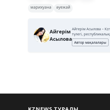
марихуана
әуежай
Айгерім Асылова – Kz
Айгерім
түлегі, республикалы
Асылова
Автор мақалалары
KZNEWS ТУРАЛЫ