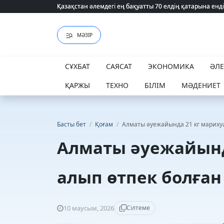
Қазақстан әлемдегі ең бақуатты 70 елдің қатарына енді
Қазақстан әлемдегі ең бақуатты 70 елдің қатарына енді
МӘЗІР
СҰХБАТ
САЯСАТ
ЭКОНОМИКА
ӘЛ
ҚАРЖЫ
ТЕХНО
БІЛІМ
МӘДЕНИЕТ
Басты бет
/
Қоғам
/
Алматы әуежайында 21 кг марихуан
Алматы әуежайынд
алып өтпек болған 
10 маусым, 2026
Сілтеме