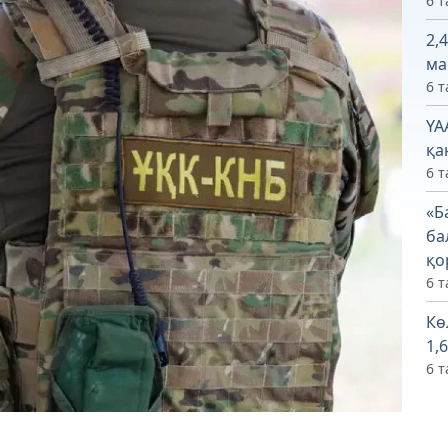
6 т
2,
ма
6 т
ҮА
қа
6 т
«Б
ба
қо
6 т
Кө
1,
6 т