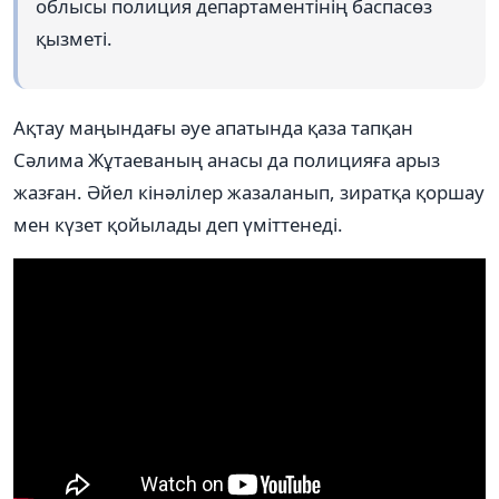
облысы полиция департаментінің баспасөз
қызметі.
Ақтау маңындағы әуе апатында қаза тапқан
Сәлима Жұтаеваның анасы да полицияға арыз
жазған. Әйел кінәлілер жазаланып, зиратқа қоршау
мен күзет қойылады деп үміттенеді.