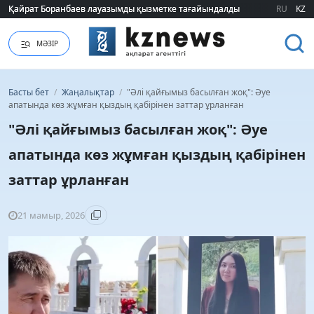
Қайрат Боранбаев лауазымды қызметке тағайындалды
Қайрат Боранбаев лауазымды қызметке тағайындалды
RU
KZ
МӘЗІР
Басты бет
/
Жаңалықтар
/
"Әлі қайғымыз басылған жоқ": Әуе
апатында көз жұмған қыздың қабірінен заттар ұрланған
"Әлі қайғымыз басылған жоқ": Әуе
апатында көз жұмған қыздың қабірінен
заттар ұрланған
21 мамыр, 2026