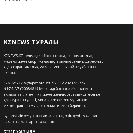
KZNEWS ТУРАЛЫ
KZNEWS.KZ - еліміздегі басты саяси, экономикалық,
мәдени және спорт жаңалықтарының сенімді дереккөзі.
Үздік сараптамалық мақала мен шынайы сұқбаттың
алаңы.
KZNEWS.KZ ақпарат агенттігі 29.12.2023 жылғы
№KZ64VPY00084819 Мерзімді баспасөз басылымын,
ақпараттық агенттікті және желілік басылымды есепке
қою туралы куәлігі, Ақпарат және коммуникация
министрлігінің Ақпарат комитетімен берілген.
Бұл желілік ресурстың ақпараттық өнімдері 18 жастан
асқан азаматтарға арналған.
БІЗГЕ ЖАЗЫЛУ