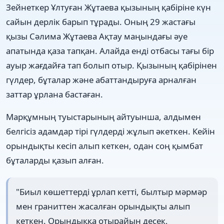
Зейнеткер Ұлтуған Жұтаева қызының қабіріне күн
сайын дерлік барып тұрады. Оның 29 жастағы
қызы Сәлима Жұтаева Ақтау маңындағы әуе
апатында қаза тапқан. Алайда енді отбасы тағы бір
ауыр жағдайға тап болып отыр. Қызының қабірінен
гүлдер, бұталар және абаттандыруға арналған
заттар ұрлана бастаған.
Марқұмның туыстарының айтуынша, алдымен
белгісіз адамдар тірі гүлдерді жұлып әкеткен. Кейін
орындықты кесіп алып кеткен, одан соң қымбат
бұталарды қазып алған.
"Биыл көшеттерді ұрлап кетті, былтыр мәрмәр
мен граниттен жасалған орындықты алып
кеткен. Орындыққа отырайын десек,