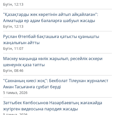
Бүгін, 12:13
"Қазақтарды жек көретінін айтып айқайлаған":
Алматыда ер адам балаларға шабуыл жасады
Бүгін, 12:13
Руслан Өтепбай бақташыға қатысты қуанышты
жаңалығын айтты
Бүгін, 11:07
Мәскеу маңында көлік жарылып, ресейлік әскери
шенеунік қаза тапты
Бүгін, 08:46
"Сахнаның киесі жоқ": Бекболат Тілеухан журналист
Аман Тасығанға сұхбат берді
5 тамыз, 2026
Заттыбек Көпбосынов Назарбаевтың жағажайда
жүгірген видеосына пародия жасады
5 тамыз, 2026