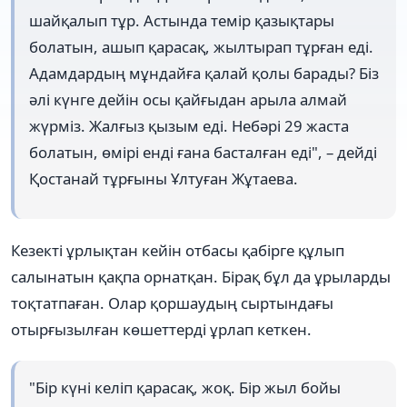
шайқалып тұр. Астында темір қазықтары
болатын, ашып қарасақ, жылтырап тұрған еді.
Адамдардың мұндайға қалай қолы барады? Біз
әлі күнге дейін осы қайғыдан арыла алмай
жүрміз. Жалғыз қызым еді. Небәрі 29 жаста
болатын, өмірі енді ғана басталған еді", – дейді
Қостанай тұрғыны Ұлтуған Жұтаева.
Кезекті ұрлықтан кейін отбасы қабірге құлып
салынатын қақпа орнатқан. Бірақ бұл да ұрыларды
тоқтатпаған. Олар қоршаудың сыртындағы
отырғызылған көшеттерді ұрлап кеткен.
"Бір күні келіп қарасақ, жоқ. Бір жыл бойы