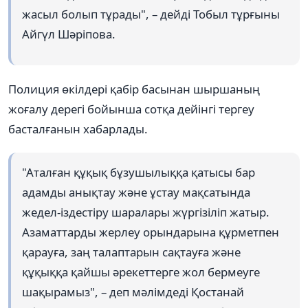
жасыл болып тұрады", – дейді Тобыл тұрғыны
Айгүл Шәріпова.
Полиция өкілдері қабір басынан шыршаның
жоғалу дерегі бойынша сотқа дейінгі тергеу
басталғанын хабарлады.
"Аталған құқық бұзушылыққа қатысы бар
адамды анықтау және ұстау мақсатында
жедел-іздестіру шаралары жүргізіліп жатыр.
Азаматтарды жерлеу орындарына құрметпен
қарауға, заң талаптарын сақтауға және
құқыққа қайшы әрекеттерге жол бермеуге
шақырамыз", – деп мәлімдеді Қостанай