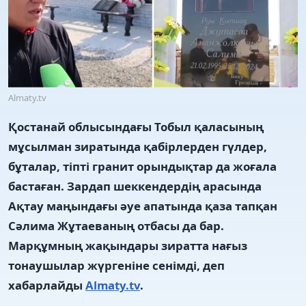
Almaty.tv
Қостанай облысындағы Тобыл қаласының
мұсылман зиратында қабірлерден гүлдер,
бұталар, тіпті гранит орындықтар да жоғала
бастаған. Зардап шеккендердің арасында
Ақтау маңындағы әуе апатында қаза тапқан
Сәлима Жұтаеваның отбасы да бар.
Марқұмның жақындары зиратта нағыз
тонаушылар жүргеніне сенімді, деп
хабарлайды
Almaty.tv
.