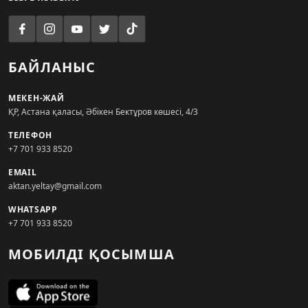
БАЙЛАНЫС
МЕКЕН-ЖАЙ
ҚР, Астана қаласы, Әбікен Бектұров көшесі, 4/3
ТЕЛЕФОН
+7 701 933 8520
EMAIL
aktan.yeltay@gmail.com
WHATSAPP
+7 701 933 8520
МОБИЛДІ ҚОСЫМША