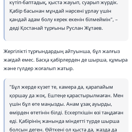
күтіп-баптадық, қыста жауып, суарып жүрдік.
Қабір басынан мұндай нәрсені ұрлау үшін
қандай адам болу керек екенін білмеймін", –
деді Қостанай тұрғыны Руслан Жұтаев.
Жергілікті тұрғындардың айтуынша, бұл жалғыз
жағдай емес. Басқа қабірлерден де шырша, құмыра
және гүлдер жоғалып жатыр.
"Бұл жерде күзет те, камера да, қарапайым
қоршау да жоқ. Ештеңе қарастырылмаған. Мен
үшін бұл өте маңызды. Анам ұзақ ауырды,
өмірден өтетінін білді. Ескерткішін өзі таңдаған
еді. Қабірінің жанында міндетті түрде шырша
болсын деген. Өйткені ол қыста да, жазда да