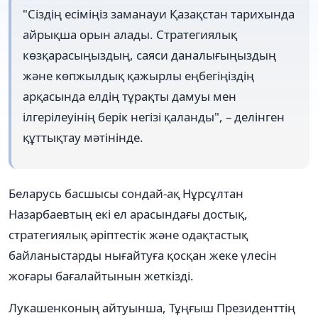
"Сіздің есіміңіз заманауи Қазақстан тарихында
айрықша орын алады. Стратегиялық
көзқарасыңыздың, саяси даналығыңыздың
және көпжылдық қажырлы еңбегіңіздің
арқасында елдің тұрақты дамуы мен
ілгерілеуінің берік негізі қаланды", – делінген
құттықтау мәтінінде.
Беларусь басшысы сондай-ақ Нұрсұлтан
Назарбаевтың екі ел арасындағы достық,
стратегиялық әріптестік және одақтастық
байланыстарды нығайтуға қосқан жеке үлесін
жоғары бағалайтынын жеткізді.
Лукашенконың айтуынша, Тұңғыш Президенттің