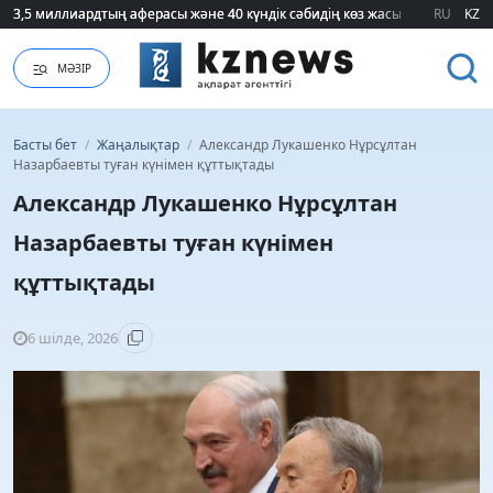
3,5 миллиардтың аферасы және 40 күндік сәбидің көз жасы: Медицинад
3,5 миллиардтың аферасы және 40 күндік сәбидің көз жасы: Медицинад
RU
KZ
МӘЗІР
Басты бет
/
Жаңалықтар
/
Александр Лукашенко Нұрсұлтан
Назарбаевты туған күнімен құттықтады
Александр Лукашенко Нұрсұлтан
Назарбаевты туған күнімен
құттықтады
6 шілде, 2026