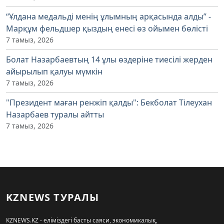
“Ұлдана медальді менің ұлымның арқасында алды” -
Марқұм фельдшер қыздың енесі өз ойымен бөлісті
7 тамыз, 2026
Болат Назарбаевтың 14 ұлы өздеріне тиесілі жерден
айырылып қалуы мүмкін
7 тамыз, 2026
"Президент маған ренжіп қалды": Бекболат Тілеухан
Назарбаев туралы айтты
7 тамыз, 2026
KZNEWS ТУРАЛЫ
KZNEWS.KZ - еліміздегі басты саяси, экономикалық,