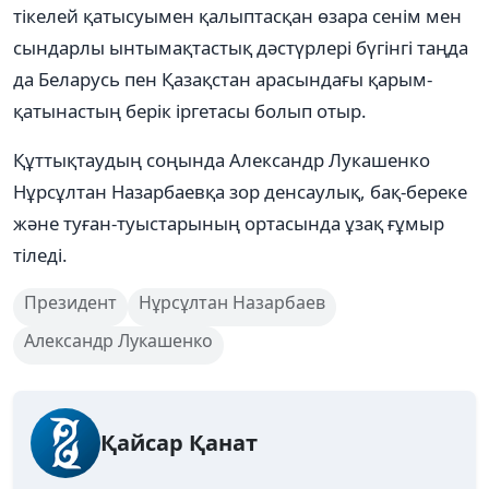
тікелей қатысуымен қалыптасқан өзара сенім мен
сындарлы ынтымақтастық дәстүрлері бүгінгі таңда
да Беларусь пен Қазақстан арасындағы қарым-
қатынастың берік іргетасы болып отыр.
Құттықтаудың соңында Александр Лукашенко
Нұрсұлтан Назарбаевқа зор денсаулық, бақ-береке
және туған-туыстарының ортасында ұзақ ғұмыр
тіледі.
Президент
Нұрсұлтан Назарбаев
Александр Лукашенко
Қайсар Қанат