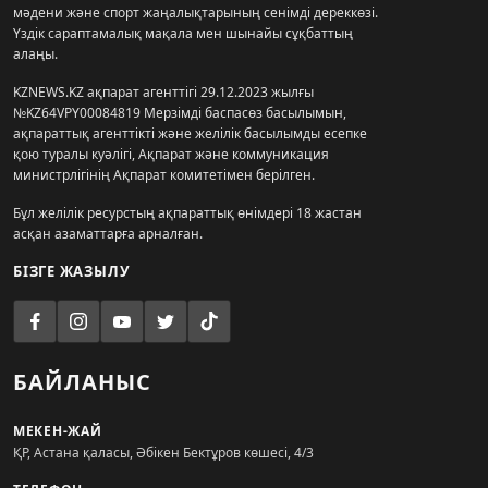
мәдени және спорт жаңалықтарының сенімді дереккөзі.
Үздік сараптамалық мақала мен шынайы сұқбаттың
алаңы.
KZNEWS.KZ ақпарат агенттігі 29.12.2023 жылғы
№KZ64VPY00084819 Мерзімді баспасөз басылымын,
ақпараттық агенттікті және желілік басылымды есепке
қою туралы куәлігі, Ақпарат және коммуникация
министрлігінің Ақпарат комитетімен берілген.
Бұл желілік ресурстың ақпараттық өнімдері 18 жастан
асқан азаматтарға арналған.
БІЗГЕ ЖАЗЫЛУ
БАЙЛАНЫС
МЕКЕН-ЖАЙ
ҚР, Астана қаласы, Әбікен Бектұров көшесі, 4/3