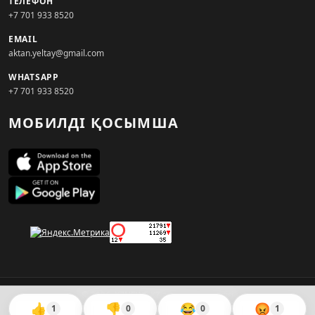
ТЕЛЕФОН
+7 701 933 8520
EMAIL
aktan.yeltay@gmail.com
WHATSAPP
+7 701 933 8520
МОБИЛДІ ҚОСЫМША
© 2026. KZNEWS.KZ ақпарат агенттігі
👍
👎
😂
😡
1
0
0
1
Сайтты жасаған
WebAudit