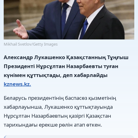
Mikhail Svetlov/Getty Images
Александр Лукашенко Қазақстанның Тұңғыш
Президенті Нұрсұлтан Назарбаевты туған
күнімен құттықтады, деп хабарлайды
kznews.kz.
Беларусь президентінің баспасөз қызметінің
хабарлауынша, Лукашенко құттықтауында
Нұрсұлтан Назарбаевтың қазіргі Қазақстан
тарихындағы ерекше рөлін атап өткен.