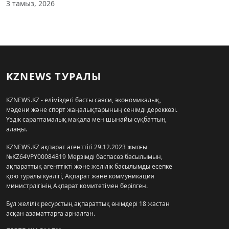
3 тамыз, 2026
KZNEWS ТУРАЛЫ
KZNEWS.KZ - еліміздегі басты саяси, экономикалық,
мәдени және спорт жаңалықтарының сенімді дереккөзі.
Үздік сараптамалық мақала мен шынайы сұқбаттың
алаңы.
KZNEWS.KZ ақпарат агенттігі 29.12.2023 жылғы
№KZ64VPY00084819 Мерзімді баспасөз басылымын,
ақпараттық агенттікті және желілік басылымды есепке
қою туралы куәлігі, Ақпарат және коммуникация
министрлігінің Ақпарат комитетімен берілген.
Бұл желілік ресурстың ақпараттық өнімдері 18 жастан
асқан азаматтарға арналған.