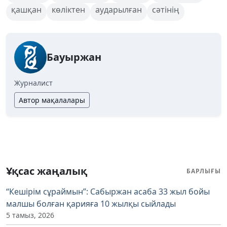
қашқан
көліктен
аударылған
сәтінің
Бауыржан
Журналист
Автор мақалалары
Ұқсас жаңалық
БАРЛЫҒЫ
“Кешірім сұраймын”: Сабыржан асаба 33 жыл бойы
малшы болған қарияға 10 жылқы сыйлады
5 тамыз, 2026