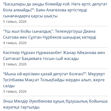
“Басқалары да заңды білмейді ғой. Неге әртіс депутат
бола алмайды?”: Баян Алагөзова әртістерді
сынағандарға қарсы шықты
5 тамыз, 2026
"Үш жыл бойы сыналдық": Тележүргізуші Диана
Скатова мен Сұлтан Нұрбеков шаңырақ көтерді
4 тамыз, 2026
Кәсіпкер Нұрхан Нұрмаханбет Жанар Айжанова мен
Салтанат Бақаеваға тосын сый жасады
3 тамыз, 2026
“Мына ой-өрісімен қалай депутат болған?”: Меруерт
Түсіпбаева Мақсат Толықбайды жерден алып, жерге
салды
3 тамыз, 2026
Әнші Мөлдір Әуелбекова құқық бұзушылық бойынша
жауапқа тартылды