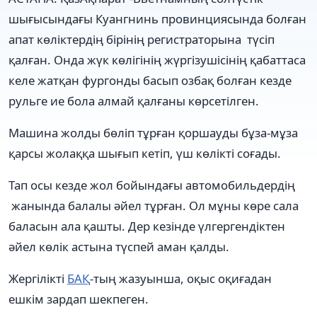
шығысындағы Куангнинь провинциясында болған
апат көліктердің бірінің регистраторына түсіп
қалған. Онда жүк көлігінің жүргізушісінің қабаттаса
келе жатқан фургонды басып озбақ болған кезде
рульге ие бола алмай қалғаны көрсетілген.
Машина жолды бөліп тұрған қоршауды бұза-мұза
қарсы жолаққа шығып кетіп, үш көлікті соғады.
Тап осы кезде жол бойындағы автомобильдердің
жанында балалы әйел тұрған. Ол мұны көре сала
баласын ала қашты. Дер кезінде үлгергендіктен
әйел көлік астына түспей аман қалды.
Жергілікті
БАҚ
-тың жазуынша, оқыс оқиғадан
ешкім зардап шекпеген.