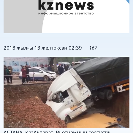
2018 жылғы 13 желтоқсан 02:39
167
АСТАНА. ҚазАқпарат -Вьетнамның солтүстік