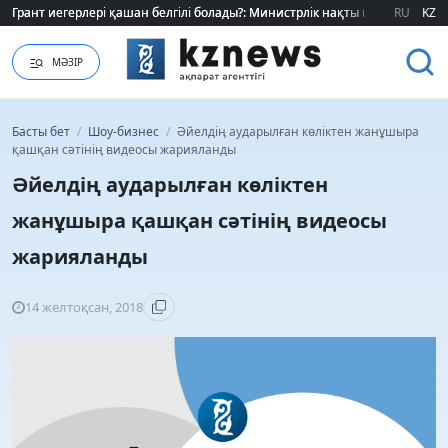
Грант иегерлері қашан белгілі болады?: Министрлік нақты мерзімді атад
Грант иегерлері қашан белгілі болады?: Министрлік нақты мерзімді атад
RU
KZ
МӘЗІР
Басты бет
/
Шоу-бизнес
/
Әйелдің аударылған көліктен жанұшыра
қашқан сәтінің видеосы жарияланды
Әйелдің аударылған көліктен
жанұшыра қашқан сәтінің видеосы
жарияланды
14 желтоқсан, 2018