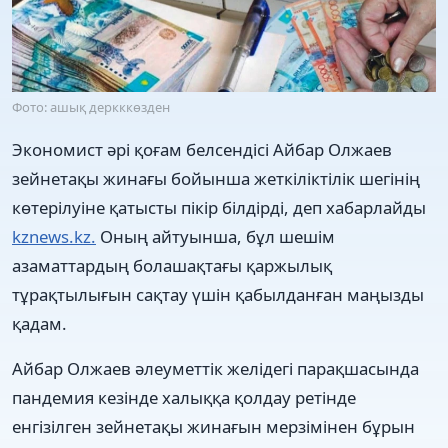
Фото: ашық деркккөзден
Экономист әрі қоғам белсендісі Айбар Олжаев
зейнетақы жинағы бойынша жеткіліктілік шегінің
көтерілуіне қатысты пікір білдірді, деп хабарлайды
kznews.kz.
Оның айтуынша, бұл шешім
азаматтардың болашақтағы қаржылық
тұрақтылығын сақтау үшін қабылданған маңызды
қадам.
Айбар Олжаев әлеуметтік желідегі парақшасында
пандемия кезінде халыққа қолдау ретінде
енгізілген зейнетақы жинағын мерзімінен бұрын