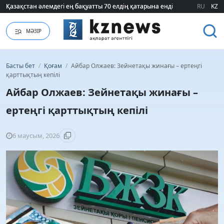
Қазақстан әлемдегі ең бақуатты 70 елдің қатарына енді
Қазақстан әлемдегі ең бақуатты 70 елдің қатарына енді
RU
KZ
МӘЗІР
Басты бет
/
Қоғам
/
Айбар Олжаев: Зейнетақы жинағы – ертеңгі
қарттықтың кепілі
Айбар Олжаев: Зейнетақы жинағы –
ертеңгі қарттықтың кепілі
6 маусым, 2026