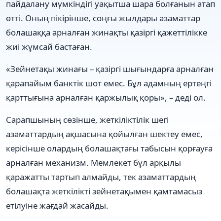
пайдалану мүмкіндігі уақытша шара болғанын атап
өтті. Оның пікірінше, соңғы жылдары азаматтар
болашаққа арналған жинақты қазіргі қажеттілікке
жиі жұмсай бастаған.
«Зейнетақы жинағы – қазіргі шығындарға арналған
қарапайым банктік шот емес. Бұл адамның ертеңгі
қарттығына арналған қаржылық қоры», – деді ол.
Сарапшының сөзінше, жеткіліктілік шегі
азаматтардың ақшасына қойылған шектеу емес,
керісінше олардың болашақтағы табысын қорғауға
арналған механизм. Мемлекет бұл арқылы
қаражатты тартып алмайды, тек азаматтардың
болашақта жеткілікті зейнетақымен қамтамасыз
етілуіне жағдай жасайды.