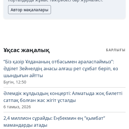
Автор мақалалары
Ұқсас жаңалық
БАРЛЫҒЫ
“Біз қазір Ұлдананың отбасымен араласпаймыз”:
Әділет Зейнелдің анасы алғаш рет сұхбат беріп, өз
шындығын айтты
Бүгін, 12:50
Әлемдік жұлдыздың концерті: Алматыда жоқ билетті
сатпақ болған жас жігіт ұсталды
6 тамыз, 2026
2,4 миллион сұрайды: Еңбекмин ең “қымбат“
мамандарды атады