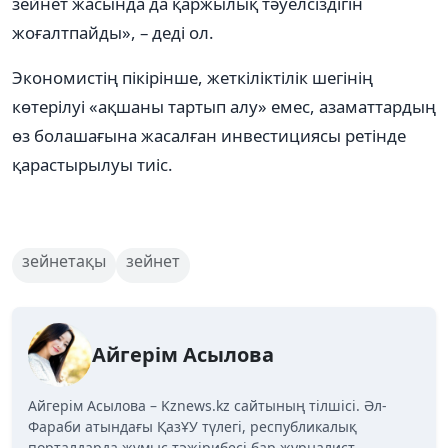
зейнет жасында да қаржылық тәуелсіздігін
жоғалтпайды», – деді ол.
Экономистің пікірінше, жеткіліктілік шегінің
көтерілуі «ақшаны тартып алу» емес, азаматтардың
өз болашағына жасалған инвестициясы ретінде
қарастырылуы тиіс.
зейнетақы
зейнет
Айгерім Асылова
Айгерім Асылова – Kznews.kz сайтының тілшісі. Әл-
Фараби атындағы ҚазҰУ түлегі, республикалық
порталдарда жұмыс тәжірибесі бар журналист.