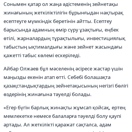
Сонымен қатар ол жаңа әдістеменің зейнетақы
жинағының жеткіліктілігін бұрынғыдан нақтырақ
есептеуге мүмкіндік беретінін айтты. Есептеу
барысында адамның өмір сүру ұзақтығы, еңбек
өтілі, жарналардың тұрақтылығы, инвестициялық
табыстың ықтималдығы және зейнет жасындағы
қажетті табыс көлемі ескеріледі.
Айбар Олжаев бұл мәселенің әсіресе жастар үшін
маңызды екенін атап өтті. Себебі болашақта
қазақстандықтардың зейнетақысының негізгі бөлігі
өздерінің жинағына тәуелді болады.
«Егер бүгін барлық жинақты жұмсап қойсақ, ертең
мемлекетке немесе балаларға тәуелді болу қаупі
артады. Ал жеткілікті қаражат сақталса, адам