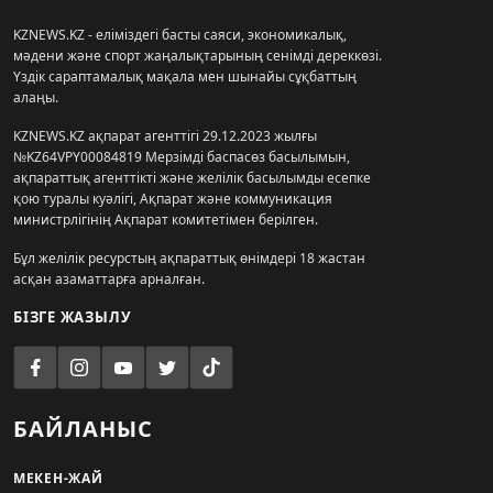
KZNEWS.KZ - еліміздегі басты саяси, экономикалық,
мәдени және спорт жаңалықтарының сенімді дереккөзі.
Үздік сараптамалық мақала мен шынайы сұқбаттың
алаңы.
KZNEWS.KZ ақпарат агенттігі 29.12.2023 жылғы
№KZ64VPY00084819 Мерзімді баспасөз басылымын,
ақпараттық агенттікті және желілік басылымды есепке
қою туралы куәлігі, Ақпарат және коммуникация
министрлігінің Ақпарат комитетімен берілген.
Бұл желілік ресурстың ақпараттық өнімдері 18 жастан
асқан азаматтарға арналған.
БІЗГЕ ЖАЗЫЛУ
БАЙЛАНЫС
МЕКЕН-ЖАЙ