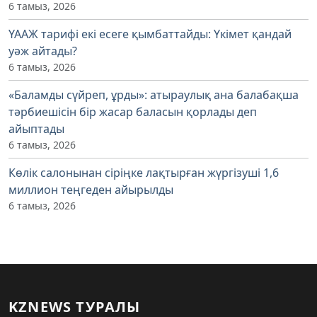
6 тамыз, 2026
ҮААЖ тарифі екі есеге қымбаттайды: Үкімет қандай
уәж айтады?
6 тамыз, 2026
«Баламды сүйреп, ұрды»: атыраулық ана балабақша
тәрбиешісін бір жасар баласын қорлады деп
айыптады
6 тамыз, 2026
Көлік салонынан сіріңке лақтырған жүргізуші 1,6
миллион теңгеден айырылды
6 тамыз, 2026
KZNEWS ТУРАЛЫ