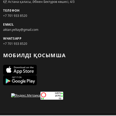
ҚР, Астана қаласы, Әбікен Бектұров көшесі, 4/3
ТЕЛЕФОН
+7 701 933 8520
EMAIL
aktan.yeltay@gmail.com
WHATSAPP
+7 701 933 8520
МОБИЛДІ ҚОСЫМША