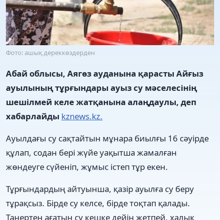
Фото: ашық дереккөздерден
Абай облысы, Аягөз ауданына қарасты Айғыз
ауылының тұрғындары ауыз су мәселесінің
шешілмей келе жатқанына алаңдаулы,
деп
хабарлайды
kznews.kz.
Ауылдағы су сақтайтын мұнара биылғы 16 сәуірде
құлап, содан бері жүйе уақытша жамалған
жөндеуге сүйеніп, жұмыс істеп тұр екен.
Тұрғындардың айтуынша, қазір ауылға су беру
тұрақсыз. Бірде су келсе, бірде тоқтап қалады.
Таңертең ағатын су кешке дейін жетпей, халық