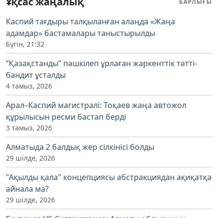
Ұқсас жаңалық
БАРЛЫҒЫ
Каспий тағдыры талқыланған алаңда «Жаңа
адамдар» бастамалары таныстырылды
Бүгін, 21:32
“Қазақстанды” пәшкілеп ұрлаған жаркенттік тәтті-
бандит ұсталды
4 тамыз, 2026
Арал–Каспий магистралі: Тоқаев жаңа автожол
құрылысын ресми бастап берді
3 тамыз, 2026
Алматыда 2 балдық жер сілкінісі болды
29 шілде, 2026
"Ақылды қала" концепциясы абстракциядан ақиқатқа
айнала ма?
29 шілде, 2026