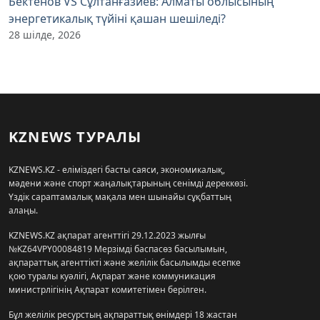
Бектенов VS Сұлтанғазиев: Алматы облысының
энергетикалық түйіні қашан шешіледі?
28 шілде, 2026
KZNEWS ТУРАЛЫ
KZNEWS.KZ - еліміздегі басты саяси, экономикалық,
мәдени және спорт жаңалықтарының сенімді дереккөзі.
Үздік сараптамалық мақала мен шынайы сұқбаттың
алаңы.
KZNEWS.KZ ақпарат агенттігі 29.12.2023 жылғы
№KZ64VPY00084819 Мерзімді баспасөз басылымын,
ақпараттық агенттікті және желілік басылымды есепке
қою туралы куәлігі, Ақпарат және коммуникация
министрлігінің Ақпарат комитетімен берілген.
Бұл желілік ресурстың ақпараттық өнімдері 18 жастан