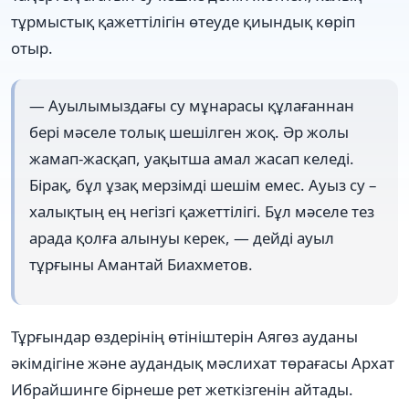
тұрмыстық қажеттілігін өтеуде қиындық көріп
отыр.
— Ауылымыздағы су мұнарасы құлағаннан
бері мәселе толық шешілген жоқ. Әр жолы
жамап-жасқап, уақытша амал жасап келеді.
Бірақ, бұл ұзақ мерзімді шешім емес. Ауыз су –
халықтың ең негізгі қажеттілігі. Бұл мәселе тез
арада қолға алынуы керек, — дейді ауыл
тұрғыны Амантай Биахметов.
Тұрғындар өздерінің өтініштерін Аягөз ауданы
әкімдігіне және аудандық мәслихат төрағасы Архат
Ибрайшинге бірнеше рет жеткізгенін айтады.