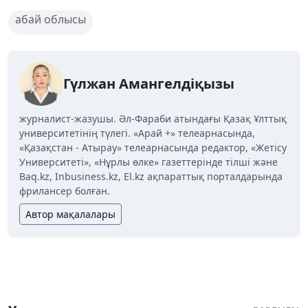
абай облысы
Гүлжан Амангелдіқызы
журналист-жазушы. Әл-Фараби атындағы Қазақ Ұлттық
университетінің түлегі. «Арай +» телеарнасында,
«Қазақстан - Атырау» телеарнасында редактор, «Жетісу
Университеті», «Нұрлы өлке» газеттерінде тілші және
Baq.kz, Inbusiness.kz, El.kz ақпараттық порталдарында
фрилансер болған.
Автор мақалалары