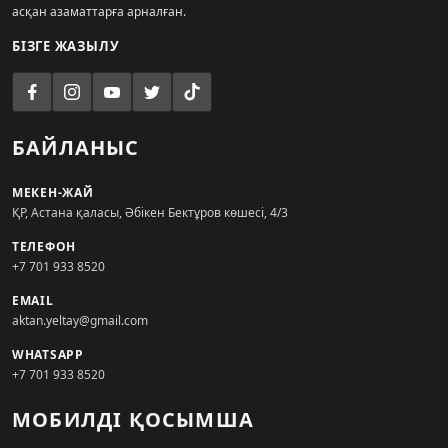
асқан азаматтарға арналған.
БІЗГЕ ЖАЗЫЛУ
БАЙЛАНЫС
МЕКЕН-ЖАЙ
ҚР, Астана қаласы, Әбікен Бектұров көшесі, 4/3
ТЕЛЕФОН
+7 701 933 8520
EMAIL
aktan.yeltay@gmail.com
WHATSAPP
+7 701 933 8520
МОБИЛДІ ҚОСЫМША