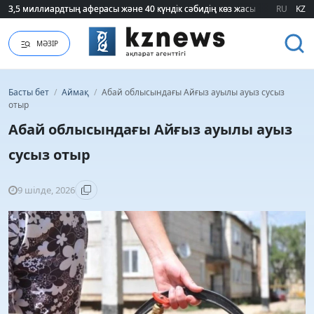
3,5 миллиардтың аферасы және 40 күндік сәбидің көз жасы: Медицинад
3,5 миллиардтың аферасы және 40 күндік сәбидің көз жасы: Медицинад
RU
KZ
МӘЗІР
Басты бет
/
Аймақ
/
Абай облысындағы Айғыз ауылы ауыз сусыз
отыр
Абай облысындағы Айғыз ауылы ауыз
сусыз отыр
9 шілде, 2026