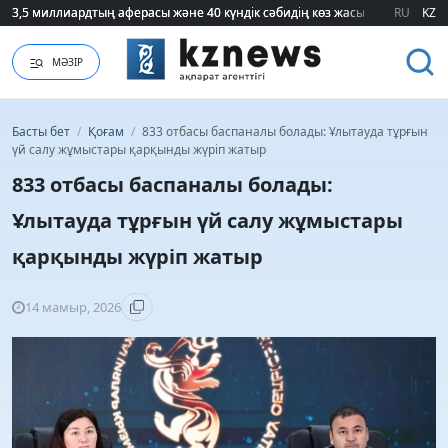
3,5 миллиардтың аферасы және 40 күндік сәбидің көз жасы: Медицинад
3,5 миллиардтың аферасы және 40 күндік сәбидің көз жасы: Медицинад
RU
KZ
МӘЗІР
Басты бет
/
Қоғам
/
833 отбасы баспаналы болады: Ұлытауда тұрғын
үй салу жұмыстары қарқынды жүріп жатыр
833 отбасы баспаналы болады:
Ұлытауда тұрғын үй салу жұмыстары
қарқынды жүріп жатыр
14 мамыр, 2026