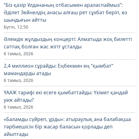
“Біз қазір Ұлдананың отбасымен араласпаймыз”:
Әділет Зейнелдің анасы алғаш рет сұхбат беріп, өз
шындығын айтты
Бүгін, 12:50
Әлемдік жұлдыздың концерті: Алматыда жоқ билетті
сатпақ болған жас жігіт ұсталды
6 тамыз, 2026
2,4 миллион сұрайды: Еңбекмин ең “қымбат“
мамандарды атады
6 тамыз, 2026
ҮААЖ тарифі екі есеге қымбаттайды: Үкімет қандай
уәж айтады?
6 тамыз, 2026
«Баламды сүйреп, ұрды»: атыраулық ана балабақша
тәрбиешісін бір жасар баласын қорлады деп
айыптады