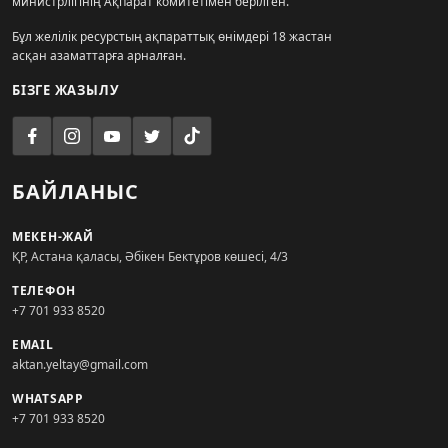
министрлігінің Ақпарат комитетімен берілген.
Бұл желілік ресурстың ақпараттық өнімдері 18 жастан
асқан азаматтарға арналған.
БІЗГЕ ЖАЗЫЛУ
БАЙЛАНЫС
МЕКЕН-ЖАЙ
ҚР, Астана қаласы, Әбікен Бектұров көшесі, 4/3
ТЕЛЕФОН
+7 701 933 8520
EMAIL
aktan.yeltay@gmail.com
WHATSAPP
+7 701 933 8520