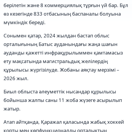
берілетін және 8 коммерциялық тұрғын үй бар. Бұл
өз кезегінде 833 отбасының баспаналы болуына
мүмкіндік береді.
Сонымен қатар, 2024 жылдан бастап облыс
орталығының Батыс ауданындағы жаңа шағын
ауданды қажетті инфрақұрылыммен қамтамасыз
ету мақсатында магистральдық желілердің
құрылысы жүргізілуде. Жобаны аяқтау мерзімі –
2026 жыл.
Биыл облыста әлеуметтік нысандар құрылысы
бойынша жалпы саны 11 жоба жүзеге асырылып
жатыр.
Атап айтқанда, Қаражал қаласында жабық хоккей
корты мен көпфункционалды орталықтың