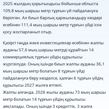
2025 жылдың қорытындысы бойынша облыста
109,8 мың шаршы метр тұрғын үй пайдалануға
берілген. Ал биыл барлық қаржыландыру көздері
есебінен 111,4 мың шаршы метр тұрғын үйді іске
қосу жоспарланып отыр.
Қазіргі таңда жеке инвестициялар есебінен жалпы
ауданы 57,6 мың шаршы метрді құрайтын 14
коммерциялық тұрғын үйдің құрылысы
жүргізілуде. Оның ішінде биыл жалпы ауданы 36,1
мың шаршы метр болатын 8 тұрғын үйді
пайдалануға беру көзделсе, қалған 6 тұрғын үйдің
құрылысы 2027 жылға өтпелі.
Жалпы алғанда, 2026 жылы ауданы 73 мың шаршы
метр болатын 14 тұрғын үйдің құрылысы
аяқталады. Оның ішінде 3 кредиттік, 3 жалға