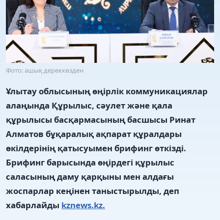
Фото: ашық дереккөзден
Ұлытау облысының өңірлік коммуникациялар
алаңында Құрылыс, сәулет және қала
құрылысы басқармасының басшысы Ринат
Алматов бұқаралық ақпарат құралдары
өкілдерінің қатысуымен брифинг өткізді.
Брифинг барысында өңірдегі құрылыс
саласының даму қарқыны мен алдағы
жоспарлар кеңінен таныстырылды, деп
хабарлайды
kznews.kz.