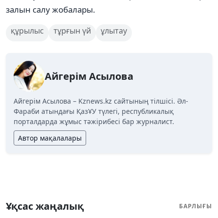
залын салу жобалары.
құрылыс
тұрғын үй
ұлытау
Айгерім Асылова
Айгерім Асылова – Kznews.kz сайтының тілшісі. Әл-
Фараби атындағы ҚазҰУ түлегі, республикалық
порталдарда жұмыс тәжірибесі бар журналист.
Автор мақалалары
Ұқсас жаңалық
БАРЛЫҒЫ