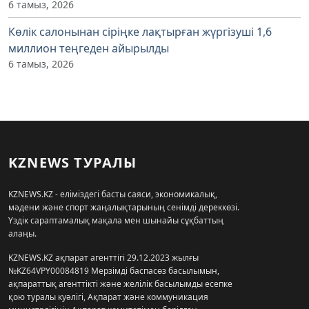
6 тамыз, 2026
Көлік салонынан сіріңке лақтырған жүргізуші 1,6
миллион теңгеден айырылды
6 тамыз, 2026
KZNEWS ТУРАЛЫ
KZNEWS.KZ - еліміздегі басты саяси, экономикалық,
мәдени және спорт жаңалықтарының сенімді дереккөзі.
Үздік сараптамалық мақала мен шынайы сұқбаттың
алаңы.
KZNEWS.KZ ақпарат агенттігі 29.12.2023 жылғы
№KZ64VPY00084819 Мерзімді баспасөз басылымын,
ақпараттық агенттікті және желілік басылымды есепке
қою туралы куәлігі, Ақпарат және коммуникация