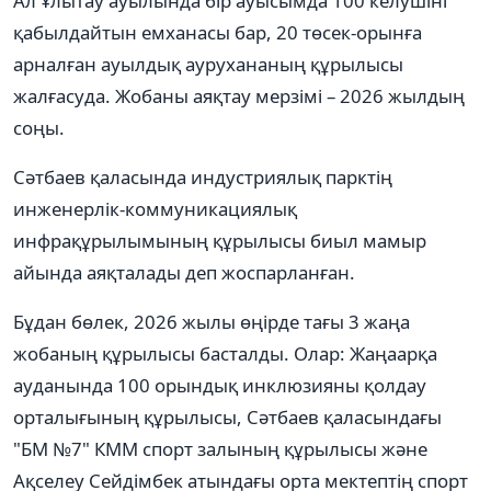
Ал Ұлытау ауылында бір ауысымда 100 келушіні
қабылдайтын емханасы бар, 20 төсек-орынға
арналған ауылдық аурухананың құрылысы
жалғасуда. Жобаны аяқтау мерзімі – 2026 жылдың
соңы.
Сәтбаев қаласында индустриялық парктің
инженерлік-коммуникациялық
инфрақұрылымының құрылысы биыл мамыр
айында аяқталады деп жоспарланған.
Бұдан бөлек, 2026 жылы өңірде тағы 3 жаңа
жобаның құрылысы басталды. Олар: Жаңаарқа
ауданында 100 орындық инклюзияны қолдау
орталығының құрылысы, Сәтбаев қаласындағы
"БМ №7" КММ спорт залының құрылысы және
Ақселеу Сейдімбек атындағы орта мектептің спорт