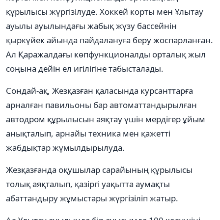
құрылысы жүргізілуде. Хоккей корты мен Ұлытау
ауылы ауылындағы жабық жүзу бассейнін
қыркүйек айында пайдалануға беру жоспарланған.
Ал Қаражалдағы көпфункционалды орталық жыл
соңына дейін ел игілігіне табысталады.
Сондай-ақ, Жезқазған қаласында курсанттарға
арналған павильоны бар автоматтандырылған
автодром құрылысын аяқтау үшін мердігер ұйым
анықталып, арнайы техника мен қажетті
жабдықтар жұмылдырылуда.
Жезқазғанда оқушылар сарайының құрылысы
толық аяқталып, қазіргі уақытта аумақты
абаттандыру жұмыстары жүргізіліп жатыр.