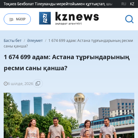
Тоқаев Бекболат Тілеуханды мерейтойымен құттықтап, шығармашылық т
Тоқаев Бекболат Тілеуханды мерейтойымен құттықтап, шығармашылық т
RU
KZ
МӘЗІР
Басты бет
/
Әлеумет
/
1 674 699 адам: Астана тұрғындарының ресми
саны қанша?
1 674 699 адам: Астана тұрғындарының
ресми саны қанша?
6 шілде, 2026