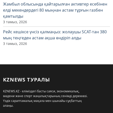
Жамбыл облысында қайтарылған активтер есебінен
елді мекендердегі 80 мыңнан астам тұрғын газбен
қамтылды
3 тамыз, 2026
Рейс кешіксе үнсіз қалмаңыз: жолаушы SCAT-тан 380
мың теңгеден астам ақша өндіріп алды
3 тамыз, 2026
KZNEWS ТУРАЛЫ
KZNEWS.KZ - еліміздегі басты саяси, экономикалық,
мәдени және спорт жаңалықтарының сенімді дереккөзі.
Үздік сараптамалық мақала мен шынайы сұқбаттың
алаңы.