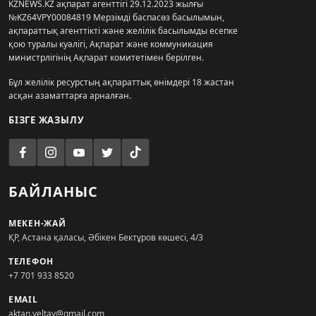
KZNEWS.KZ ақпарат агенттігі 29.12.2023 жылғы
№KZ64VPY00084819 Мерзімді баспасөз басылымын,
ақпараттық агенттікті және желілік басылымды есепке
қою туралы куәлігі, Ақпарат және коммуникация
министрлігінің Ақпарат комитетімен берілген.
Бұл желілік ресурстың ақпараттық өнімдері 18 жастан
асқан азаматтарға арналған.
БІЗГЕ ЖАЗЫЛУ
БАЙЛАНЫС
МЕКЕН-ЖАЙ
ҚР, Астана қаласы, Әбікен Бектұров көшесі, 4/3
ТЕЛЕФОН
+7 701 933 8520
EMAIL
aktan.yeltay@gmail.com