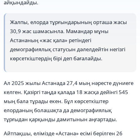
айқындайды.
Жалпы, елорда тұрғындарының орташа жасы
30,9 жас шамасынла. Мамандар мұны
Астананың «жас қала» ретіндегі
демографиялық статусын дәлелдейтін негізгі
көрсеткіштердің бірі деп бағалайды.
Ал 2025 жылы Астанада 27,4 мың нәресте дүниеге
келген. Қазіргі таңда қалада 18 жасқа дейінгі 545
мың бала тұрады екен. Бұл көрсеткіштер
елорданың болашақта да демографиялық
тұрғыдан қарқынды дамитынын аңғартады.
Айтпақшы, елімізде «Астана» есімі берілген 26