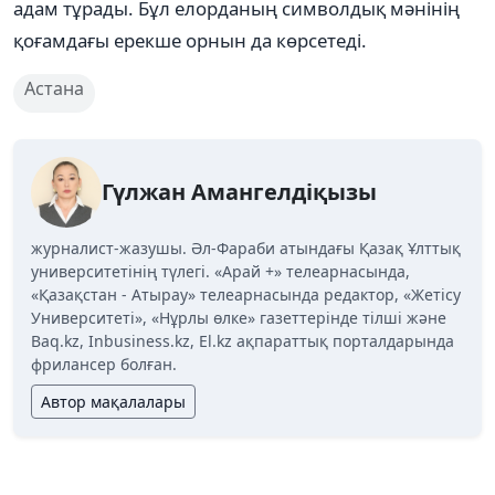
адам тұрады. Бұл елорданың символдық мәнінің
қоғамдағы ерекше орнын да көрсетеді.
Астана
Гүлжан Амангелдіқызы
журналист-жазушы. Әл-Фараби атындағы Қазақ Ұлттық
университетінің түлегі. «Арай +» телеарнасында,
«Қазақстан - Атырау» телеарнасында редактор, «Жетісу
Университеті», «Нұрлы өлке» газеттерінде тілші және
Baq.kz, Inbusiness.kz, El.kz ақпараттық порталдарында
фрилансер болған.
Автор мақалалары