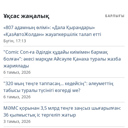
Ұқсас жаңалық
БАРЛЫҒЫ
«807 адамның өлімі»: «Дала Қырандары»
«ҚазАвтоЖолдан» жауапкершілік талап етті
Бүгін, 17:13
"Comic Con-ға Әділдік құдайы киімімен бармақ
болған": әкесі марқұм Айсәуле Қанаха туралы жазба
жариялады
6 тамыз, 2026
"320 мың теңге таппасаң... кедейсің": әлеуметтің
табысы туралы түсінігі өзгерді ме?
6 тамыз, 2026
МӘМС қорынан 3,5 млрд теңге заңсыз шығарылған:
36 қылмыстық іс тергеліп жатыр
3 тамыз, 2026