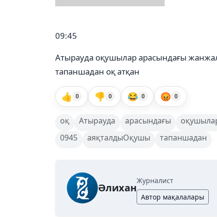
09:45
Атырауда оқушылар арасындағы жанжа
тапаншадан оқ атқан
👍
👎
😂
😡
0
0
0
0
оқ
Атырауда
арасындағы
оқушыла
0945
аяқталдыОқушы
тапаншадан
Журналист
Әлихан
Автор мақалалары