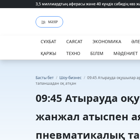
3,5 миллиардтың аферасы және 40 күндік сәбидің көз
3,5 миллиардтың аферасы және 40 күндік сәбидің көз
МӘЗІР
СҰХБАТ
САЯСАТ
ЭКОНОМИКА
ӘЛ
ҚАРЖЫ
ТЕХНО
БІЛІМ
МӘДЕНИЕТ
Басты бет
/
Шоу-бизнес
/
09:45 Атырауда оқушылар 
тапаншадан оқ атқан
09:45 Атырауда о
жанжал атыспен 
пневматикалық та