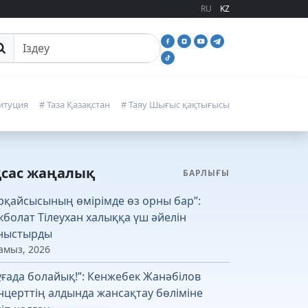
RU
KZ
йттан іздеу
итуция
# Таза Қазақстан
# Таяу Шығыс қақтығысы
қсас жаңалық
БАРЛЫҒЫ
рқайсысының өмірімде өз орны бар”:
кболат Тілеухан халыққа үш әйелін
ныстырды
амыз, 2026
ұғада болайық!”: Кенжебек Жанәбілов
нцерттің алдында жансақтау бөліміне