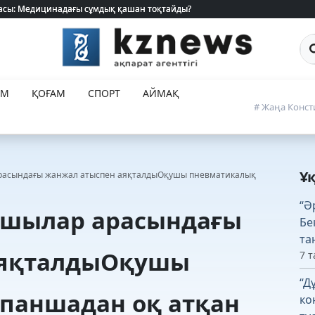
 жасы: Медицинадағы сұмдық қашан тоқтайды?
 жасы: Медицинадағы сұмдық қашан тоқтайды?
Са
ЕМ
ҚОҒАМ
СПОРТ
АЙМАҚ
# Жаңа Конст
Ұ
арасындағы жанжал атыспен аяқталдыОқушы пневматикалық
“Ә
қушылар арасындағы
Бе
та
аяқталдыОқушы
7 т
“Д
паншадан оқ атқан
ко