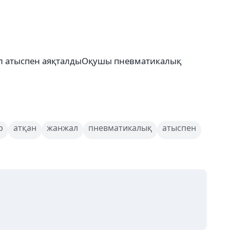
л атыспен аяқталдыОқушы пневматикалық
р
атқан
жанжал
пневматикалық
атыспен