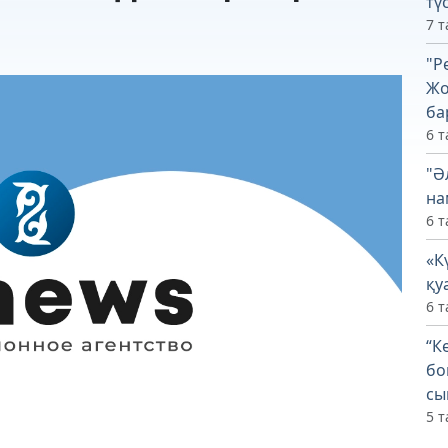
тү
7 т
"Р
Жо
ба
6 т
"Ә
на
6 т
«К
қу
6 т
“К
бо
сы
5 т