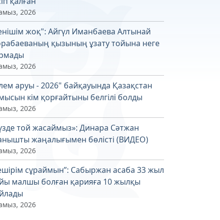
сіп қалған
амыз, 2026
енішім жоқ": Айгүл Иманбаева Алтынай
рабаеваның қызының ұзату тойына неге
рмады
амыз, 2026
лем аруы - 2026" байқауында Қазақстан
мысын кім қорғайтыны белгілі болды
амыз, 2026
үзде той жасаймыз»: Динара Сәтжан
анышты жаңалығымен бөлісті (ВИДЕО)
амыз, 2026
ешірім сұраймын”: Сабыржан асаба 33 жыл
йы малшы болған қарияға 10 жылқы
йлады
амыз, 2026