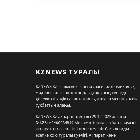
KZNEWS ТУРАЛЫ
KZNEWS.KZ - еліміздегі басты саяси, экономикалық,
мәдени және спорт жаңалықтарының сенімді
дереккөзі. Үздік сараптамалық мақала мен шынайы
сұқбаттың алаңы.
KZNEWS.KZ ақпарат агенттігі 29.12.2023 жылғы
№KZ64VPY00084819 Мерзімді баспасөз басылымын,
ақпараттық агенттікті және желілік басылымды
есепке қою туралы куәлігі, Ақпарат және