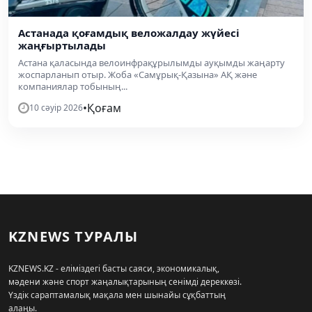
Астанада қоғамдық веложалдау жүйесі
жаңғыртылады
Астана қаласында велоинфрақұрылымды ауқымды жаңарту
жоспарланып отыр. Жоба «Самұрық-Қазына» АҚ және
компаниялар тобының...
•
Қоғам
10 сәуір 2026
KZNEWS ТУРАЛЫ
KZNEWS.KZ - еліміздегі басты саяси, экономикалық,
мәдени және спорт жаңалықтарының сенімді дереккөзі.
Үздік сараптамалық мақала мен шынайы сұқбаттың
алаңы.