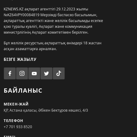
KZNEWS.KZ ақпарат агенттігі 29.12.2023 жылғы
№KZ64VPY00084819 Мерзімді баспасөз басылымын,
ақпараттық агенттікті және желілік басылымды есепке
қою туралы куәлігі, Ақпарат және коммуникация
министрлігінің Ақпарат комитетімен берілген.
Бұл желілік ресурстың ақпараттық өнімдері 18 жастан
асқан азаматтарға арналған.
БІЗГЕ ЖАЗЫЛУ
БАЙЛАНЫС
МЕКЕН-ЖАЙ
ҚР, Астана қаласы, Әбікен Бектұров көшесі, 4/3
ТЕЛЕФОН
+7 701 933 8520