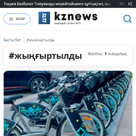
Тоқаев Бекболат Тілеуханды мерейтойымен құттықтап, шығармашылық т
Тоқаев Бекболат Тілеуханды мерейтойымен құттықтап, шығармашылық т
RU
KZ
МӘЗІР
Басты бет
/
#жыңғыртылды
#жыңғыртылды
Жалпы:
1
жаңалық