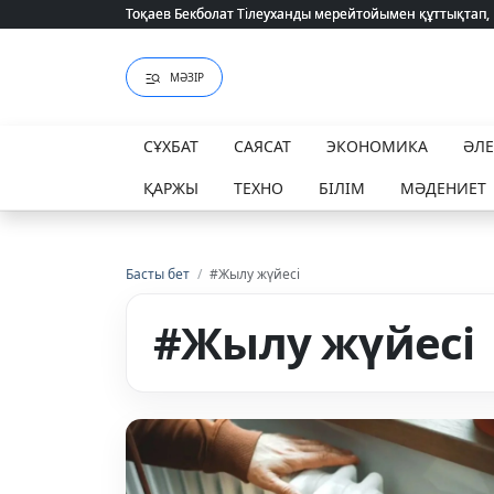
Тоқаев Бекболат Тілеуханды мерейтойымен құттықтап,
Тоқаев Бекболат Тілеуханды мерейтойымен құттықтап,
МӘЗІР
СҰХБАТ
САЯСАТ
ЭКОНОМИКА
ӘЛ
ҚАРЖЫ
ТЕХНО
БІЛІМ
МӘДЕНИЕТ
Басты бет
/
#Жылу жүйесі
#Жылу жүйесі