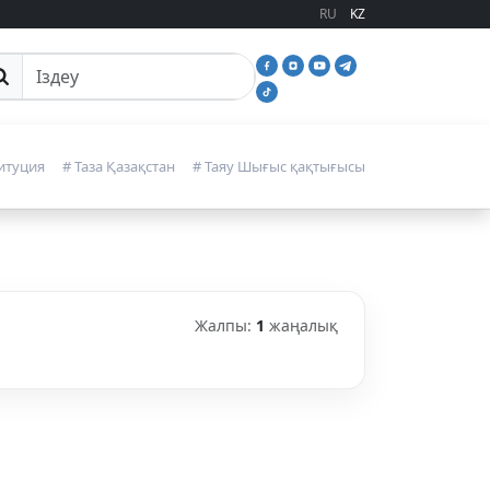
RU
KZ
йттан іздеу
итуция
# Таза Қазақстан
# Таяу Шығыс қақтығысы
Жалпы:
1
жаңалық