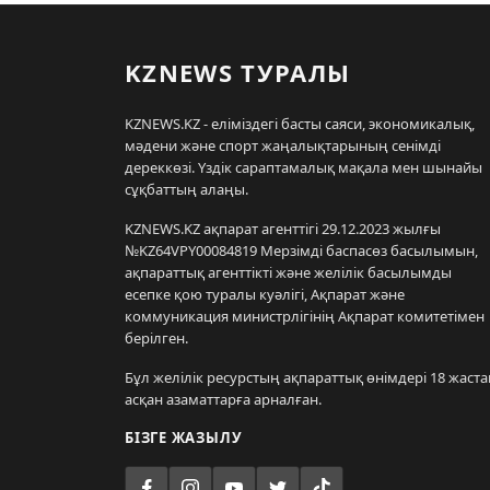
KZNEWS ТУРАЛЫ
KZNEWS.KZ - еліміздегі басты саяси, экономикалық,
мәдени және спорт жаңалықтарының сенімді
дереккөзі. Үздік сараптамалық мақала мен шынайы
сұқбаттың алаңы.
KZNEWS.KZ ақпарат агенттігі 29.12.2023 жылғы
№KZ64VPY00084819 Мерзімді баспасөз басылымын,
ақпараттық агенттікті және желілік басылымды
есепке қою туралы куәлігі, Ақпарат және
коммуникация министрлігінің Ақпарат комитетімен
берілген.
Бұл желілік ресурстың ақпараттық өнімдері 18 жаста
асқан азаматтарға арналған.
БІЗГЕ ЖАЗЫЛУ