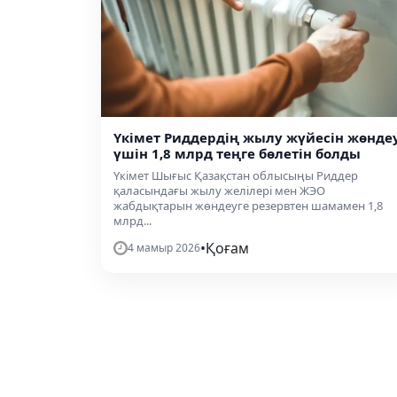
Үкімет Риддердің жылу жүйесін жөнде
үшін 1,8 млрд теңге бөлетін болды
Үкімет Шығыс Қазақстан облысыңы Риддер
қаласындағы жылу желілері мен ЖЭО
жабдықтарын жөндеуге резервтен шамамен 1,8
млрд...
•
Қоғам
4 мамыр 2026