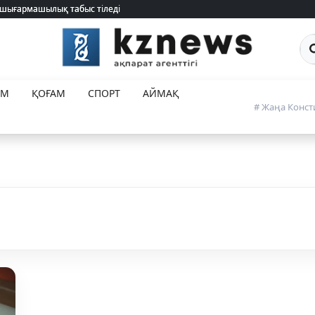
 шығармашылық табыс тіледі
 шығармашылық табыс тіледі
Са
ЕМ
ҚОҒАМ
СПОРТ
АЙМАҚ
# Жаңа Конст