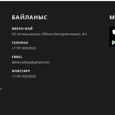
БАЙЛАНЫС
М
МЕКЕН-ЖАЙ
ҚР, Астана қаласы, Әбікен Бектұров көшесі, 4/3
ТЕЛЕФОН
+7 701 933 8520
EMAIL
aktan.yeltay@gmail.com
WHATSAPP
+7 701 933 8520
н