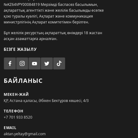
№KZ64VPY00084819 Мерзімді баспасөз басылымын,
ақпараттық агенттікті және желілік басылымды есепке
қою туралы куәлігі, Ақпарат және коммуникация
министрлігінің Ақпарат комитетімен берілген.
Бұл желілік ресурстың ақпараттық өнімдері 18 жастан
асқан азаматтарға арналған.
БІЗГЕ ЖАЗЫЛУ
БАЙЛАНЫС
МЕКЕН-ЖАЙ
ҚР, Астана қаласы, Әбікен Бектұров көшесі, 4/3
ТЕЛЕФОН
+7 701 933 8520
EMAIL
aktan.yeltay@gmail.com