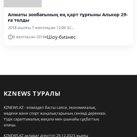
Алматы зообағының ең қарт тұрғыны Алькор 29-
ға толды
2018 жылғы 7 желтоқсан 12:06 32...
•
Шоу-бизнес
8 желтоқсан 2018
KZNEWS ТУРАЛЫ
KZNEWS.KZ - еліміздегі басты саяси, экономикалық,
мәдени және спорт жаңалықтарының сенімді дереккөзі.
Үздік сараптамалық мақала мен шынайы сұқбаттың
алаңы.
KZNEWS.KZ ақпарат агенттігі 29.12.2023 жылғы