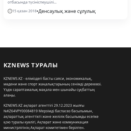
отбасында түсініспеушілі...
•
Денсаулық және сұлулық
15 қазан 2018
KZNEWS ТУРАЛЫ
KZNEWS.KZ - еліміздегі басты саяси, экономикалық,
мәдени және спорт жаңалықтарының сенімді дереккөзі.
Үздік сараптамалық мақала мен шынайы сұқбаттың
алаңы.
KZNEWS.KZ ақпарат агенттігі 29.12.2023 жылғы
№KZ64VPY00084819 Мерзімді баспасөз басылымын,
ақпараттық агенттікті және желілік басылымды есепке
қою туралы куәлігі, Ақпарат және коммуникация
министрлігінің Ақпарат комитетімен берілген.