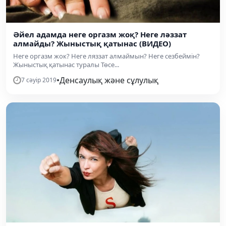
Әйел адамда неге оргазм жоқ? Неге ләззат
алмайды? Жыныстық қатынас (ВИДЕО)
Неге оргазм жок? Неге ляззат алмаймын? Неге сезбеймін?
Жыныстық қатынас туралы Төсе...
•
Денсаулық және сұлулық
7 сәуір 2019