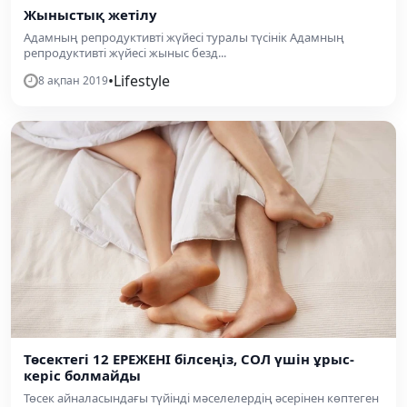
Жыныстық жетілу
Адамның репродуктивті жүйесі туралы түсінік Адамның
репродуктивті жүйесі жыныс безд...
•
Lifestyle
8 ақпан 2019
Төсектегі 12 ЕРЕЖЕНІ білсеңіз, СОЛ үшін ұрыс-
керіс болмайды
Төсек айналасындағы түйінді мәселелердің әсерінен көптеген