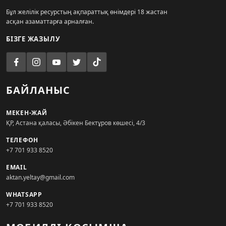
Бұл желілік ресурстың ақпараттық өнімдері 18 жастан
асқан азаматтарға арналған.
БІЗГЕ ЖАЗЫЛУ
БАЙЛАНЫС
МЕКЕН-ЖАЙ
ҚР, Астана қаласы, Әбікен Бектұров көшесі, 4/3
ТЕЛЕФОН
+7 701 933 8520
EMAIL
aktan.yeltay@gmail.com
WHATSAPP
+7 701 933 8520