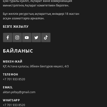
қою туралы куәлігі, Ақпарат және коммуникация
министрлігінің Ақпарат комитетімен берілген.
Бұл желілік ресурстың ақпараттық өнімдері 18 жастан
асқан азаматтарға арналған.
БІЗГЕ ЖАЗЫЛУ
БАЙЛАНЫС
МЕКЕН-ЖАЙ
ҚР, Астана қаласы, Әбікен Бектұров көшесі, 4/3
ТЕЛЕФОН
+7 701 933 8520
EMAIL
aktan.yeltay@gmail.com
WHATSAPP
+7 701 933 8520