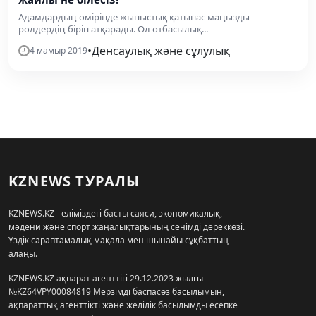
Адамдардың өмірінде жыныстық қатынас маңызды
рөлдердің бірін атқарады. Ол отбасылық...
•
Денсаулық және сұлулық
4 мамыр 2019
KZNEWS ТУРАЛЫ
KZNEWS.KZ - еліміздегі басты саяси, экономикалық,
мәдени және спорт жаңалықтарының сенімді дереккөзі.
Үздік сараптамалық мақала мен шынайы сұқбаттың
алаңы.
KZNEWS.KZ ақпарат агенттігі 29.12.2023 жылғы
№KZ64VPY00084819 Мерзімді баспасөз басылымын,
ақпараттық агенттікті және желілік басылымды есепке