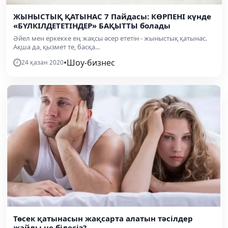
ЖЫНЫСТЫҚ ҚАТЫНАС 7 Пайдасы: КӨРПЕНІ күнде
«БҮЛКІЛДЕТЕТІНДЕР» БАҚЫТТЫ болады
Әйел мен еркекке ең жақсы әсер ететін - жыныстық қатынас.
Ақша да, қызмет те, басқа...
•
Шоу-бизнес
24 қазан 2020
Төсек қатынасын жақсарта алатын тәсілдер
жайлы не білесіз?