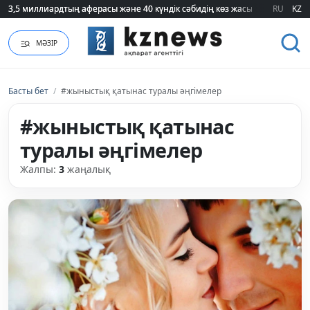
3,5 миллиардтың аферасы және 40 күндік сәбидің көз жасы: Медицинад
3,5 миллиардтың аферасы және 40 күндік сәбидің көз жасы: Медицинад
RU
KZ
МӘЗІР
Басты бет
/
#жыныстық қатынас туралы əңгімелер
#жыныстық қатынас
туралы əңгімелер
Жалпы:
3
жаңалық