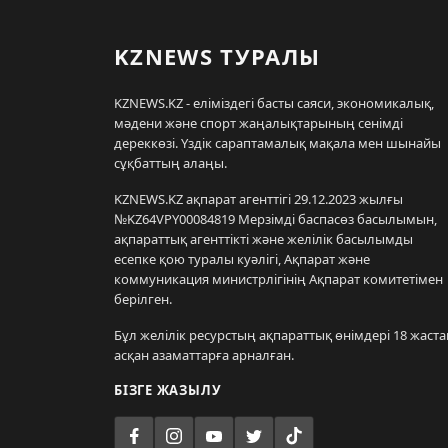
KZNEWS ТУРАЛЫ
KZNEWS.KZ - еліміздегі басты саяси, экономикалық,
мәдени және спорт жаңалықтарының сенімді
дереккөзі. Үздік сараптамалық мақала мен шынайы
сұқбаттың алаңы.
KZNEWS.KZ ақпарат агенттігі 29.12.2023 жылғы
№KZ64VPY00084819 Мерзімді баспасөз басылымын,
ақпараттық агенттікті және желілік басылымды
есепке қою туралы куәлігі, Ақпарат және
коммуникация министрлігінің Ақпарат комитетімен
берілген.
Бұл желілік ресурстың ақпараттық өнімдері 18 жаста
асқан азаматтарға арналған.
БІЗГЕ ЖАЗЫЛУ