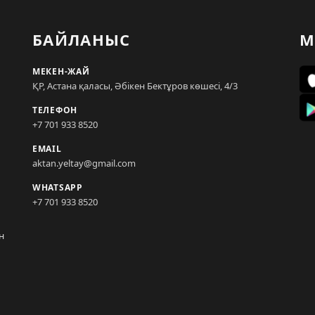
БАЙЛАНЫС
М
МЕКЕН-ЖАЙ
ҚР, Астана қаласы, Әбікен Бектұров көшесі, 4/3
ТЕЛЕФОН
+7 701 933 8520
EMAIL
aktan.yeltay@gmail.com
WHATSAPP
+7 701 933 8520
н