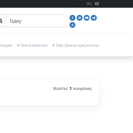
RU
KZ
йттан іздеу
итуция
# Таза Қазақстан
# Таяу Шығыс қақтығысы
Жалпы:
1
жаңалық