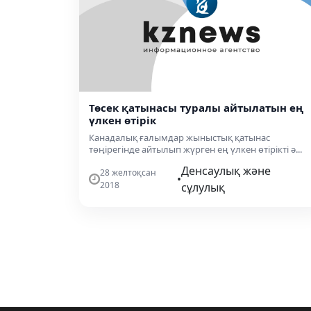
Төсек қатынасы туралы айтылатын ең
үлкен өтірік
Канадалық ғалымдар жыныстық қатынас
төңірегінде айтылып жүрген ең үлкен өтірікті ә...
Денсаулық және
28 желтоқсан
•
2018
сұлулық