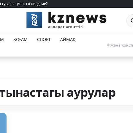
Са
ЕМ
ҚОҒАМ
СПОРТ
АЙМАҚ
# Жаңа Конст
тынастагы аурулар