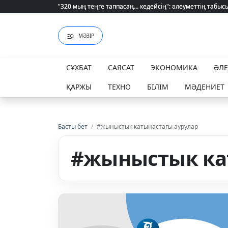
Қайрат Боранбаев лауазымды қызметке тағайындалды
МӘЗІР
СҰХБАТ
САЯСАТ
ЭКОНОМИКА
ӘЛ
ҚАРЖЫ
ТЕХНО
БІЛІМ
МӘДЕНИЕТ
Басты бет
/
#жыныстык катынастагы аурулар
#жыныстык ка