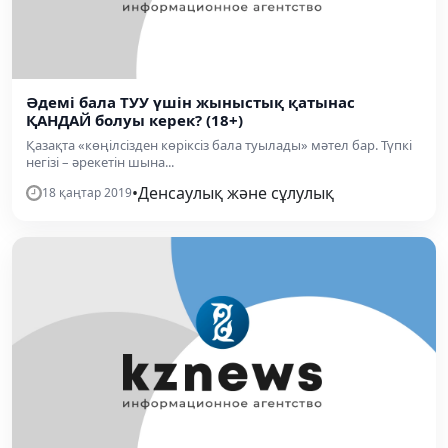
Әдемі бала ТУУ үшін жыныстық қатынас
ҚАНДАЙ болуы керек? (18+)
Қазақта «көңілсізден көріксіз бала туылады» мәтел бар. Түпкі
негізі – әрекетін шына...
•
Денсаулық және сұлулық
18 қаңтар 2019