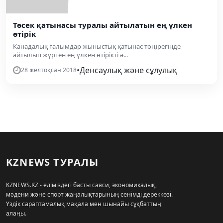
Төсек қатынасы туралы айтылатын ең үлкен
өтірік
Канадалық ғалымдар жыныстық қатынас төңірегінде
айтылып жүрген ең үлкен өтірікті ә...
•
Денсаулық және сұлулық
28 желтоқсан 2018
KZNEWS ТУРАЛЫ
KZNEWS.KZ - еліміздегі басты саяси, экономикалық,
мәдени және спорт жаңалықтарының сенімді дереккөзі.
Үздік сараптамалық мақала мен шынайы сұқбаттың
алаңы.