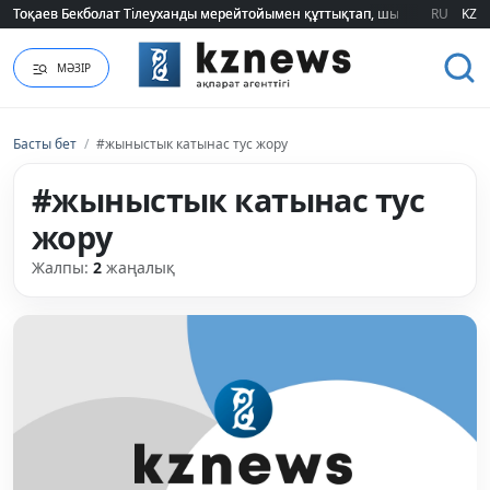
Тоқаев Бекболат Тілеуханды мерейтойымен құттықтап, шығармашылық т
Тоқаев Бекболат Тілеуханды мерейтойымен құттықтап, шығармашылық т
RU
KZ
МӘЗІР
Басты бет
/
#жыныстык катынас тус жору
#жыныстык катынас тус
жору
Жалпы:
2
жаңалық