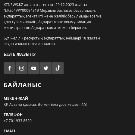
KZNEWS.KZ ақпарат агенттігі 29.12.2023 жылғы
№KZ64VPY00084819 Мерзімді баспасөз басылымын,
ақпараттық агенттікті және желілік басылымды есепке
қою туралы куәлігі, Ақпарат және коммуникация
министрлігінің Ақпарат комитетімен берілген.
Бұл желілік ресурстың ақпараттық өнімдері 18 жастан
асқан азаматтарға арналған.
БІЗГЕ ЖАЗЫЛУ
БАЙЛАНЫС
МЕКЕН-ЖАЙ
ҚР, Астана қаласы, Әбікен Бектұров көшесі, 4/3
ТЕЛЕФОН
+7 701 933 8520
EMAIL