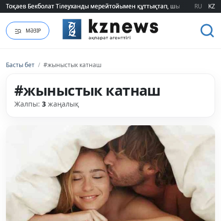
Тоқаев Бекболат Тілеуханды мерейтойымен құттықтап, шығармашылық т
Тоқаев Бекболат Тілеуханды мерейтойымен құттықтап, шығармашылық т
RU
KZ
МӘЗІР
Басты бет
/
#жыныстык катнаш
#жыныстык катнаш
Жалпы:
3
жаңалық