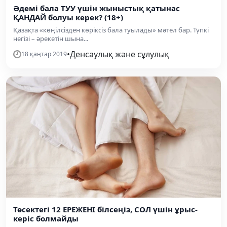
Әдемі бала ТУУ үшін жыныстық қатынас
ҚАНДАЙ болуы керек? (18+)
Қазақта «көңілсізден көріксіз бала туылады» мәтел бар. Түпкі
негізі – әрекетін шына...
•
Денсаулық және сұлулық
18 қаңтар 2019
Төсектегі 12 ЕРЕЖЕНІ білсеңіз, СОЛ үшін ұрыс-
керіс болмайды