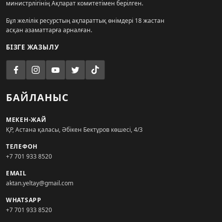
министрлігінің Ақпарат комитетімен берілген.
Бұл желілік ресурстың ақпараттық өнімдері 18 жастан
асқан азаматтарға арналған.
БІЗГЕ ЖАЗЫЛУ
БАЙЛАНЫС
МЕКЕН-ЖАЙ
ҚР, Астана қаласы, Әбікен Бектұров көшесі, 4/3
ТЕЛЕФОН
+7 701 933 8520
EMAIL
aktan.yeltay@gmail.com
WHATSAPP
+7 701 933 8520