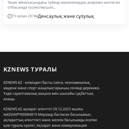
Төсек айналасындағы түйінді мәселелердің әсерінен көптеген
отбасында түсініспеушілі...
•
Денсаулық және сұлулық
15 қазан 2018
KZNEWS ТУРАЛЫ
KZNEWS.KZ - еліміздегі басты саяси, экономикалық,
мәдени және спорт жаңалықтарының сенімді дереккөзі.
Үздік сараптамалық мақала мен шынайы сұқбаттың
алаңы.
KZNEWS.KZ ақпарат агенттігі 29.12.2023 жылғы
№KZ64VPY00084819 Мерзімді баспасөз басылымын,
ақпараттық агенттікті және желілік басылымды есепке
қою туралы куәлігі, Ақпарат және коммуникация