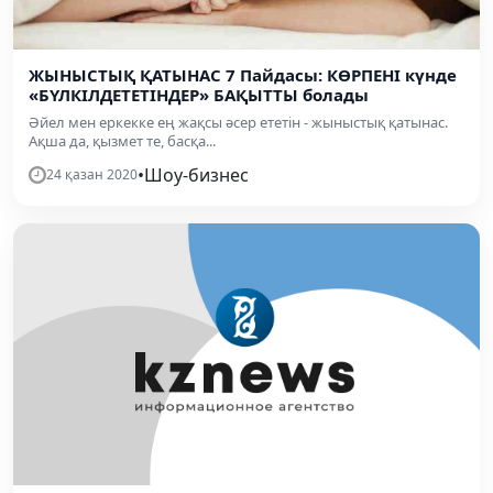
ЖЫНЫСТЫҚ ҚАТЫНАС 7 Пайдасы: КӨРПЕНІ күнде
«БҮЛКІЛДЕТЕТІНДЕР» БАҚЫТТЫ болады
Әйел мен еркекке ең жақсы әсер ететін - жыныстық қатынас.
Ақша да, қызмет те, басқа...
•
Шоу-бизнес
24 қазан 2020