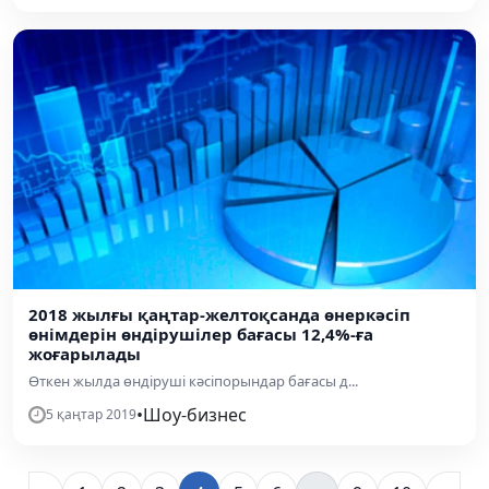
2018 жылғы қаңтар-желтоқсанда өнеркәсіп
өнімдерін өндірушілер бағасы 12,4%-ға
жоғарылады
Өткен жылда өндіруші кәсіпорындар бағасы д...
•
Шоу-бизнес
5 қаңтар 2019