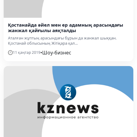
Қостанайда әйел мен ер адамның арасындағы
жанжал қайғылы аяқталды
Аталған жұптың арасындағы бұрын да жанжал шыққан.
Қостанай облысының Жітіқара қал...
•
Шоу-бизнес
11 қаңтар 2019