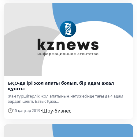
БҚО-да ірі жол апаты болып, бір адам ажал
құшты
Жан түршігерлік жол апатының нәтижесінде тағы да 4 адам
зардап шекті. Батыс Қаза...
•
Шоу-бизнес
15 қаңтар 2019