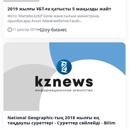
2019 жылғы ҰБТ-ға қатысты 5 маңызды жайт
Фото: Martebe.kzҚР Білім және ғылым министрінің
орынбасары Асхат Аймағамбетов Faceb...
•
Шоу-бизнес
11 қаңтар 2019
National Geographic-тың 2018 жылғы ең
таңдаулы суреттері - Суреттер сөйлейді - Bilim