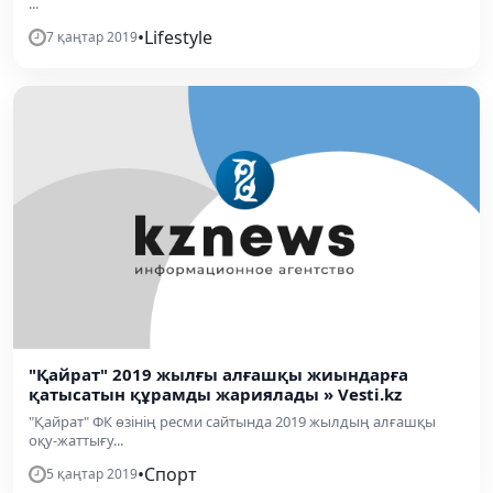
...
•
Lifestyle
7 қаңтар 2019
"Қайрат" 2019 жылғы алғашқы жиындарға
қатысатын құрамды жариялады » Vesti.kz
"Қайрат" ФК өзінің ресми сайтында 2019 жылдың алғашқы
оқу-жаттығу...
•
Спорт
5 қаңтар 2019