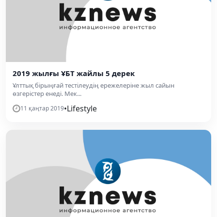
2019 жылғы ҰБТ жайлы 5 дерек
Ұлттық бірыңғай тестілеудің ережелеріне жыл сайын
өзгерістер енеді. Мек...
•
Lifestyle
11 қаңтар 2019