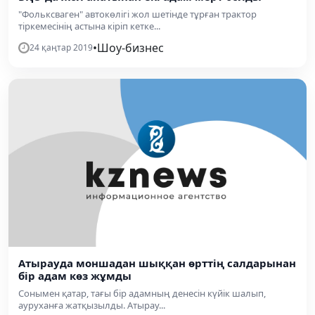
"Фольксваген" автокөлігі жол шетінде тұрған трактор
тіркемесінің астына кіріп кетке...
•
Шоу-бизнес
24 қаңтар 2019
Атырауда моншадан шыққан өрттің салдарынан
бір адам көз жұмды
Сонымен қатар, тағы бір адамның денесін күйік шалып,
ауруханға жатқызылды. Атырау...