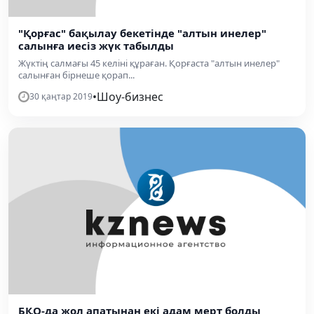
"Қорғас" бақылау бекетінде "алтын инелер"
салынға иесіз жүк табылды
Жүктің салмағы 45 келіні құраған. Қорғаста "алтын инелер"
салынған бірнеше қорап...
•
Шоу-бизнес
30 қаңтар 2019
БҚО-да жол апатынан екі адам мерт болды