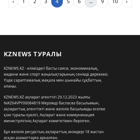
‹
1
2
3
4
5
6
...
9
10
›
KZNEWS ТУРАЛЫ
KZNEWS.KZ - еліміздегі басты саяси, экономикалық,
мәдени және спорт жаңалықтарының сенімді дереккөзі.
Үздік сараптамалық мақала мен шынайы сұқбаттың
алаңы.
KZNEWS.KZ ақпарат агенттігі 29.12.2023 жылғы
№KZ64VPY00084819 Мерзімді баспасөз басылымын,
ақпараттық агенттікті және желілік басылымды есепке
қою туралы куәлігі, Ақпарат және коммуникация
министрлігінің Ақпарат комитетімен берілген.
Бұл желілік ресурстың ақпараттық өнімдері 18 жастан
асқан азаматтарға арналған.