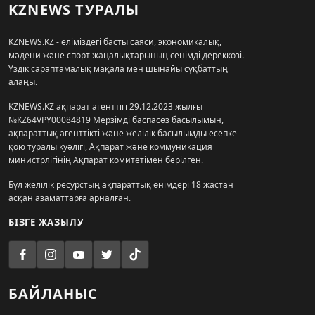
KZNEWS ТУРАЛЫ
KZNEWS.KZ - еліміздегі басты саяси, экономикалық,
мәдени және спорт жаңалықтарының сенімді дереккөзі.
Үздік сараптамалық мақала мен шынайы сұқбаттың
алаңы.
KZNEWS.KZ ақпарат агенттігі 29.12.2023 жылғы
№KZ64VPY00084819 Мерзімді баспасөз басылымын,
ақпараттық агенттікті және желілік басылымды есепке
қою туралы куәлігі, Ақпарат және коммуникация
министрлігінің Ақпарат комитетімен берілген.
Бұл желілік ресурстың ақпараттық өнімдері 18 жастан
асқан азаматтарға арналған.
БІЗГЕ ЖАЗЫЛУ
БАЙЛАНЫС