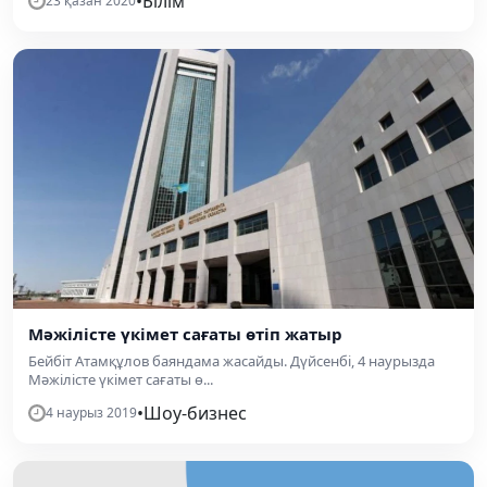
•
Білім
23 қазан 2020
Мәжілісте үкімет сағаты өтіп жатыр
Бейбіт Атамқұлов баяндама жасайды. Дүйсенбі, 4 наурызда
Мәжілісте үкімет сағаты ө...
•
Шоу-бизнес
4 наурыз 2019