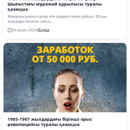
Шығыстағы мұражай құрылысы туралы
қазақша
Жиырмасыншы ғасыр өте күрделі және қайшы. 90-шы
жылдары болған саяси,...
•
Білім
30 қазан 2020
1905-1907 жылдардағы бірінші орыс
революциясы туралы қазақша