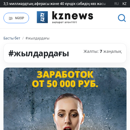
3,5 миллиардтың аферасы және 40 күндік сәбидің көз жасы: Медицинад
3,5 миллиардтың аферасы және 40 күндік сәбидің көз жасы: Медицинад
RU
KZ
МӘЗІР
Басты бет
/
#жылдардағы
#жылдардағы
Жалпы:
7
жаңалық