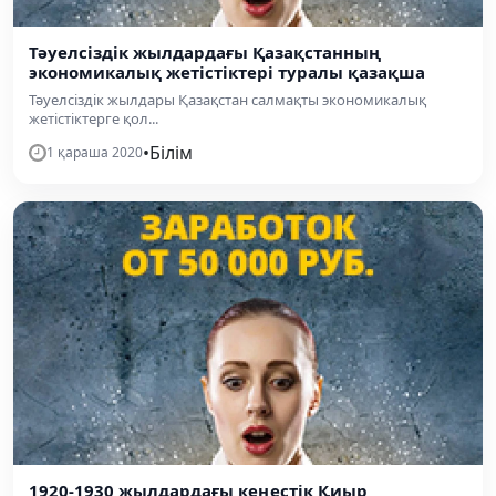
Тәуелсіздік жылдардағы Қазақстанның
экономикалық жетістіктері туралы қазақша
Тәуелсіздік жылдары Қазақстан салмақты экономикалық
жетістіктерге қол...
•
Білім
1 қараша 2020
1920-1930 жылдардағы кеңестік Қиыр