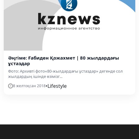
Әңгіме: Ғабиден Қожахмет | 80 жылдардағы
ұстаздар
Фото: Архивті фото«80-жылдардағы ұстаздар» дегенде сол
жылдардың ішінде өзімізг...
•
Lifestyle
8 желтоқсан 2018