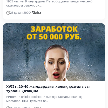
1905 жылғы 9 қаңтардағы Петербордағы қанды жексенбі
оқиғалары революци...
•
Білім
25 қазан 2020
XVII ғ. 20-40 жылдардағы халық қозғалысы
туралы қазақша
Ришелье өзінің ішкі және сыртқы саясатын халық
массаларының қатыгез те...