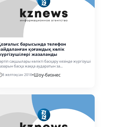
Қозғалыс барысында телефон
пайдаланған қоғамдық көлік
жүргізушілері жазаланды
әртіп сақшылары көлікті басқару кезінде жүргізуші
азарын басқа жаққа аударатын за...
•
Шоу-бизнес
8 желтоқсан 2018