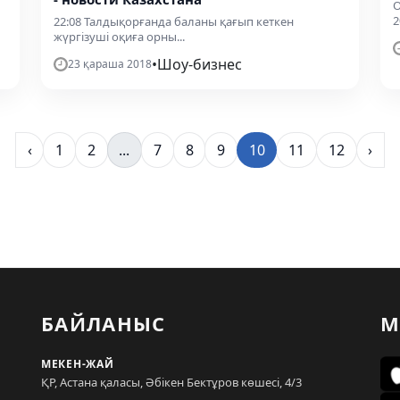
О
2
22:08 Талдықорғанда баланы қағып кеткен
жүргізуші оқиға орны...
•
Шоу-бизнес
23 қараша 2018
‹
1
2
...
7
8
9
10
11
12
›
БАЙЛАНЫС
М
МЕКЕН-ЖАЙ
ҚР, Астана қаласы, Әбікен Бектұров көшесі, 4/3