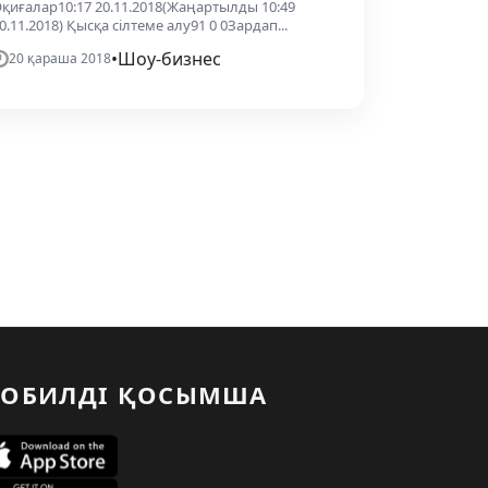
қиғалар10:17 20.11.2018(Жаңартылды 10:49
0.11.2018) Қысқа сілтеме алу91 0 0Зардап...
•
Шоу-бизнес
20 қараша 2018
ОБИЛДІ ҚОСЫМША