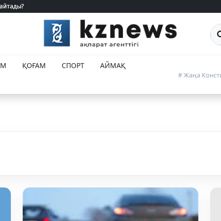
 айтады?
 айтады?
Са
ЕМ
ҚОҒАМ
СПОРТ
АЙМАҚ
# Жаңа Конст