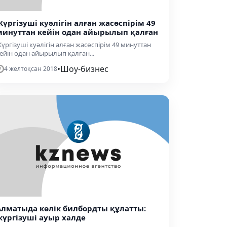
​Жүргізуші куәлігін алған жасөспірім 49
минуттан кейін одан айырылып қалған
Жүргізуші куәлігін алған жасөспірім 49 минуттан
ейін одан айырылып қалған...
•
Шоу-бизнес
4 желтоқсан 2018
Алматыда көлік билбордты құлатты:
жүргізуші ауыр халде