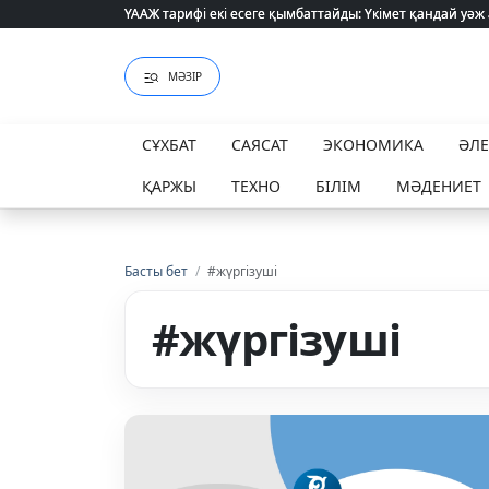
ҮААЖ тарифі екі есеге қымбаттайды: Үкімет қандай уәж
ҮААЖ тарифі екі есеге қымбаттайды: Үкімет қандай уәж
МӘЗІР
СҰХБАТ
САЯСАТ
ЭКОНОМИКА
ӘЛ
ҚАРЖЫ
ТЕХНО
БІЛІМ
МӘДЕНИЕТ
Басты бет
/
#жүргізуші
#жүргізуші