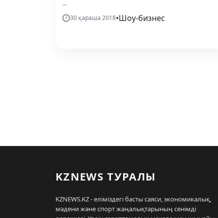
...
•
Шоу-бизнес
30 қараша 2018
KZNEWS ТУРАЛЫ
KZNEWS.KZ - еліміздегі басты саяси, экономикалық,
мәдени және спорт жаңалықтарының сенімді