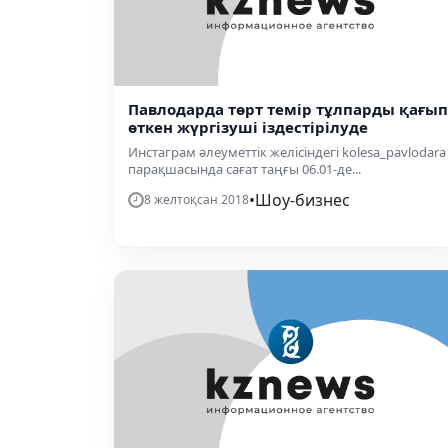
Павлодарда төрт темір тұлпарды қағып
өткен жүргізуші іздестірілуде
Инстаграм әлеуметтік желісіндегі kolesa_pavlodara
парақшасында сағат таңғы 06.01-де...
•
Шоу-бизнес
8 желтоқсан 2018