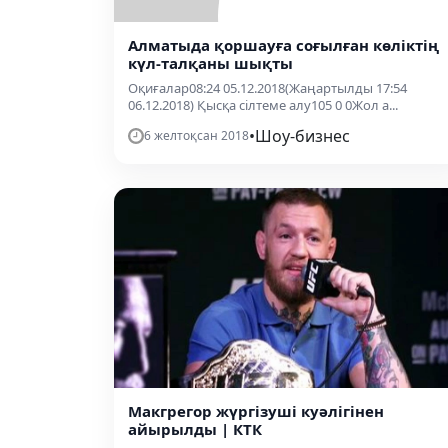
Алматыда қоршауға соғылған көліктің
күл-талқаны шықты
Оқиғалар08:24 05.12.2018(Жаңартылды 17:54
06.12.2018) Қысқа сілтеме алу105 0 0Жол а...
•
Шоу-бизнес
6 желтоқсан 2018
Макгрегор жүргізуші куәлігінен
айырылды | КТК