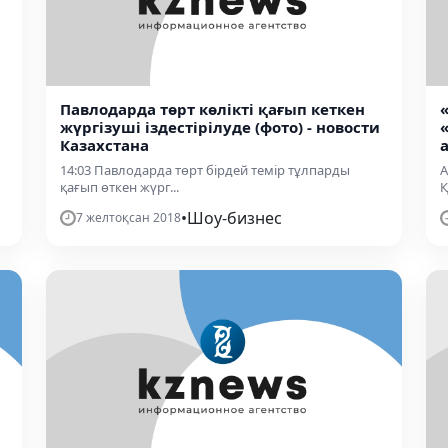
Павлодарда төрт көлікті қағып кеткен
жүргізуші іздестірілуде (фото) - новости
Казахстана
14:03 Павлодарда төрт бірдей темір тұлпарды
А
қағып өткен жүрг...
Қ
•
Шоу-бизнес
7 желтоқсан 2018