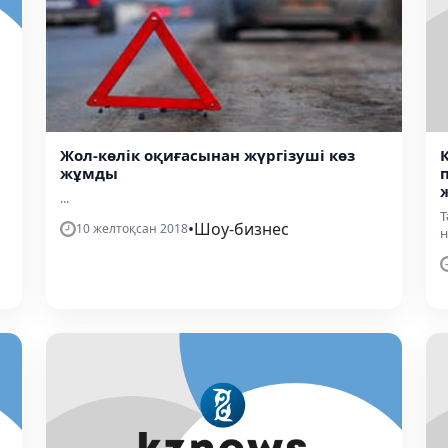
Жол-көлік оқиғасынан жүргізуші көз
жұмды
...
Т
•
Шоу-бизнес
10 желтоқсан 2018
н