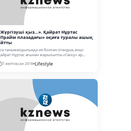
«Жүргізуші қыз…». Қайрат Нұртас
«Прайм плазадағы» оқиға туралы ашық
айтты
са танымалдылыққа ие болған отандық әнші
айрат Нұртас ағынан жарылыпты.«Гакку» ар...
•
Lifestyle
7 желтоқсан 2018