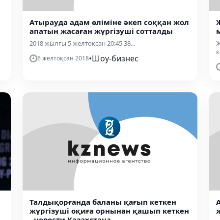
Атырауда адам өліміне әкеп соққан жол
апатын жасаған жүргізуші сотталды
2018 жылғы 5 желтоқсан 20:45 38...
​
к
•
Шоу-бизнес
6 желтоқсан 2018
Талдықорғанда баланы қағып кеткен
жүргізуші оқиға орнынан қашып кеткен
- новости Казахстана