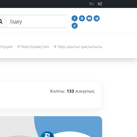
RU
KZ
йттан іздеу
итуция
# Таза Қазақстан
# Таяу Шығыс қақтығысы
Жалпы:
133
жаңалық