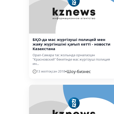
БҚО-да мас жүргізуші полицей мен
жаяу жүргіншіні қағып кетті - новости
Казахстана
Орал-Самара тас жолында орналасқан
"Красновский" бекетінде мас жүргізуші полиция
ин...
•
Шоу-бизнес
13 желтоқсан 2018