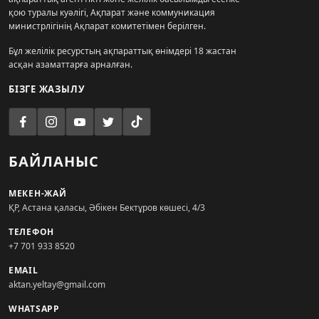
қою туралы куәлігі, Ақпарат және коммуникация
министрлігінің Ақпарат комитетімен берілген.
Бұл желілік ресурстың ақпараттық өнімдері 18 жастан
асқан азаматтарға арналған.
БІЗГЕ ЖАЗЫЛУ
БАЙЛАНЫС
МЕКЕН-ЖАЙ
ҚР, Астана қаласы, Әбікен Бектұров көшесі, 4/3
ТЕЛЕФОН
+7 701 933 8520
EMAIL
aktan.yeltay@gmail.com
WHATSAPP