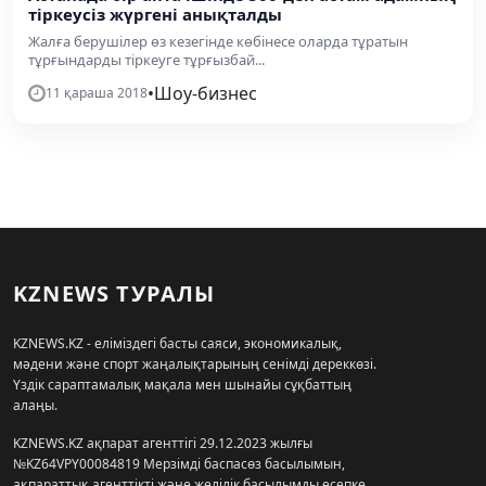
тіркеусіз жүргені анықталды
Жалға берушілер өз кезегінде көбінесе оларда тұратын
тұрғындарды тіркеуге тұрғызбай...
•
Шоу-бизнес
11 қараша 2018
KZNEWS ТУРАЛЫ
KZNEWS.KZ - еліміздегі басты саяси, экономикалық,
мәдени және спорт жаңалықтарының сенімді дереккөзі.
Үздік сараптамалық мақала мен шынайы сұқбаттың
алаңы.
KZNEWS.KZ ақпарат агенттігі 29.12.2023 жылғы
№KZ64VPY00084819 Мерзімді баспасөз басылымын,
ақпараттық агенттікті және желілік басылымды есепке