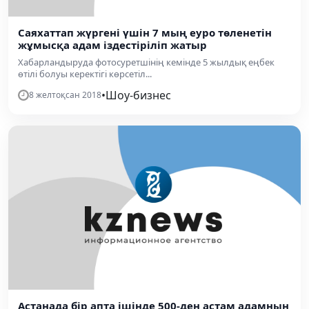
Саяхаттап жүргені үшін 7 мың еуро төленетін
жұмысқа адам іздестіріліп жатыр
Хабарландыруда фотосуретшінің кемінде 5 жылдық еңбек
өтілі болуы керектігі көрсетіл...
•
Шоу-бизнес
8 желтоқсан 2018
Астанада бір апта ішінде 500-ден астам адамның