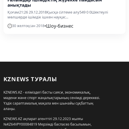
анықтады
Қоғам21:26 29.12.2018Қысқа сілтеме алу549 0 0Шектеулі
мөлшерде ішімдік ішкен науқас...
•
Шоу-бизнес
30 желтоқсан 2018
KZNEWS ТУРАЛЫ
KZNEWS.KZ - еліміздегі басты саяси, экономикалық,
мәдени және спорт жаңалықтарының сенімді дереккөзі.
Үздік сараптамалық мақала мен шынайы сұқбаттың
алаңы.
KZNEWS.KZ ақпарат агенттігі 29.12.2023 жылғы
№KZ64VPY00084819 Мерзімді баспасөз басылымын,