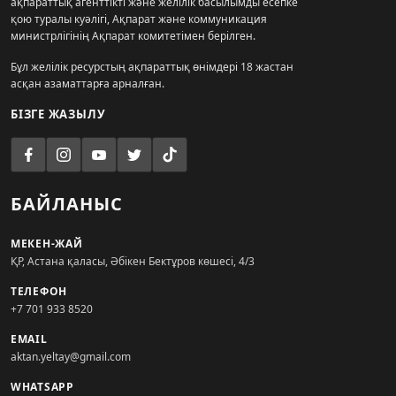
ақпараттық агенттікті және желілік басылымды есепке
қою туралы куәлігі, Ақпарат және коммуникация
министрлігінің Ақпарат комитетімен берілген.
Бұл желілік ресурстың ақпараттық өнімдері 18 жастан
асқан азаматтарға арналған.
БІЗГЕ ЖАЗЫЛУ
БАЙЛАНЫС
МЕКЕН-ЖАЙ
ҚР, Астана қаласы, Әбікен Бектұров көшесі, 4/3
ТЕЛЕФОН
+7 701 933 8520
EMAIL
aktan.yeltay@gmail.com
WHATSAPP