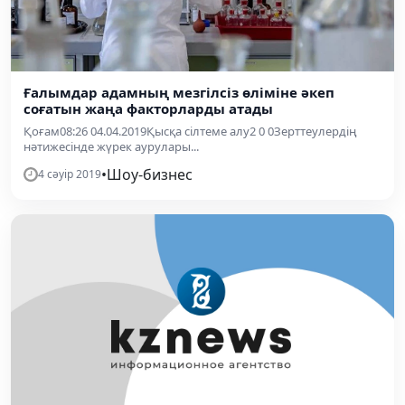
Ғалымдар адамның мезгілсіз өліміне әкеп
соғатын жаңа факторларды атады
Қоғам08:26 04.04.2019Қысқа сілтеме алу2 0 0Зерттеулердің
нәтижесінде жүрек аурулары...
•
Шоу-бизнес
4 сәуір 2019