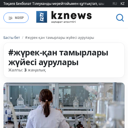
Тоқаев Бекболат Тілеуханды мерейтойымен құттықтап, шығармашылық т
Тоқаев Бекболат Тілеуханды мерейтойымен құттықтап, шығармашылық т
RU
KZ
МӘЗІР
Басты бет
/
#жүрек-қан тамырлары жүйесі аурулары
#жүрек-қан тамырлары
жүйесі аурулары
Жалпы:
3
жаңалық