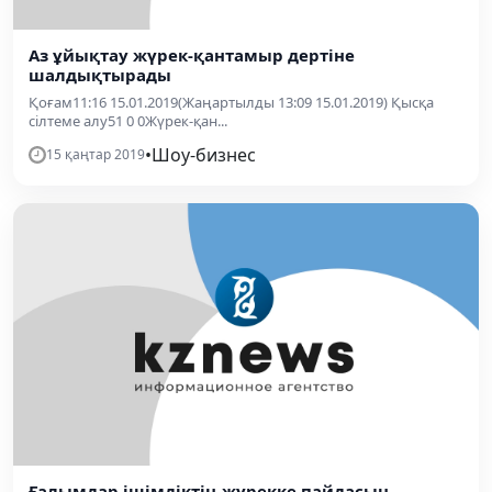
Аз ұйықтау жүрек-қантамыр дертіне
шалдықтырады
Қоғам11:16 15.01.2019(Жаңартылды 13:09 15.01.2019) Қысқа
сілтеме алу51 0 0Жүрек-қан...
•
Шоу-бизнес
15 қаңтар 2019
Ғалымдар ішімдіктің жүрекке пайдасын