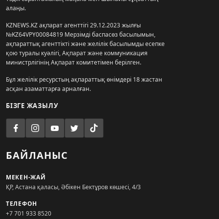
алаңы.
KZNEWS.KZ ақпарат агенттігі 29.12.2023 жылғы
№KZ64VPY00084819 Мерзімді баспасөз басылымын,
ақпараттық агенттікті және желілік басылымды есепке
қою туралы куәлігі, Ақпарат және коммуникация
министрлігінің Ақпарат комитетімен берілген.
Бұл желілік ресурстың ақпараттық өнімдері 18 жастан
асқан азаматтарға арналған.
БІЗГЕ ЖАЗЫЛУ
БАЙЛАНЫС
МЕКЕН-ЖАЙ
ҚР, Астана қаласы, Әбікен Бектұров көшесі, 4/3
ТЕЛЕФОН
+7 701 933 8520