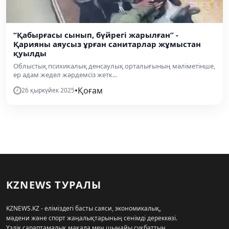
“Қабырғасы сынып, бүйрегі жарылған” -
Қарияны аяусыз ұрған санитарлар жұмыстан
қуылды
Облыстық психикалық денсаулық орталығының мәліметінше,
ер адам жедел жәрдемсіз жетк...
•
Қоғам
26 қыркүйек 2025
KZNEWS ТУРАЛЫ
KZNEWS.KZ - еліміздегі басты саяси, экономикалық,
мәдени және спорт жаңалықтарының сенімді дереккөзі.
Үздік сараптамалық мақала мен шынайы сұқбаттың