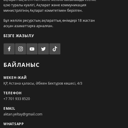
қою туралы куәлігі, Ақпарат және коммуникация
министрлігінің Ақпарат комитетімен берілген.
Бұл желілік ресурстың ақпараттық өнімдері 18 жастан
асқан азаматтарға арналған.
БІЗГЕ ЖАЗЫЛУ
БАЙЛАНЫС
МЕКЕН-ЖАЙ
ҚР, Астана қаласы, Әбікен Бектұров көшесі, 4/3
ТЕЛЕФОН
+7 701 933 8520
EMAIL
aktan.yeltay@gmail.com
WHATSAPP