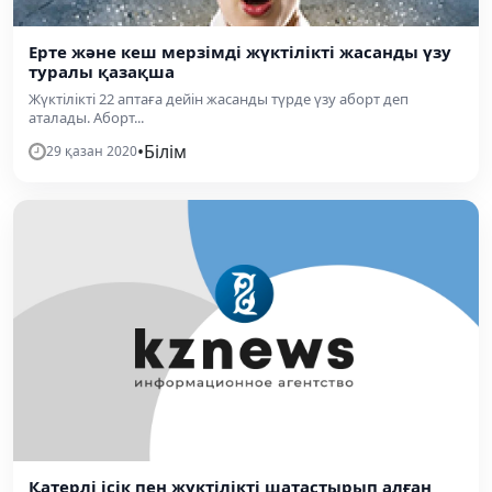
Ерте және кеш мерзімді жүктілікті жасанды үзу
туралы қазақша
Жүктілікті 22 аптаға дейін жасанды түрде үзу аборт деп
аталады. Аборт...
•
Білім
29 қазан 2020
Қатерлі ісік пен жүктілікті шатастырып алған