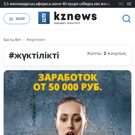
3,5 миллиардтың аферасы және 40 күндік сәбидің көз жасы: Медицинад
3,5 миллиардтың аферасы және 40 күндік сәбидің көз жасы: Медицинад
RU
KZ
МӘЗІР
Басты бет
/
#жүктілікті
#жүктілікті
Жалпы:
2
жаңалық