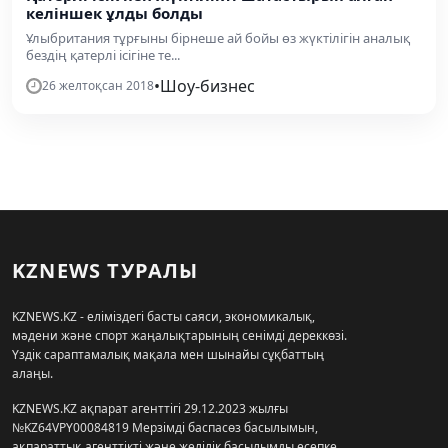
келіншек ұлды болды
Ұлыбритания тұрғыны бірнеше ай бойы өз жүктілігін аналық
бездің қатерлі ісігіне те...
•
Шоу-бизнес
26 желтоқсан 2018
KZNEWS ТУРАЛЫ
KZNEWS.KZ - еліміздегі басты саяси, экономикалық,
мәдени және спорт жаңалықтарының сенімді дереккөзі.
Үздік сараптамалық мақала мен шынайы сұқбаттың
алаңы.
KZNEWS.KZ ақпарат агенттігі 29.12.2023 жылғы
№KZ64VPY00084819 Мерзімді баспасөз басылымын,
ақпараттық агенттікті және желілік басылымды есепке