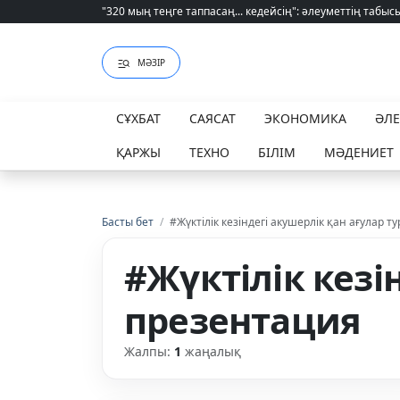
"320 мың теңге таппасаң... кедейсің": әлеуметтің табысы 
"320 мың теңге таппасаң... кедейсің": әлеуметтің табысы 
МӘЗІР
СҰХБАТ
САЯСАТ
ЭКОНОМИКА
ӘЛ
ҚАРЖЫ
ТЕХНО
БІЛІМ
МӘДЕНИЕТ
Басты бет
/
#Жүктілік кезіндегі акушерлік қан ағулар 
#Жүктілік кезі
презентация
Жалпы:
1
жаңалық