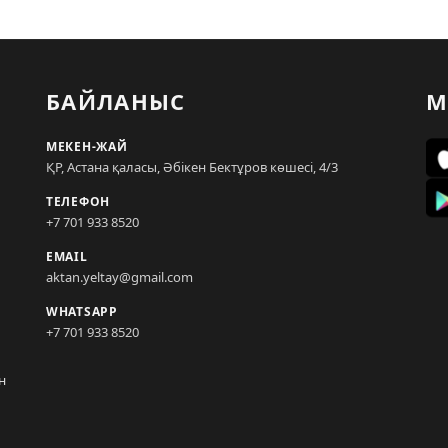
БАЙЛАНЫС
М
МЕКЕН-ЖАЙ
ҚР, Астана қаласы, Әбікен Бектұров көшесі, 4/3
ТЕЛЕФОН
+7 701 933 8520
EMAIL
aktan.yeltay@gmail.com
WHATSAPP
+7 701 933 8520
н