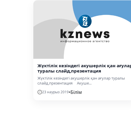
Жүктілік кезіндегі акушерлік қан ағула
туралы слайд,презентация
Жүктілік кезіндегі акушерлік қан ағулар туралы
слайд,презентация Акуше...
•
Білім
23 наурыз 2019