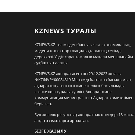
KZNEWS ТУРАЛЫ
KZNEWS.KZ - еліміздегі басты саяси, экономикалық,
мәдени және спорт жаңалықтарының сенімді
дереккөзі. Үздік сараптамалық мақала мен шынайы
сұқбаттың алаңы.
KZNEWS.KZ ақпарат агенттігі 29.12.2023 жылғы
№KZ64VPY00084819 Мерзімді баспасөз басылымын,
ақпараттық агенттікті және желілік басылымды
есепке қою туралы куәлігі, Ақпарат және
коммуникация министрлігінің Ақпарат комитетімен
берілген.
Бұл желілік ресурстың ақпараттық өнімдері 18 жаста
асқан азаматтарға арналған.
БІЗГЕ ЖАЗЫЛУ