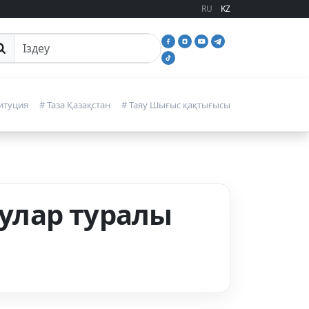
RU
KZ
йттан іздеу
итуция
# Таза Қазақстан
# Таяу Шығыс қақтығысы
ғулар туралы