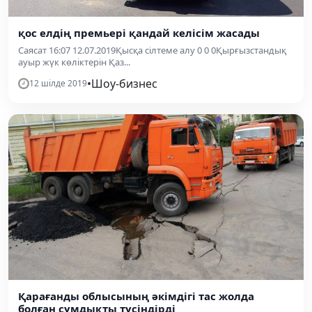
қос елдің премьері қандай келісім жасады
Саясат 16:07 12.07.2019Қысқа сілтеме алу 0 0 0Қырғызстандық
ауыр жүк көліктерін Қаз...
•
Шоу-бизнес
12 шілде 2019
Қарағанды облысының әкімдігі тас жолда
болған сұмдықты түсіндірді