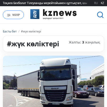
Тоқаев Бекболат Тілеуханды мерейтойымен құттықтап, шығармашылық т
Тоқаев Бекболат Тілеуханды мерейтойымен құттықтап, шығармашылық т
RU
KZ
МӘЗІР
Басты бет
/
#жүк көліктері
#жүк көліктері
Жалпы:
3
жаңалық