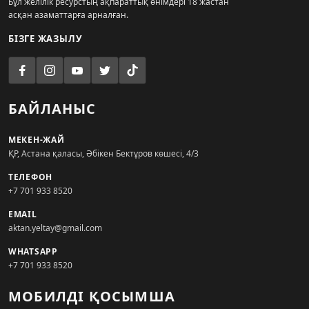
Бұл желілік ресурстың ақпараттық өнімдері 18 жастан
асқан азаматтарға арналған.
БІЗГЕ ЖАЗЫЛУ
БАЙЛАНЫС
МЕКЕН-ЖАЙ
ҚР, Астана қаласы, Әбікен Бектұров көшесі, 4/3
ТЕЛЕФОН
+7 701 933 8520
EMAIL
aktan.yeltay@gmail.com
WHATSAPP
+7 701 933 8520
МОБИЛДІ ҚОСЫМША