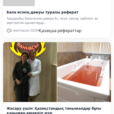
Бала есінің дамуы туралы реферат
Тақырыбы: Бала есінің дамуы Ес, еске сақтау қабілеті аз
зерттелген қасиеттерді...
•
Қазақша рефераттар
2 желтоқсан 2020
Жасару үшін: Қазақстандық танымалдар бұғы
қанымен емделіп жүр