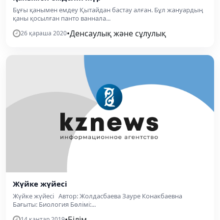
Бұғы қанымен емдеу Қытайдан бастау алған. Бұл жануардың
қаны қосылған панто ваннала...
•
Денсаулық және сұлулық
26 қараша 2020
Жүйке жүйесі
Жүйке жүйесі Автор: Жолдасбаева Зауре Конакбаевна
Бағыты: Биология Бөлімі:...
•
Білім
14 қаңтар 2019