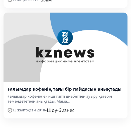
Ғалымдар кофенің тағы бір пайдасын анықтады
Ғалымдар кофенің екінші типті диабетпен ауыру қатерін
төмендететінін анықтады. Мама...
•
Шоу-бизнес
13 желтоқсан 2018