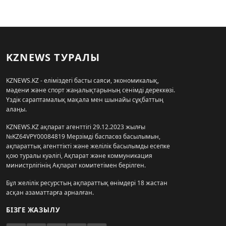
KZNEWS ТУРАЛЫ
KZNEWS.KZ - еліміздегі басты саяси, экономикалық,
мәдени және спорт жаңалықтарының сенімді дереккөзі.
Үздік сараптамалық мақала мен шынайы сұқбаттың
алаңы.
KZNEWS.KZ ақпарат агенттігі 29.12.2023 жылғы
№KZ64VPY00084819 Мерзімді баспасөз басылымын,
ақпараттық агенттікті және желілік басылымды есепке
қою туралы куәлігі, Ақпарат және коммуникация
министрлігінің Ақпарат комитетімен берілген.
Бұл желілік ресурстың ақпараттық өнімдері 18 жастан
асқан азаматтарға арналған.
БІЗГЕ ЖАЗЫЛУ