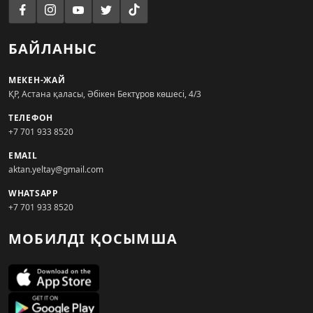
БАЙЛАНЫС
МЕКЕН-ЖАЙ
ҚР, Астана қаласы, Әбікен Бектұров көшесі, 4/3
ТЕЛЕФОН
+7 701 933 8520
EMAIL
aktan.yeltay@gmail.com
WHATSAPP
+7 701 933 8520
МОБИЛДІ ҚОСЫМША