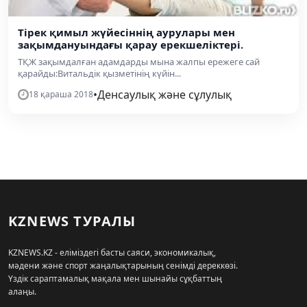
Тірек қимыл жүйесіннің аурулары мен
зақымдануындағы қарау ерекшеліктері.
ТҚЖ зақымдалған адамдарды мына жалпы ережеге сай
қарайды:Витальдік қызметінің күйін...
•
Денсаулық және сұлулық
18 қараша 2018
KZNEWS ТУРАЛЫ
KZNEWS.KZ - еліміздегі басты саяси, экономикалық,
мәдени және спорт жаңалықтарының сенімді дереккөзі.
Үздік сараптамалық мақала мен шынайы сұқбаттың
алаңы.