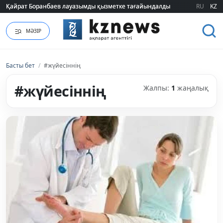
Қайрат Боранбаев лауазымды қызметке тағайындалды
Қайрат Боранбаев лауазымды қызметке тағайындалды
RU
KZ
МӘЗІР
Басты бет
/
#жүйесіннің
#жүйесіннің
Жалпы:
1
жаңалық