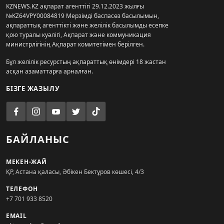
KZNEWS.KZ ақпарат агенттігі 29.12.2023 жылғы
№KZ64VPY00084819 Мерзімді баспасөз басылымын,
ақпараттық агенттікті және желілік басылымды есепке
қою туралы куәлігі, Ақпарат және коммуникация
министрлігінің Ақпарат комитетімен берілген.
Бұл желілік ресурстың ақпараттық өнімдері 18 жастан
асқан азаматтарға арналған.
БІЗГЕ ЖАЗЫЛУ
БАЙЛАНЫС
МЕКЕН-ЖАЙ
ҚР, Астана қаласы, Әбікен Бектұров көшесі, 4/3
ТЕЛЕФОН
+7 701 933 8520
EMAIL