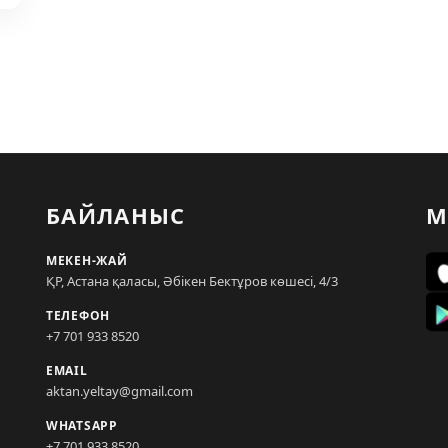
БАЙЛАНЫС
М
МЕКЕН-ЖАЙ
ҚР, Астана қаласы, Әбікен Бектұров көшесі, 4/3
ТЕЛЕФОН
+7 701 933 8520
EMAIL
aktan.yeltay@gmail.com
WHATSAPP
+7 701 933 8520