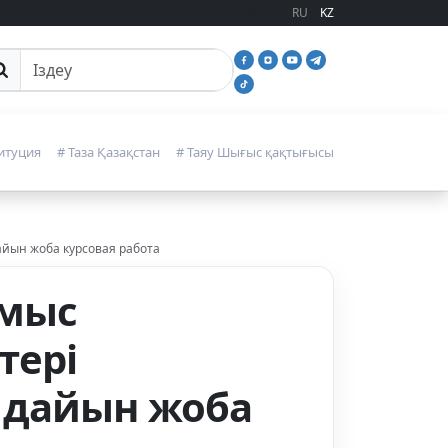
RU
KZ
йттан іздеу
итуция
# Таза Қазақстан
# Таяу Шығыс қақтығысы
айын жоба курсовая работа
умыс
тері
 дайын жоба