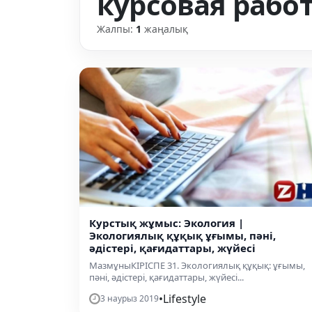
курсовая рабо
Жалпы:
1
жаңалық
Курстық жұмыс: Экология |
Экологиялық құқық ұғымы, пәні,
әдістері, қағидаттары, жүйесі
МазмұныКІРІСПЕ 31. Экологиялық құқық: ұғымы,
пәні, әдістері, қағидаттары, жүйесі...
•
Lifestyle
3 наурыз 2019