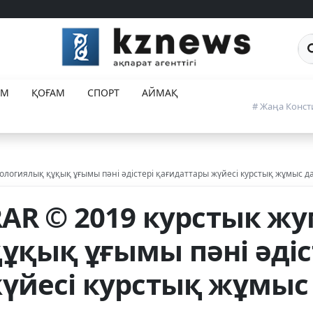
Са
ЕМ
ҚОҒАМ
СПОРТ
АЙМАҚ
# Жаңа Конст
ологиялық құқық ұғымы пәні әдістері қағидаттары жүйесі курстық жұмыс д
RAR © 2019 курстык ж
ұқық ұғымы пәні әдіс
үйесі курстық жұмыс