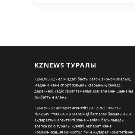
KZNEWS ТУРАЛЫ
KZNEWS.KZ - еліміздегі басты саяси, экономикалық,
мәдени және спорт жаңалықтарының сенімді
дереккөзі. Үздік сараптамалық мақала мен шынайы
сұқбаттың алаңы.
KZNEWS.KZ ақпарат агенттігі 29.12.2023 жылғы
№KZ64VPY00084819 Мерзімді баспасөз басылымын,
ақпараттық агенттікті және желілік басылымды
есепке қою туралы куәлігі, Ақпарат және
коммуникация министрлігінің Ақпарат комитетімен