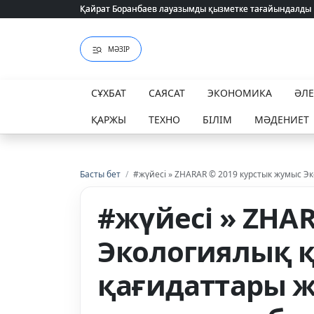
Қайрат Боранбаев лауазымды қызметке тағайындалды
Қайрат Боранбаев лауазымды қызметке тағайындалды
МӘЗІР
СҰХБАТ
САЯСАТ
ЭКОНОМИКА
ӘЛ
ҚАРЖЫ
ТЕХНО
БІЛІМ
МӘДЕНИЕТ
Басты бет
/
#жүйесі » ZHARAR © 2019 курстык жумыс Эк
#жүйесі » ZHA
Экологиялық қ
қағидаттары ж