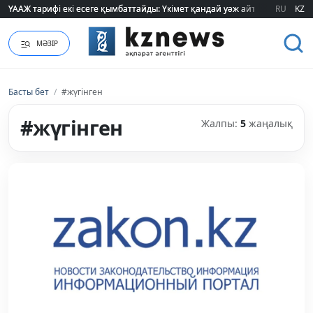
ҮААЖ тарифі екі есеге қымбаттайды: Үкімет қандай уәж айтады?
ҮААЖ тарифі екі есеге қымбаттайды: Үкімет қандай уәж айтады?
RU
KZ
МӘЗІР
Басты бет
/
#жүгінген
#жүгінген
Жалпы:
5
жаңалық