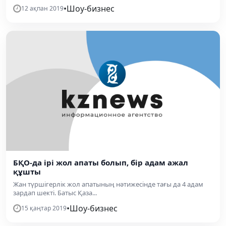
•
Шоу-бизнес
12 ақпан 2019
БҚО-да ірі жол апаты болып, бір адам ажал
құшты
Жан түршігерлік жол апатының нәтижесінде тағы да 4 адам
зардап шекті. Батыс Қаза...
•
Шоу-бизнес
15 қаңтар 2019