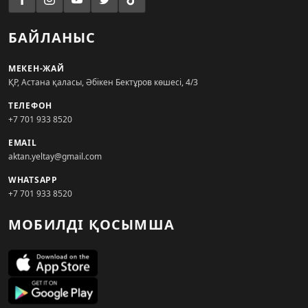
БАЙЛАНЫС
МЕКЕН-ЖАЙ
ҚР, Астана қаласы, Әбікен Бектұров көшесі, 4/3
ТЕЛЕФОН
+7 701 933 8520
EMAIL
aktan.yeltay@gmail.com
WHATSAPP
+7 701 933 8520
МОБИЛДІ ҚОСЫМША