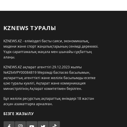
KZNEWS ТУРАЛЫ
KZNEWS.KZ - еліміздегі басты саяси, экономикалық,
мәдени және спорт жаңалықтарының сенімді дереккөзі.
Үздік сараптамалық мақала мен шынайы сұқбаттың
алаңы.
KZNEWS.KZ ақпарат агенттігі 29.12.2023 жылғы
№KZ64VPY00084819 Мерзімді баспасөз басылымын,
ақпараттық агенттікті және желілік басылымды есепке
қою туралы куәлігі, Ақпарат және коммуникация
министрлігінің Ақпарат комитетімен берілген.
Бұл желілік ресурстың ақпараттық өнімдері 18 жастан
асқан азаматтарға арналған.
БІЗГЕ ЖАЗЫЛУ