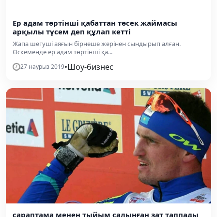
Ер адам төртінші қабаттан төсек жаймасы
арқылы түсем деп құлап кетті
Жапа шегуші аяғын бірнеше жерінен сындырып алған.
Өскеменде ер адам төртінші қа...
•
Шоу-бизнес
27 наурыз 2019
сараптама менен тыйым салынған зат таппады