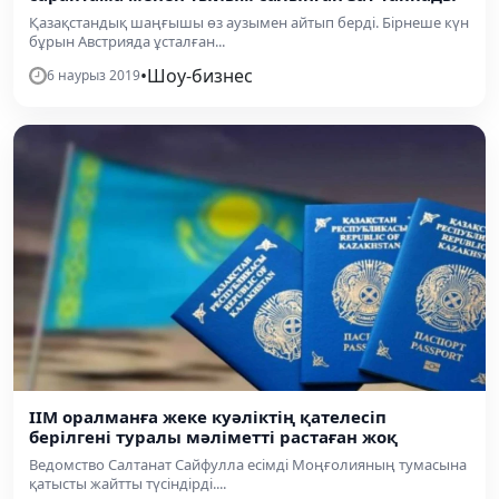
Қазақстандық шаңғышы өз аузымен айтып берді. Бірнеше күн
бұрын Австрияда ұсталған...
•
Шоу-бизнес
6 наурыз 2019
ІІМ оралманға жеке куәліктің қателесіп
берілгені туралы мәліметті растаған жоқ
Ведомство Салтанат Сайфулла есімді Моңғолияның тумасына
қатысты жайтты түсіндірді....