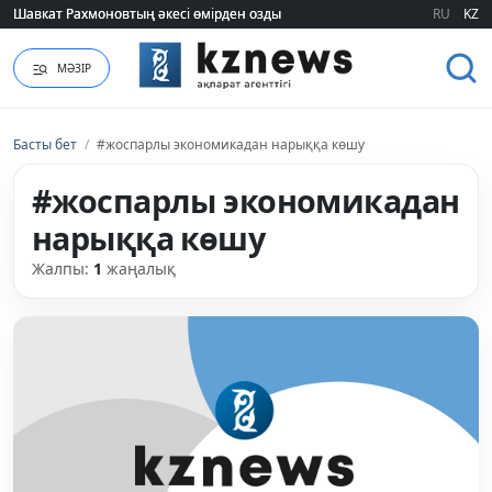
RU
KZ
«Әділет» партиясы: Қазақстан – зайырлы мемлекет, ал «Заң және тәртіп»
МӘЗІР
Басты бет
/
#жоспарлы экономикадан нарыққа көшу
#жоспарлы экономикадан
нарыққа көшу
Жалпы:
1
жаңалық