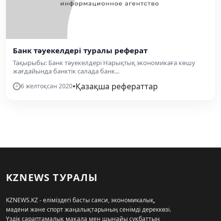
Банк тәуекелдері туралы реферат
Тақырыбы: Банк тәуекелдері Нарықтық экономикаға көшу
жағдайында банктік салада банк...
•
Қазақша рефераттар
6 желтоқсан 2020
KZNEWS ТУРАЛЫ
KZNEWS.KZ - еліміздегі басты саяси, экономикалық,
мәдени және спорт жаңалықтарының сенімді дереккөзі.
Үздік сараптамалық мақала мен шынайы сұқбаттың