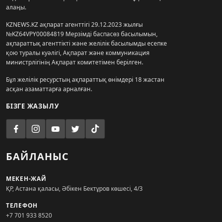
алаңы.
KZNEWS.KZ ақпарат агенттігі 29.12.2023 жылғы
№KZ64VPY00084819 Мерзімді баспасөз басылымын,
ақпараттық агенттікті және желілік басылымды есепке
қою туралы куәлігі, Ақпарат және коммуникация
министрлігінің Ақпарат комитетімен берілген.
Бұл желілік ресурстың ақпараттық өнімдері 18 жастан
асқан азаматтарға арналған.
БІЗГЕ ЖАЗЫЛУ
БАЙЛАНЫС
МЕКЕН-ЖАЙ
ҚР, Астана қаласы, Әбікен Бектұров көшесі, 4/3
ТЕЛЕФОН
+7 701 933 8520