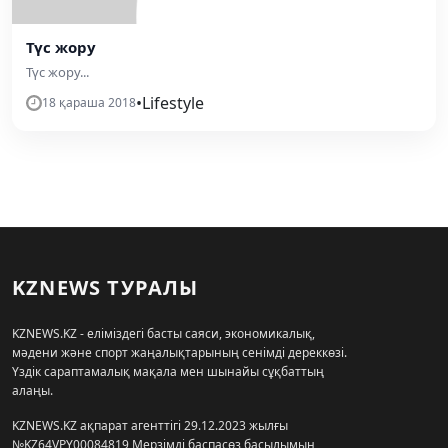
Түс жору
Түс жору...
•
Lifestyle
18 қараша 2018
KZNEWS ТУРАЛЫ
KZNEWS.KZ - еліміздегі басты саяси, экономикалық,
мәдени және спорт жаңалықтарының сенімді дереккөзі.
Үздік сараптамалық мақала мен шынайы сұқбаттың
алаңы.
KZNEWS.KZ ақпарат агенттігі 29.12.2023 жылғы
№KZ64VPY00084819 Мерзімді баспасөз басылымын,