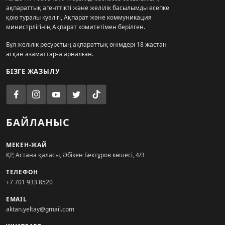
ақпараттық агенттікті және желілік басылымды есепке
қою туралы куәлігі, Ақпарат және коммуникация
министрлігінің Ақпарат комитетімен берілген.
Бұл желілік ресурстың ақпараттық өнімдері 18 жастан
асқан азаматтарға арналған.
БІЗГЕ ЖАЗЫЛУ
БАЙЛАНЫС
МЕКЕН-ЖАЙ
ҚР, Астана қаласы, Әбікен Бектұров көшесі, 4/3
ТЕЛЕФОН
+7 701 933 8520
EMAIL
aktan.yeltay@gmail.com