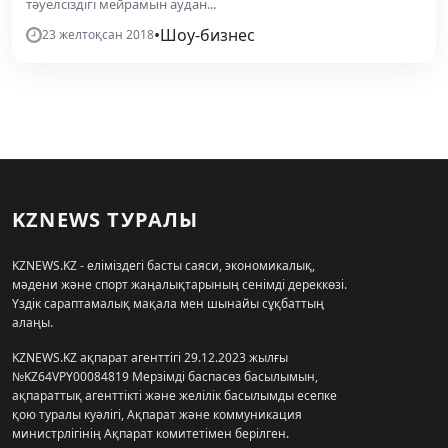
тәуелсіздігі мейрамын аудан...
•
Шоу-бизнес
23 желтоқсан 2018
KZNEWS ТУРАЛЫ
KZNEWS.KZ - еліміздегі басты саяси, экономикалық,
мәдени және спорт жаңалықтарының сенімді дереккөзі.
Үздік сараптамалық мақала мен шынайы сұқбаттың
алаңы.
KZNEWS.KZ ақпарат агенттігі 29.12.2023 жылғы
№KZ64VPY00084819 Мерзімді баспасөз басылымын,
ақпараттық агенттікті және желілік басылымды есепке
қою туралы куәлігі, Ақпарат және коммуникация
министрлігінің Ақпарат комитетімен берілген.