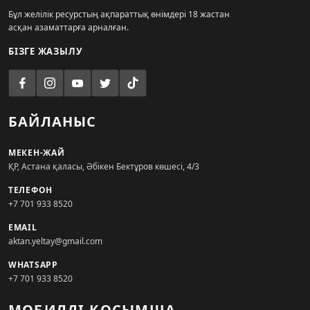
Бұл желілік ресурстың ақпараттық өнімдері 18 жастан
асқан азаматтарға арналған.
БІЗГЕ ЖАЗЫЛУ
БАЙЛАНЫС
МЕКЕН-ЖАЙ
ҚР, Астана қаласы, Әбікен Бектұров көшесі, 4/3
ТЕЛЕФОН
+7 701 933 8520
EMAIL
aktan.yeltay@gmail.com
WHATSAPP
+7 701 933 8520
МОБИЛДІ ҚОСЫМША