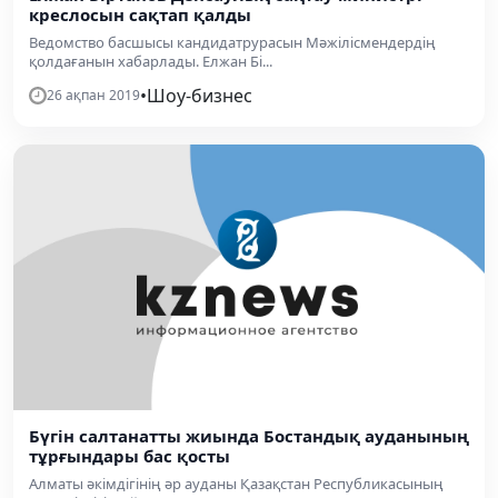
креслосын сақтап қалды
Ведомство басшысы кандидатрурасын Мәжілісмендердің
қолдағанын хабарлады. Елжан Бі...
•
Шоу-бизнес
26 ақпан 2019
Бүгін салтанатты жиында Бостандық ауданының
тұрғындары бас қосты
Алматы әкімдігінің әр ауданы Қазақстан Республикасының