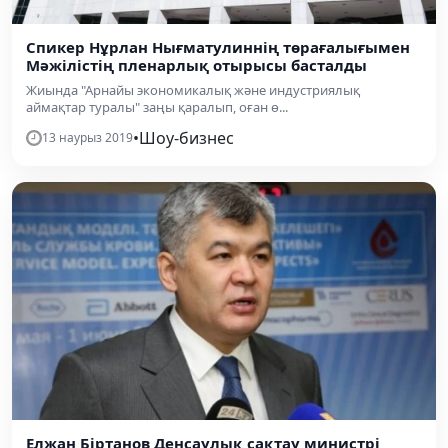
Спикер Нұрлан Нығматулиннің төрағалығымен
Мәжілістің пленарлық отырысы басталды
Жиында "Арнайы экономикалық және индустриялық
аймақтар туралы" заңы қаралып, оған ө...
•
Шоу-бизнес
13 наурыз 2019
Елжан Біртанов Денсаулық сақтау министрі