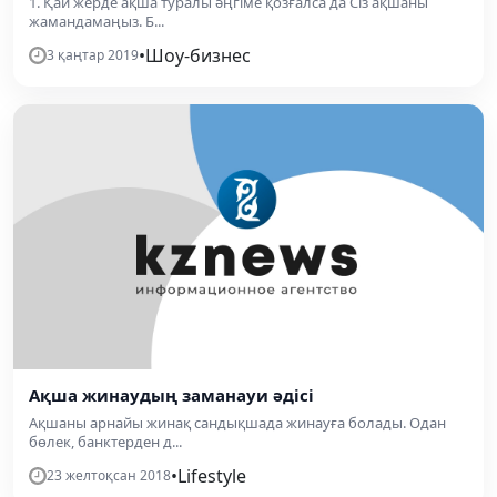
1. Қай жерде ақша туралы әңгіме қозғалса да Сіз ақшаны
жамандамаңыз. Б...
•
Шоу-бизнес
3 қаңтар 2019
Ақша жинаудың заманауи әдісі
Ақшаны арнайы жинақ сандықшада жинауға болады. Одан
бөлек, банктерден д...
•
Lifestyle
23 желтоқсан 2018