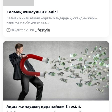
Салмақ жинаудың 8 әдісі
Салмақ жинай алмай жүрген жандардың «жанды» жері –
«арықсың ғой» деген сөз....
•
Lifestyle
30 қаңтар 2019
Ақша жинаудың қарапайым 8 тəсілі: