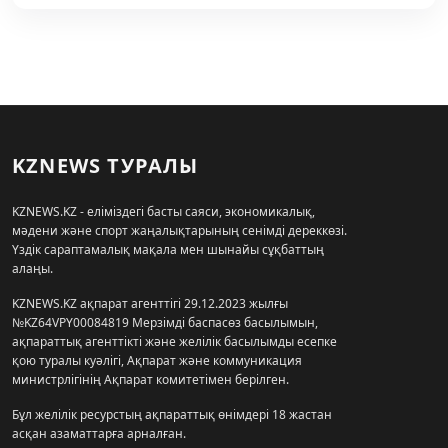
KZNEWS ТУРАЛЫ
KZNEWS.KZ - еліміздегі басты саяси, экономикалық,
мәдени және спорт жаңалықтарының сенімді дереккөзі.
Үздік сараптамалық мақала мен шынайы сұқбаттың
алаңы.
KZNEWS.KZ ақпарат агенттігі 29.12.2023 жылғы
№KZ64VPY00084819 Мерзімді баспасөз басылымын,
ақпараттық агенттікті және желілік басылымды есепке
қою туралы куәлігі, Ақпарат және коммуникация
министрлігінің Ақпарат комитетімен берілген.
Бұл желілік ресурстың ақпараттық өнімдері 18 жастан
асқан азаматтарға арналған.