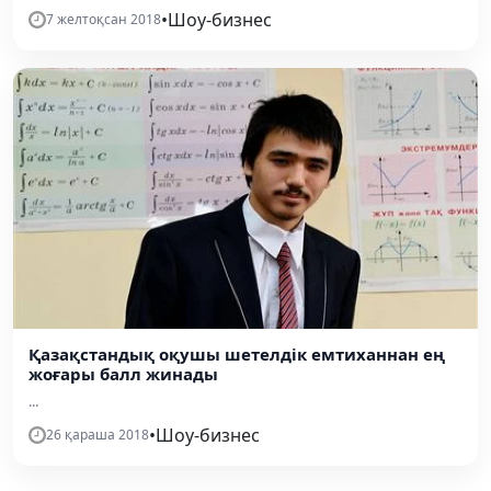
•
Шоу-бизнес
7 желтоқсан 2018
Қазақстандық оқушы шетелдік емтиханнан ең
жоғары балл жинады
...
•
Шоу-бизнес
26 қараша 2018