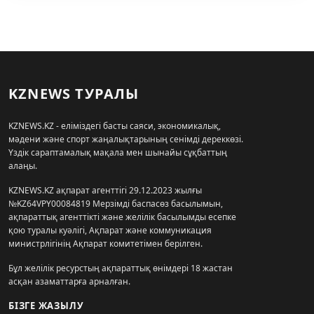
KZNEWS ТУРАЛЫ
KZNEWS.KZ - еліміздегі басты саяси, экономикалық,
мәдени және спорт жаңалықтарының сенімді дереккөзі.
Үздік сараптамалық мақала мен шынайы сұқбаттың
алаңы.
KZNEWS.KZ ақпарат агенттігі 29.12.2023 жылғы
№KZ64VPY00084819 Мерзімді баспасөз басылымын,
ақпараттық агенттікті және желілік басылымды есепке
қою туралы куәлігі, Ақпарат және коммуникация
министрлігінің Ақпарат комитетімен берілген.
Бұл желілік ресурстың ақпараттық өнімдері 18 жастан
асқан азаматтарға арналған.
БІЗГЕ ЖАЗЫЛУ