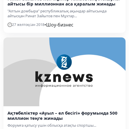
айтысы бір миллионнан аса қаралым жинады
"Алтын домбыра" республикалық ақындар айтысында
айтысқан Ринат Зайытов пен Мұхтар...
•
Шоу-бизнес
27 желтоқсан 2018
Ақтөбеліктер «Ауыл – ел бесігі» форумында 500
миллион теңге жинады
Форумға қатысу үшін облысқа атақты спортшы...