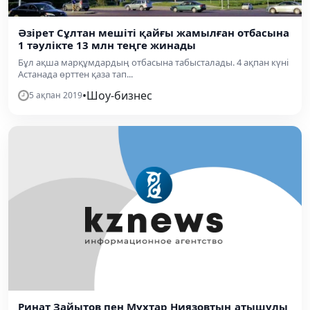
Әзірет Сұлтан мешіті қайғы жамылған отбасына
1 тәулікте 13 млн теңге жинады
Бұл ақша марқұмдардың отбасына табысталады. 4 ақпан күні
Астанада өрттен қаза тап...
•
Шоу-бизнес
5 ақпан 2019
Ринат Зайытов пен Мұхтар Ниязовтың атышулы