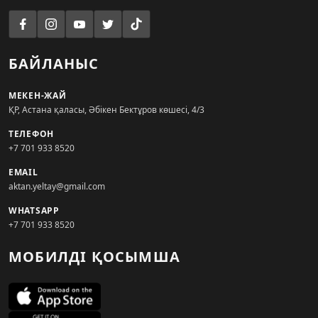
БАЙЛАНЫС
МЕКЕН-ЖАЙ
ҚР, Астана қаласы, Әбікен Бектұров көшесі, 4/3
ТЕЛЕФОН
+7 701 933 8520
EMAIL
aktan.yeltay@gmail.com
WHATSAPP
+7 701 933 8520
МОБИЛДІ ҚОСЫМША