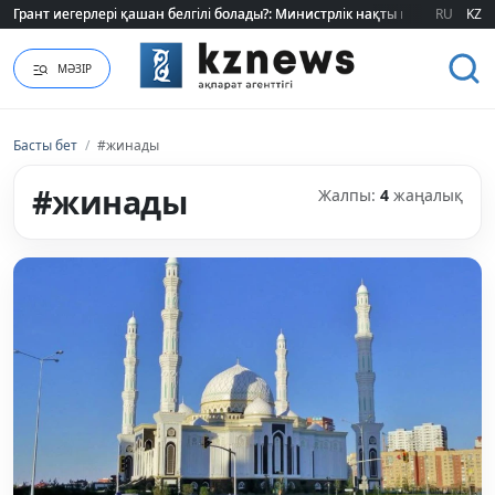
Грант иегерлері қашан белгілі болады?: Министрлік нақты мерзімді атад
Грант иегерлері қашан белгілі болады?: Министрлік нақты мерзімді атад
RU
KZ
МӘЗІР
Басты бет
/
#жинады
#жинады
Жалпы:
4
жаңалық