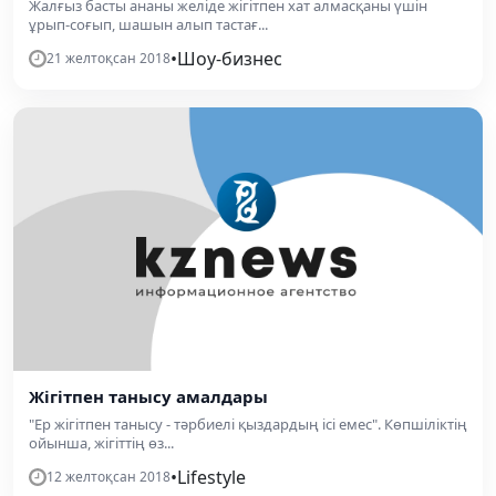
Жалғыз басты ананы желіде жігітпен хат алмасқаны үшін
ұрып-соғып, шашын алып тастағ...
•
Шоу-бизнес
21 желтоқсан 2018
Жігітпен танысу амалдары
"Ер жігітпен танысу - тәрбиелі қыздардың ісі емес". Көпшіліктің
ойынша, жігіттің өз...
•
Lifestyle
12 желтоқсан 2018