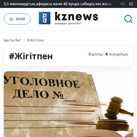
3,5 миллиардтың аферасы және 40 күндік сәбидің көз жасы: Медицинад
3,5 миллиардтың аферасы және 40 күндік сәбидің көз жасы: Медицинад
RU
KZ
МӘЗІР
Басты бет
/
#Жігітпен
#Жігітпен
Жалпы:
4
жаңалық