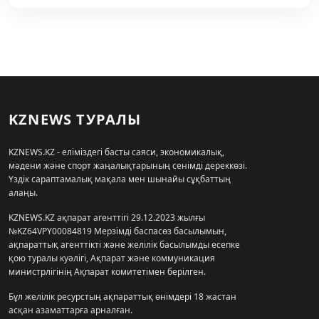
KZNEWS ТУРАЛЫ
KZNEWS.KZ - еліміздегі басты саяси, экономикалық,
мәдени және спорт жаңалықтарының сенімді дереккөзі.
Үздік сараптамалық мақала мен шынайы сұқбаттың
алаңы.
KZNEWS.KZ ақпарат агенттігі 29.12.2023 жылғы
№KZ64VPY00084819 Мерзімді баспасөз басылымын,
ақпараттық агенттікті және желілік басылымды есепке
қою туралы куәлігі, Ақпарат және коммуникация
министрлігінің Ақпарат комитетімен берілген.
Бұл желілік ресурстың ақпараттық өнімдері 18 жастан
асқан азаматтарға арналған.