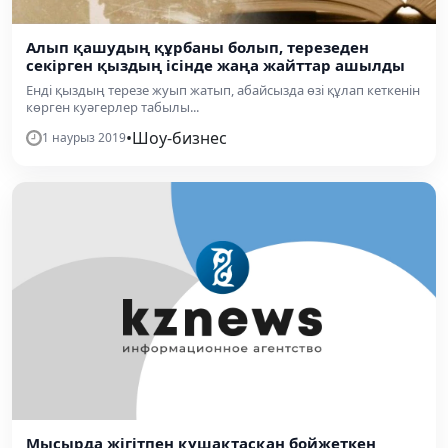
Алып қашудың құрбаны болып, терезеден
секірген қыздың ісінде жаңа жайттар ашылды
Енді қыздың терезе жуып жатып, абайсызда өзі құлап кеткенін
көрген куәгерлер табылы...
•
Шоу-бизнес
1 наурыз 2019
​Мысырда жігітпен құшақтасқан бойжеткен