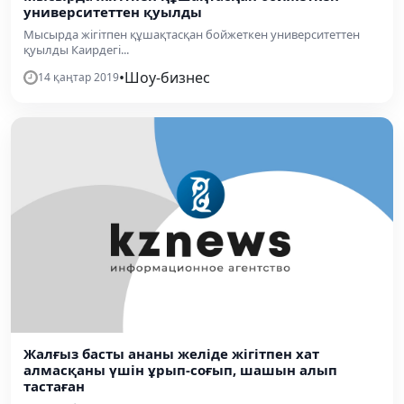
университеттен қуылды
​Мысырда жігітпен құшақтасқан бойжеткен университеттен
қуылды Каирдегі...
•
Шоу-бизнес
14 қаңтар 2019
Жалғыз басты ананы желіде жігітпен хат
алмасқаны үшін ұрып-соғып, шашын алып
тастаған